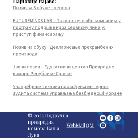
Најновије најаве:
Позив за 3 обуке тренера
FUTUREMINDS LAB – Позив за учешће компанија у
програму подршке кроз сервисну линију:
приступ финансирању
Позив на обуку “Декларисање прехрамбених
производа”
Јавни позив – Едукативни центар Привредне
коморе Републике Српске
Унапређење техника провођења интерног
аудита система управљања безбједношћу хране
© 2023 Подручна
привредна
WebMail
QM
комора Бања
Лука