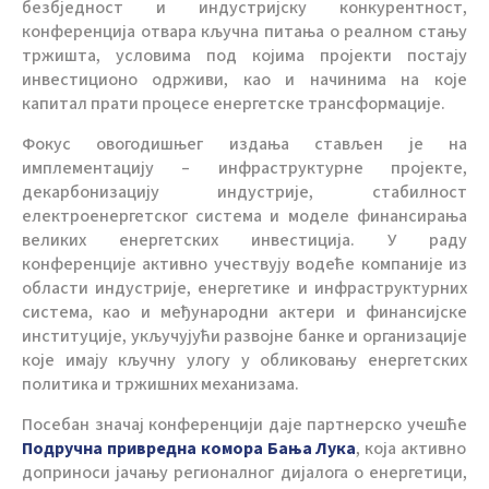
безбједност и индустријску конкурентност,
конференција отвара кључна питања о реалном стању
тржишта, условима под којима пројекти постају
инвестиционо одрживи, као и начинима на које
капитал прати процесе енергетске трансформације.
Фокус овогодишњег издања стављен је на
имплементацију – инфраструктурне пројекте,
декарбонизацију индустрије, стабилност
електроенергетског система и моделе финансирања
великих енергетских инвестиција. У раду
конференције активно учествују водеће компаније из
области индустрије, енергетике и инфраструктурних
система, као и међународни актери и финансијске
институције, укључујући развојне банке и организације
које имају кључну улогу у обликовању енергетских
политика и тржишних механизама.
Посебан значај конференцији даје партнерско учешће
Подручна привредна комора Бања Лука
, која активно
доприноси јачању регионалног дијалога о енергетици,