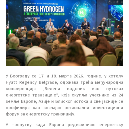
У Београду се 17. и 18. марта 2026. године, у хотелу
Hyatt Regency Belgrade, одржава Трећа међународна
конференција „Зелени водоник као путоказ
енергетске транзиције“, која окупља учеснике из 24
земље Европе, Азије и Блиског истока и све јасније се
профилира као значајан регионални инвестициони
форум за енергетску транзицију.
У тренутку када Европа редефинише енергетску