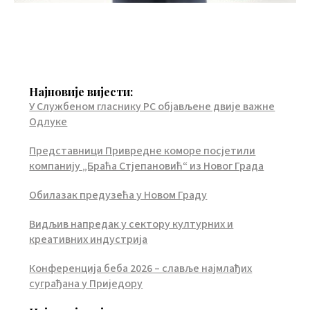
Најновије вијести:
У Службеном гласнику РС објављене двије важне
Одлуке
Представници Привредне коморе посјетили
компанију „Браћа Стјепановић“ из Новог Града
Обилазак предузећа у Новом Граду
Видљив напредак у сектору културних и
креативних индустрија
Конференција беба 2026 – славље најмлађих
суграђана у Приједору