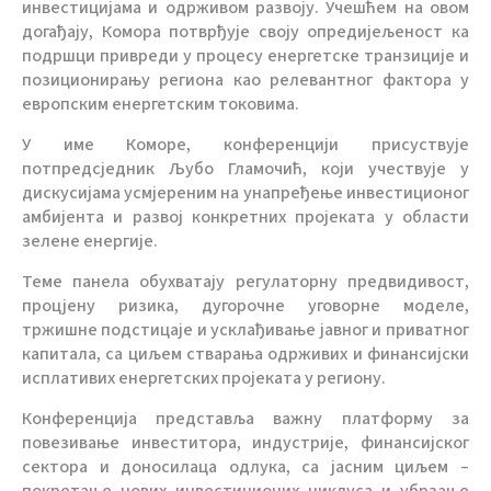
инвестицијама и одрживом развоју. Учешћем на овом
догађају, Комора потврђује своју опредијељеност ка
подршци привреди у процесу енергетске транзиције и
позиционирању региона као релевантног фактора у
европским енергетским токовима.
У име Коморе, конференцији присуствује
потпредсједник Љубо Гламочић, који учествује у
дискусијама усмјереним на унапређење инвестиционог
амбијента и развој конкретних пројеката у области
зелене енергије.
Теме панела обухватају регулаторну предвидивост,
процјену ризика, дугорочне уговорне моделе,
тржишне подстицаје и усклађивање јавног и приватног
капитала, са циљем стварања одрживих и финансијски
исплативих енергетских пројеката у региону.
Конференција представља важну платформу за
повезивање инвеститора, индустрије, финансијског
сектора и доносилаца одлука, са јасним циљем –