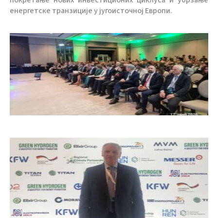
покретање нових инвестиционих циклуса и убрзање
енергетске транзиције у југоисточној Европи.