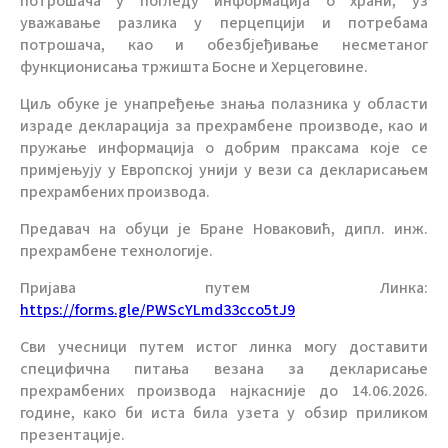
потрошача у погледу информација о храни, уз
уважавање разлика у перцепцији и потребама
потрошача, као и обезбјеђивање несметаног
функционисања тржишта Босне и Херцеговине.
Циљ обуке је унапређење знања полазника у области
израде декларација за прехрамбене производе, као и
пружање информација о добрим праксама које се
примјењују у Европској унији у вези са декларисањем
прехрамбених производа.
Предавач на обуци је Бране Новаковић, дипл. инж.
прехрамбене технологије.
Пријава путем Линка:
https://forms.gle/PWScYLmd33cco5tJ9
Сви учесници путем истог линка могу доставити
специфична питања везана за декларисање
прехрамбених производа најкасније до 14.06.2026.
године, како би иста била узета у обзир приликом
презентације.