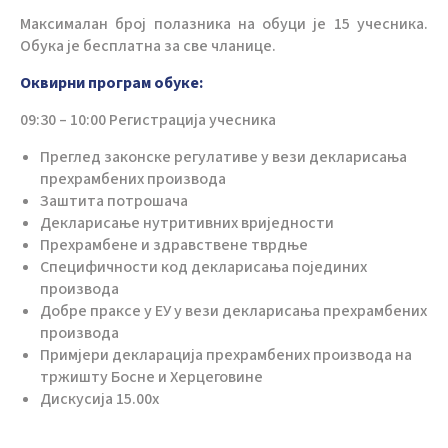
Максималан број полазника на обуци је 15 учесника.
Обука је бесплатна за све чланице.
Оквирни програм обуке:
09:30 – 10:00 Регистрација учесника
Преглед законске регулативе у вези декларисања
прехрамбених производа
Заштита потрошача
Декларисање нутритивних вриједности
Прехрамбене и здравствене тврдње
Специфичности код декларисања појединих
производа
Добре праксе у ЕУ у вези декларисања прехрамбених
производа
Примјери декларација прехрамбених производа на
тржишту Босне и Херцеговине
Дискусија 15.00х