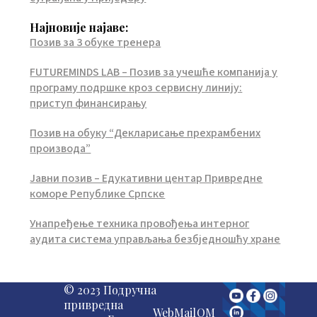
Најновије најаве:
Позив за 3 обуке тренера
FUTUREMINDS LAB – Позив за учешће компанија у
програму подршке кроз сервисну линију:
приступ финансирању
Позив на обуку “Декларисање прехрамбених
производа”
Јавни позив – Едукативни центар Привредне
коморе Републике Српске
Унапређење техника провођења интерног
аудита система управљања безбједношћу хране
© 2023 Подручна
привредна
WebMail
QM