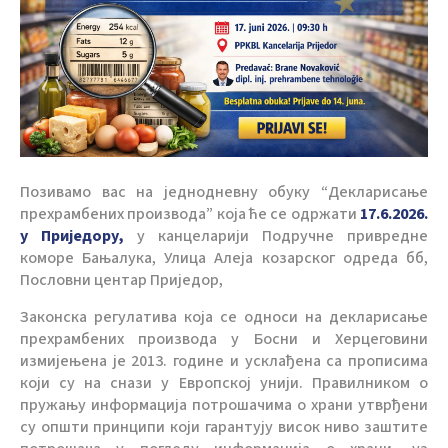
Позивамо вас на једнодневну обуку “Декларисање
прехрамбених производа” која ће се одржати
17.6.2026.
у Приједору,
у канцеларији Подручне привредне
коморе Бањалука, Улица Алеја козарског одреда бб,
Пословни центар Приједор,
Законска регулатива која се односи на декларисање
прехрамбених производа у Босни и Херцеговини
измијењена је 2013. године и усклађена са прописима
који су на снази у Европској унији. Правилником о
пружању информација потрошачима о храни утврђени
су општи принципи који гарантују висок ниво заштите