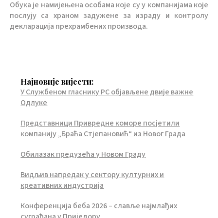
Обука је намијењена особама које су у компанијама које
послују са храном задужене за израду и контролу
декларација прехрамбених производа.
Најновије вијести:
У Службеном гласнику РС објављене двије важне
Одлуке
Представници Привредне коморе посјетили
компанију „Браћа Стјепановић“ из Новог Града
Обилазак предузећа у Новом Граду
Видљив напредак у сектору културних и
креативних индустрија
Конференција беба 2026 – славље најмлађих
суграђана у Приједору