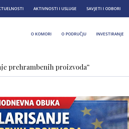
KTUELNOSTI
AKTIVNOSTI I USLUGE
SAVJETI I ODBORI
O KOMORI
O PODRUČJU
INVESTIRANJE
nje prehrambenih proizvoda”