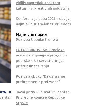
Vidljiv napredak u sektoru
kulturnih i kreativnih industrija
Konferencija beba 2026 – slavlje
najmlađih sugrađana u Prijedoru
Najnovije najave:
Poziv za 3 obuke trenera
FUTUREMINDS LAB – Poziv za
učešće kompanija u programu
podrške kroz servisnu liniju:
pristup finansiranju
Poziv na obuku “Deklarisanje
prehrambenih proizvoda”
2026. u
Javni poziv – Edukativni centar
 centar
Privredne komore Republike
Srpske