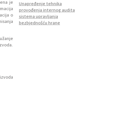
jena je
Unapređenje tehnika
macija
provođenja internog audita
acija o
sistema upravljanja
nisanja
bezbjednošću hrane
ružanje
izvoda.
oizvoda