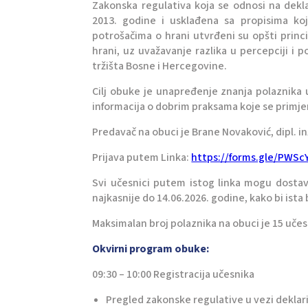
Zakonska regulativa koja se odnosi na dekl
2013. godine i usklađena sa propisima koji
potrošačima o hrani utvrđeni su opšti princi
hrani, uz uvažavanje razlika u percepciji i
tržišta Bosne i Hercegovine.
Cilj obuke je unapređenje znanja polaznika 
informacija o dobrim praksama koje se primje
Predavač na obuci je Brane Novaković, dipl. 
Prijava putem Linka:
https://forms.gle/PWS
Svi učesnici putem istog linka mogu dostav
najkasnije do 14.06.2026. godine, kako bi ista 
Maksimalan broj polaznika na obuci je 15 učes
Okvirni program obuke:
09:30 – 10:00 Registracija učesnika
Pregled zakonske regulative u vezi dekla