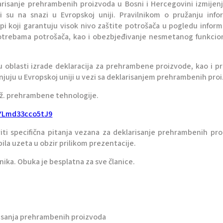
arisanje prehrambenih proizvoda u Bosni i Hercegovini izmijen
 su na snazi u Evropskoj uniji. Pravilnikom o pružanju infor
pi koji garantuju visok nivo zaštite potrošača u pogledu inform
 potrebama potrošača, kao i obezbjeđivanje nesmetanog funkcio
u oblasti izrade deklaracija za prehrambene proizvode, kao i p
njuju u Evropskoj uniji u vezi sa deklarisanjem prehrambenih pro
inž. prehrambene tehnologije.
cYLmd33cco5tJ9
iti specifična pitanja vezana za deklarisanje prehrambenih pr
bila uzeta u obzir prilikom prezentacije.
nika. Obuka je besplatna za sve članice.
risanja prehrambenih proizvoda