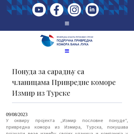
Понуда за сарадњу са
чланицама Привредне коморе
Измир из Турске
09/08/2023
У оквиру пројекта „Измир пословне понуде“,
привредна комора из Измира, Турска, покушава
појачати везе између својих чланица и компанија у