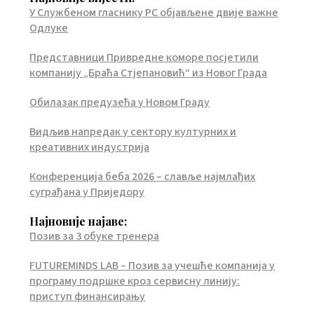
У Службеном гласнику РС објављене двије важне
Одлуке
Представници Привредне коморе посјетили
компанију „Браћа Стјепановић“ из Новог Града
Обилазак предузећа у Новом Граду
Видљив напредак у сектору културних и
креативних индустрија
Конференција беба 2026 – славље најмлађих
суграђана у Приједору
Најновије најаве:
Позив за 3 обуке тренера
FUTUREMINDS LAB – Позив за учешће компанија у
програму подршке кроз сервисну линију:
приступ финансирању