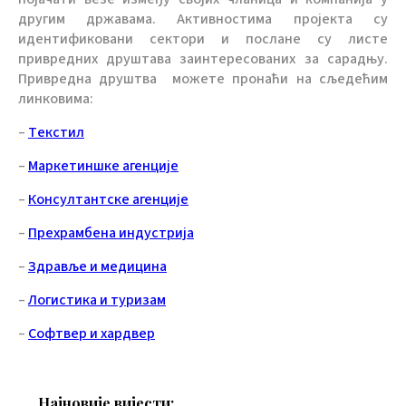
другим државама. Активностима пројекта су
идентификовани сектори и послане су листе
привредних друштава заинтересованих за сарадњу.
Привредна друштва можете пронаћи на сљедећим
линковима:
–
Tекстил
–
Маркетиншке агенције
–
Консултантске агенције
–
Прехрамбена индустрија
–
Здравље и медицина
–
Логистика и туризам
–
Софтвер и хардвер
Најновије вијести: