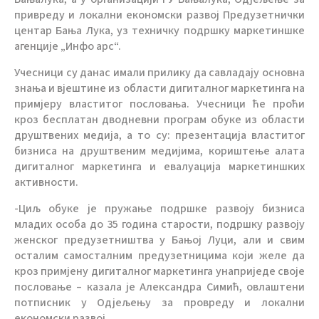
привреду и локални економски развој Предузетнички
центар Бања Лука, уз техничку подршку маркетиншке
агенције „Инфо арс“.
Учесници су данас имали прилику да савладају основна
знања и вјештине из области дигиталног маркетинга на
примјеру властитог пословања. Учесници ће проћи
кроз бесплатан дводневни програм обуке из области
друштвених медија, а то су: презентација властитог
бизниса на друштвеним медијима, кориштење алата
дигиталног маркетинга и евалуација маркетиншких
активности.
-Циљ обуке је пружање подршке развоју бизниса
младих особа до 35 година старости, подршку развоју
женског предузетништва у Бањој Луци, али и свим
осталим самосталним предузетницима који желе да
кроз примјену дигиталног маркетинга унаприједе своје
пословање – казала је Александра Симић, овлаштени
потписник у Одјељењу за провреду и локални
економски развој.