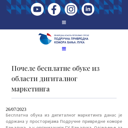
Почеле бесплатне обуке из
области дигиталног
маркетинга
26/07/2023
Бесплатна обука из дигиталног маркетинга данас је
одржана у просторијама Подручне привредне коморе
Бањалука, а у организацији ГУ Бањалука, Одјељење за