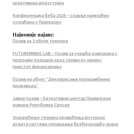
креативних индустрија
Конференција беба 2026 – славље најмлађих
суграђана у Приједору
Најновије најаве:
Позив за 3 обуке тренера
FUTUREMINDS LAB – Позив за учешће компанија у
програму подршке кроз сервисну линију:
приступ финансирању
Позив на обуку “Декларисање прехрамбених
производа”
Јавни позив – Едукативни центар Привредне
коморе Републике Српске
Унапређење техника провођења интерног
аудита система управљања безбједношћу хране