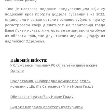
-Ово је наставак подршке предузетницима који су
подржани кроз програм додјеле субвенције из 2022.
године, али и за све остале пословне субјекте који су
регистровали своју дјелатност на територији града
Бање Луке и исказали интерес те се пријавили на обуке
из области примјене друштвених медија – додају из
надлежног Одјељења.
Најновије вијести:
У Службеном гласнику РС објављене двије важне
Одлуке
Представници Привредне коморе посјетили
компанију „Браћа Стјепановић“ из Новог Града
Обилазак предузећа у Новом Граду
Видљив напредак у сектору културних и