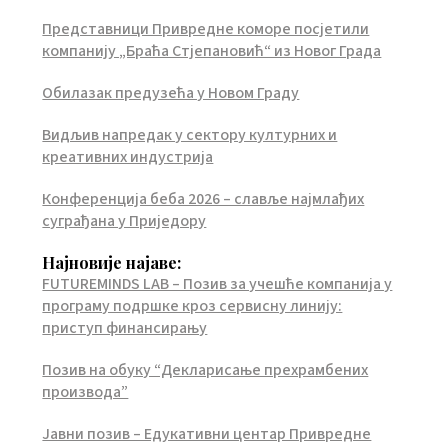
Представници Привредне коморе посјетили
компанију „Браћа Стјепановић“ из Новог Града
Обилазак предузећа у Новом Граду
Видљив напредак у сектору културних и
креативних индустрија
Конференција беба 2026 – славље најмлађих
суграђана у Приједору
Најновије најаве:
FUTUREMINDS LAB – Позив за учешће компанија у
програму подршке кроз сервисну линију:
приступ финансирању
Позив на обуку “Декларисање прехрамбених
производа”
Јавни позив – Едукативни центар Привредне