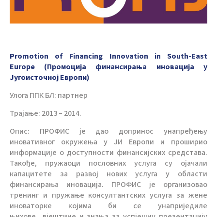
Promotion of Financing Innovation in South-East
Europe (Промоција финансирања иновација у
Југоисточној Европи)
Улога ППК БЛ: партнер
Трајање: 2013 – 2014.
Опис: ПРОФИС је дао допринос унапређењу
иновативног окружења у ЈИ Европи и проширио
информације о доступности финансијских средстава.
Такође, пружаоци пословних услуга су ојачали
капацитете за развој нових услуга у области
финансирања иновација. ПРОФИС је организовао
тренинг и пружање консултантских услуга за жене
иноваторке којима би се унаприједиле
њихове вјештине и знања за успјешну презентацију