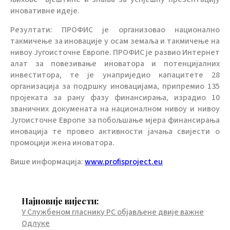
иновативне идеје.
Резултати: ПРОФИС је организовао национално
такмичење за иновације у осам земаља и такмичење на
нивоу Југоисточне Европе. ПРОФИС је развио Интернет
алат за повезивање иноватора и потенцијалних
инвеститора, те је унаприједио капацитете 28
организација за подршку иновацијама, припремио 135
пројеката за рану фазу финансирања, израдио 10
званичних докумената на националном нивоу и нивоу
Југоисточне Европе за побољшање мјера финансирања
иновација те провео активности јачања свијести о
промоцији жена иноватора.
Више информација:
www.profisproject.eu
Најновије вијести:
У Службеном гласнику РС објављене двије важне
Одлуке