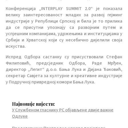
Конференција „INTERPLAY SUMMIT 2.0“ је показала
велику заинтересованост младих за развој гејминг
индустрије у Републици Српској и била је то прилика
да се присутни упознају са развојним путем и
успјешним компанијама, удржењима и институцијама у
Србији и Хрватској који су несебично дијелили своја
искуства.
Испред Одбора састанку су присуствовали Стефан
Филиповић, предсједник Одбора, Раде Мрђен,
директор „Легит“ д.о.о. Бања Лука и Дијана Ђаковић,
секретар Савјета за културне и креативне индустрије
у Подручној привредној комори Бања Лука.
Најновије вијести:
У Службеном гласнику РС објављене двије важне
Одлуке