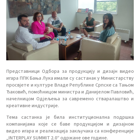
Представници Одбора за продукцију и дизајн видео
игара ППК Бања Лука имали су састанак у Министарству
просвјете и културе Владе Републике Српске са Тањом
Ђаковић, помоћницом министра и Данијелом Павловић,
начелницом Одјељења за савремено стваралаштво и
креативне индустрије.
Тема састанка је била институционална подршка
компанијама које се баве продукцијом и дизајном
видео игара и реализација закључака са конференције
„INTERPLAY SUMMIT 2.0“ одржане ове године.