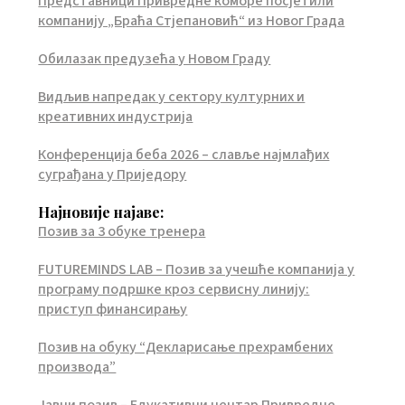
Представници Привредне коморе посјетили
компанију „Браћа Стјепановић“ из Новог Града
Обилазак предузећа у Новом Граду
Видљив напредак у сектору културних и
креативних индустрија
Конференција беба 2026 – славље најмлађих
суграђана у Приједору
Најновије најаве:
Позив за 3 обуке тренера
FUTUREMINDS LAB – Позив за учешће компанија у
програму подршке кроз сервисну линију:
приступ финансирању
Позив на обуку “Декларисање прехрамбених
производа”