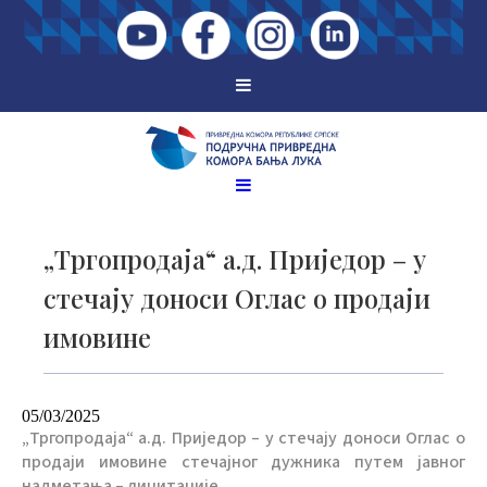
„Тргопродаја“ а.д. Приједор – у
стечају доноси Оглас о продаји
имовине
05/03/2025
„Тргопродаја“ а.д. Приједор – у стечају доноси Оглас о
продаји имовине стечајног дужника путем јавног
надметања – лицитације.