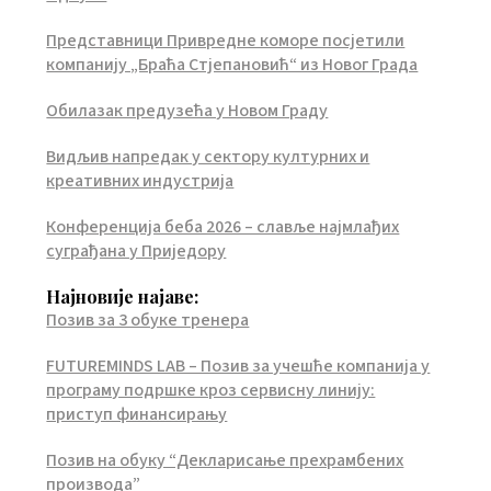
Представници Привредне коморе посјетили
компанију „Браћа Стјепановић“ из Новог Града
Обилазак предузећа у Новом Граду
Видљив напредак у сектору културних и
креативних индустрија
Конференција беба 2026 – славље најмлађих
суграђана у Приједору
Најновије најаве:
Позив за 3 обуке тренера
FUTUREMINDS LAB – Позив за учешће компанија у
програму подршке кроз сервисну линију:
приступ финансирању
Позив на обуку “Декларисање прехрамбених
производа”