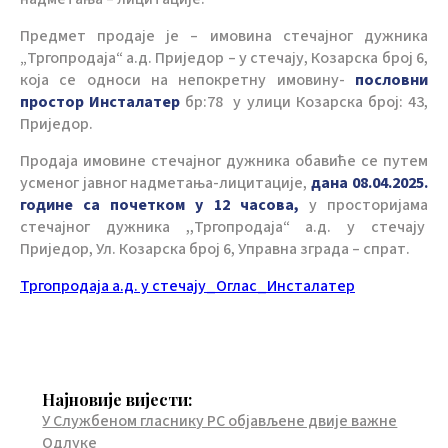
Предмет продаје је – имовина стечајног дужника
„Тргопродаја“ а.д. Приједор – у стечају, Козарска број 6,
која се односи на непокретну имовину-
пословни
простор Инсталатер
бр:78 у улици Козарска број: 43,
Приједор.
Продаја имовине стечајног дужника обавиће се путем
усменог јавног надметања-лицитације,
дана 08.04.2025.
године са почетком у 12 часова,
у просторијама
стечајног дужника ,,Тргопродаја“ а.д. у стечају
Приједор, Ул. Козарска број 6, Управна зграда – спрат.
Тргопродаја а.д. у стечају_Оглас_Инсталатер
Најновије вијести:
У Службеном гласнику РС објављене двије важне
Одлуке