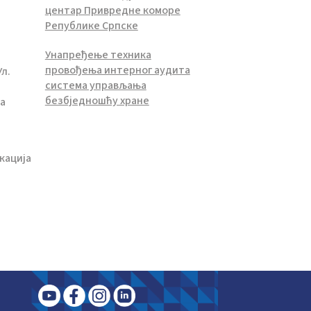
центар Привредне коморе
Републике Српске
Унапређење техника
провођења интерног аудита
Ул.
система управљања
безбједношћу хране
ка
кација