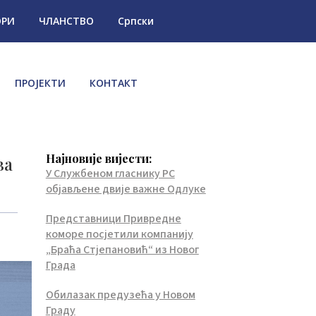
ОРИ
ЧЛАНСТВО
Српски
ПРОЈЕКТИ
КОНТАКТ
Најновије вијести:
ва
У Службеном гласнику РС
објављене двије важне Одлуке
Представници Привредне
коморе посјетили компанију
„Браћа Стјепановић“ из Новог
Града
Обилазак предузећа у Новом
Граду