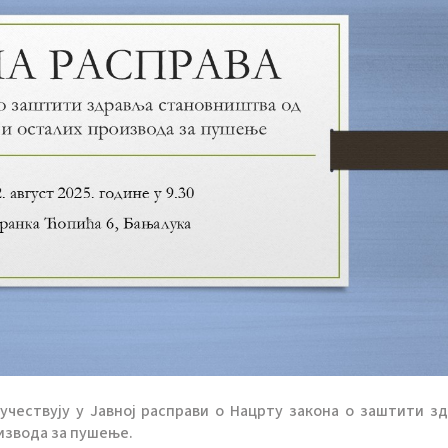
 учествују у Јавној расправи о Нацрту закона о заштити з
извода за пушење.