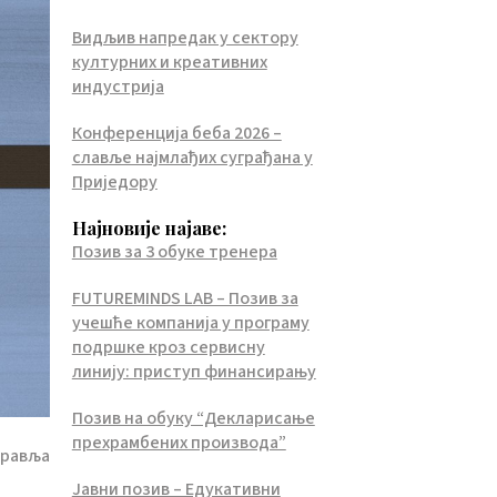
Видљив напредак у сектору
културних и креативних
индустрија
Конференција беба 2026 –
славље најмлађих суграђана у
Приједору
Најновије најаве:
Позив за 3 обуке тренера
FUTUREMINDS LAB – Позив за
учешће компанија у програму
подршке кроз сервисну
линију: приступ финансирању
Позив на обуку “Декларисање
прехрамбених производа”
дравља
Јавни позив – Едукативни