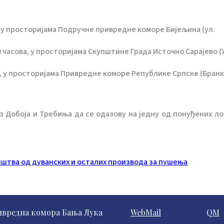
ва, у просторијама Подручне привредне коморе Бијељина (ул.
00 часова, у просторијама Скупштине Града Источно Сарајево (
ова, у просторијама Привредне коморе Републике Српске (Бран
з Добоја и Требиња да се одазову на једну од понуђених ло
штва од дуванских и осталих производа за пушења
ивредна комора Бања Лука
WebMail
QM