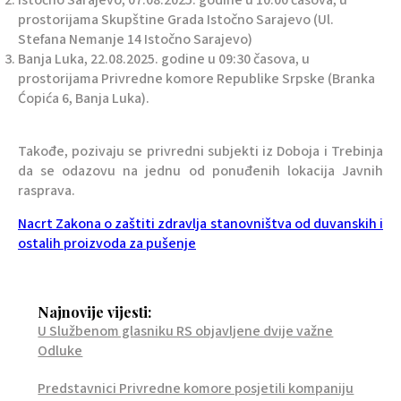
Istočno Sarajevo, 07.08.2025. godine u 10:00 časova, u
prostorijama Skupštine Grada Istočno Sarajevo (Ul.
Stefana Nemanje 14 Istočno Sarajevo)
Banja Luka, 22.08.2025. godine u 09:30 časova, u
prostorijama Privredne komore Republike Srpske (Branka
Ćopića 6, Banja Luka).
Takođe, pozivaju se privredni subjekti iz Doboja i Trebinja
da se odazovu na jednu od ponuđenih lokacija Javnih
rasprava.
Nacrt Zakona o zaštiti zdravlja stanovništva od duvanskih i
ostalih proizvoda za pušenje
Najnovije vijesti:
U Službenom glasniku RS objavljene dvije važne
Odluke
Predstavnici Privredne komore posjetili kompaniju