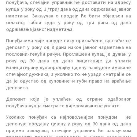
понуђача, стечајни управник ће доставити на адресу
купца у року од 3 /три/ дана од дана одржавања јавног
наметања. Закључак о продаји ће бити објављен на
огласној табли суда у року од три дана од дана
одржавања јавног надметања.
Понуђачима чије понуде нису прихваћене, вратиће се
депозит у року од 8 дана након јавног надметања на
пословни-текући рачун. Проглашени купац је дужан у
року од 30 дана од дана лицитације да уплати
излицитирану купопродајну цијену наведене имовине
стечајног дужника, а уколико то не уради сматраће се
да је одустао од куповине и губи право на враћање
депозита.
Депозит који је уплаћен од стране одабраног
понуђача-купца сматра се дијелом авансне уплате.
Уколико понуђач са најповољнијом понудом не
депонује продајну цијену у року од 30 дана од дана
пријема закључка, стечајни управник ће закључком