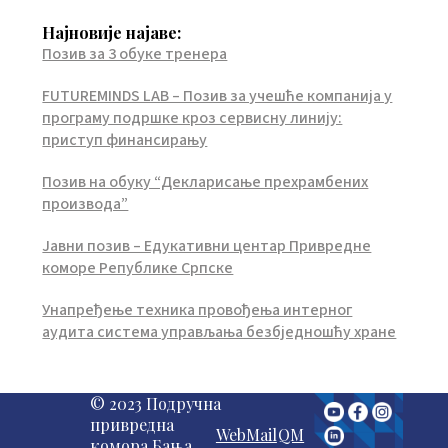
Најновије најаве:
Позив за 3 обуке тренера
FUTUREMINDS LAB – Позив за учешће компанија у
програму подршке кроз сервисну линију:
приступ финансирању
Позив на обуку “Декларисање прехрамбених
производа”
Јавни позив – Едукативни центар Привредне
коморе Републике Српске
Унапређење техника провођења интерног
аудита система управљања безбједношћу хране
© 2023 Подручна
привредна
WebMail
QM
комора Бања