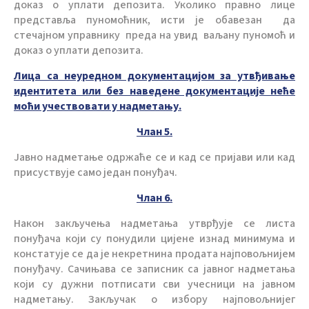
доказ о уплати депозита. Уколико правно лице
представља пуномоћник, исти је обавезан да
стечајном управнику преда на увид ваљану пуномоћ и
доказ о уплати депозита.
Лица са неуредном документацијом за утвђивање
идентитета или без наведене документације неће
моћи учествовати у надметању.
Члан 5.
Јавно надметање одржаће се и кад се пријави или кад
присуствује само један понуђач.
Члан 6.
Након закључења надметања утврђује се листа
понуђача који су понудили цијене изнад минимума и
констатује се да је некретнина продата најповољнијем
понуђачу. Сачињава се записник са јавног надметања
који су дужни потписати сви учесници на јавном
надметању. Закључак о избору најповољнијег