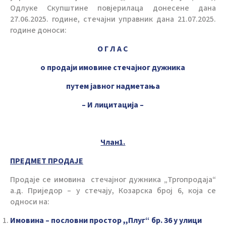
Одлуке Скупштине повјерилаца донесене дана
27.06.2025. године, стечајни управник дана 21.07.2025.
године доноси:
О Г Л А С
о продаји имовине стечајног дужника
путем јавног надметања
– И лицитација –
Члан1.
ПРЕДМЕТ ПРОДАЈЕ
Продаје се имовина стечајног дужника „Тргопродаја“
а.д. Приједор – у стечају, Козарска број 6, која се
односи на:
Имовина – пословни простор ,,Плуг“ бр. 36 у улици