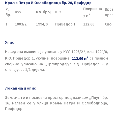
Краља Петра И Ослободиоца бр. 20, Приједор
Површина
Р.
Врс
КУУ
к.ч. број
К.О.
2
бр.
пра
у м
1.
1003/2
1994/0
Приједор 1.
112.66
Свој
Упис
Наведена имовина је уписана у КУУ: 1003/2 \, к.ч.: 1994/0,
2
К.О. Приједор 1, укупне површине
112.66 м
са правом
својине уписано на „Тргопродају“ а.д. Приједор – у
стечају, са 1/1 дијела.
Локација и опис
Земљиште и пословни простор под називом ,,Плуг“ бр.
36, налази се у улици Краља Петра И Ослободиоца,
Приједор.