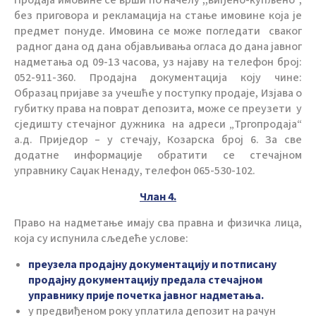
без приговора и рекламација на стање имовине која је
предмет понуде. Имовина се може погледати сваког
радног дана од дана објављивања огласа до дана јавног
надметања од 09-13 часова, уз најаву на телефон број:
052-911-360. Продајна документација коју чине:
Образац пријаве за учешће у поступку продаје, Изјава о
губитку права на поврат депозита, може се преузети у
сједишту стечајног дужника на адреси „Тргопродаја“
а.д. Приједор – у стечају, Козарска број 6. За све
додатне информације обратити се стечајном
управнику Саџак Ненаду, телефон 065-530-102.
Члан 4.
Право на надметање имају сва правна и физичка лица,
која су испунила сљедеће услове:
преузела продајну документацију и потписану
продајну документацију предала стечајном
управнику прије почетка јавног надметања.
у предвиђеном року уплатила депозит на рачун