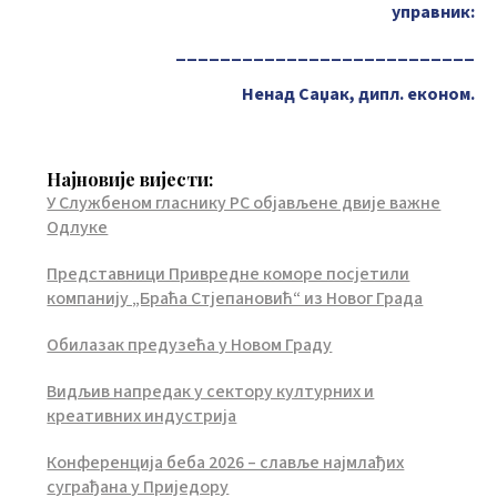
управник:
___________________________
Ненад Саџак, дипл. економ.
Најновије вијести:
У Службеном гласнику РС објављене двије важне
Одлуке
Представници Привредне коморе посјетили
компанију „Браћа Стјепановић“ из Новог Града
Обилазак предузећа у Новом Граду
Видљив напредак у сектору културних и
креативних индустрија
Конференција беба 2026 – славље најмлађих
суграђана у Приједору