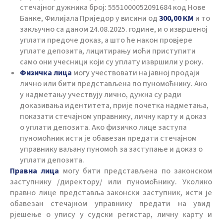
стечајног дужника број: 5551000052091684 код Нове
Банке, Филијала Приједор у висини од
300,00 КМ
и то
закључно са даном 24.08.2025. године, и о извршеној
уплати предоче доказ, а што ће након провјере
уплате депозита, лицитирању моћи приступити
само они учесници који су уплату извршили у року.
Физичка лица
могу учествовати на јавној продаји
лично или бити представљена по пуномоћнику. Ако
у надметању учествују лично, дужна су ради
доказивања идентитета, прије почетка надметања,
показати стечајном управнику, личну карту и доказ
о уплати депозита. Ако физичко лице заступа
пуномоћник исти је обавезан предати стечајном
управнику ваљану пуномоћ за заступање и доказ о
уплати депозита.
Правна лица
могу бити представљена по законском
заступнику /директору/ или пуномоћнику. Уколико
правно лице представља законски заступник, исти је
обавезан стечајном управнику предати на увид
рјешење о упису у судски регистар, личну карту и