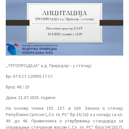
„ТРГОПРОДАЈА“ а.д. Приједор – у стечају
Бр: 67 0 Ст 120005 17 Ст
Број: 48 / 25
Дана: 21.07.2025. године.
На основу члана 155. 157. и 160. Закона о стечају
Републике Српске („Сл. гл. РС“ бр:16/16) а у складу са чл.
40. до 46. Правилника о утврђивању стандарда за
управљање стечајном масом („Сл .гл. РС“ број:54/2017),