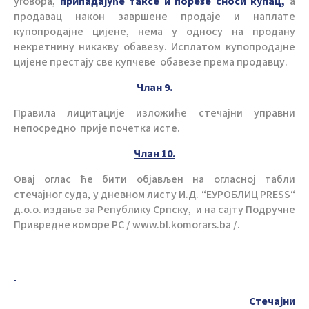
уговора,
припадајуће таксе и порезе сноси купац,
а
продавац након завршене продаје и наплате
купопродајне цијене, нема у односу на продану
некретнину никакву обавезу. Исплатом купопродајне
цијене престају све купчеве обавезе према продавцу.
Члан 9.
Правила лицитације изложиће стечајни управни
непосредно прије почетка исте.
Члан 10.
Овај оглас ће бити објављен на огласној табли
стечајног суда, у дневном листу И.Д. “ЕУРОБЛИЦ PRESS“
д.о.о. издање за Републику Српску, и на сајту Подручне
Привредне коморе РС / www.bl.komorars.ba /.
Стечајни