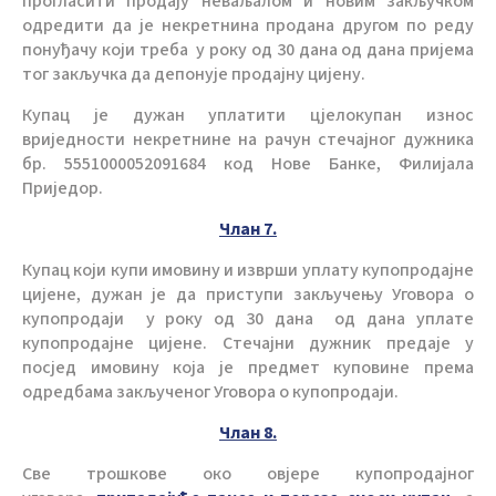
прогласити продају неваљалом и новим закључком
одредити да је некретнина продана другом по реду
понуђачу који треба у року од 30 дана од дана пријема
тог закључка да депонује продајну цијену.
Купац је дужан уплатити цјелокупан износ
вриједности некретнине на рачун стечајног дужника
бр. 5551000052091684 код Нове Банке, Филијала
Приједор.
Члан 7.
Купац који купи имовину и изврши уплату купопродајне
цијене, дужан је да приступи закључењу Уговора о
купопродаји у року од 30 дана од дана уплате
купопродајне цијене. Стечајни дужник предаје у
посјед имовину која је предмет куповине према
одредбама закљученог Уговора о купопродаји.
Члан 8.
Све трошкове око овјере купопродајног