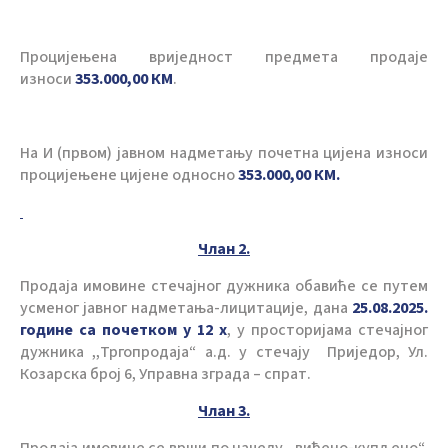
Процијењена вриједност предмета продаје
износи
353.000,00 КМ
.
На И (првом) јавном надметању почетна цијена износи
процијењене цијене односно
353.000,00 КМ.
Члан 2.
Продаја имовине стечајног дужника обавиће се путем
усменог јавног надметања-лицитације, дана
25.08.
2025.
године са почетком у 12 х
, у просторијама стечајног
дужника ,,Тргопродаја“ а.д. у стечају Приједор, Ул.
Козарска број 6, Управна зграда – спрат.
Члан 3.
Продаја имовине се врши по начелу ,,виђено-купљено“,