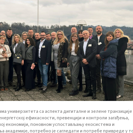
ама универзитета са аспекта дигиталне и зелене транзиције 
енергетској ефикасности, превенцији и контроли загађења,
ној економији, поновном успостављању екосистема и
а академије, потребно је сагледати и потребе привреде у т