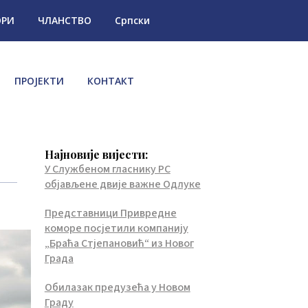
ОРИ
ЧЛАНСТВО
Српски
ПРОЈЕКТИ
КОНТАКТ
Најновије вијести:
У Службеном гласнику РС
објављене двије важне Одлуке
Представници Привредне
коморе посјетили компанију
„Браћа Стјепановић“ из Новог
Града
Обилазак предузећа у Новом
Граду