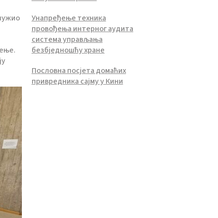
служио
Унапређење техника
провођења интерног аудита
система управљања
ђење.
безбједношћу хране
ју
Пословна посјета домаћих
привредника сајму у Кини