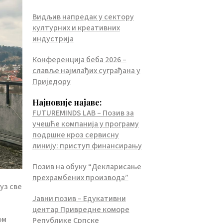
Видљив напредак у сектору
културних и креативних
индустрија
Конференција беба 2026 –
славље најмлађих суграђана у
Приједору
Најновије најаве:
FUTUREMINDS LAB – Позив за
учешће компанија у програму
подршке кроз сервисну
линију: приступ финансирању
Позив на обуку “Декларисање
прехрамбених производа”
уз све
Јавни позив – Едукативни
центар Привредне коморе
ом
Републике Српске