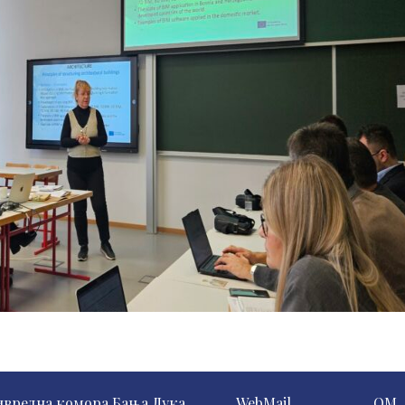
ивредна комора Бања Лука
WebMail
QM