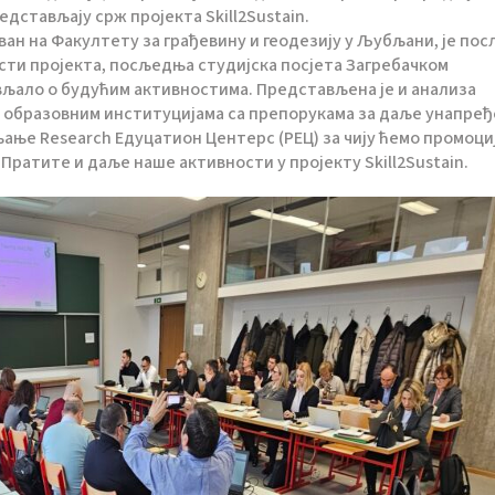
едстављају срж пројекта Skill2Sustain.
ован на Факултету за грађевину и геодезију у Љубљани, је по
сти пројекта, посљедња студијска посјета Загребачком
ављало о будућим активностима. Представљена је и анализа
о образовним институцијама са препорукама за даље унапре
ање Research Едуцатион Центерс (РЕЦ) за чију ћемо промоци
Пратите и даље наше активности у пројекту Skill2Sustain.