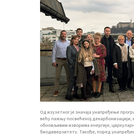
Од изузетног је значаја унапређење прогр
већу пажњу посвећеној декарбонизацији, 
обновљивим изворима енергије, циркулар
биодиверзитету. Такође, поред унапређењ