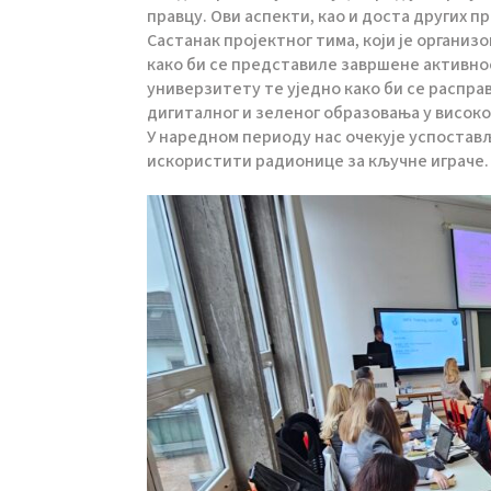
правцу. Ови аспекти, као и доста других пр
Састанак пројектног тима, који је организ
како би се представиле завршене активно
универзитету те уједно како би се распр
дигиталног и зеленог образовања у висок
У наредном периоду нас очекује успостављ
искористити радионице за кључне играче. 