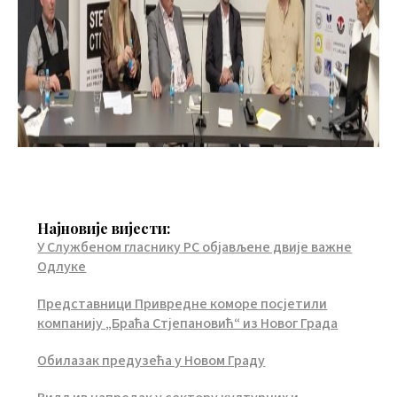
Најновије вијести:
У Службеном гласнику РС објављене двије важне
Одлуке
Представници Привредне коморе посјетили
компанију „Браћа Стјепановић“ из Новог Града
Обилазак предузећа у Новом Граду