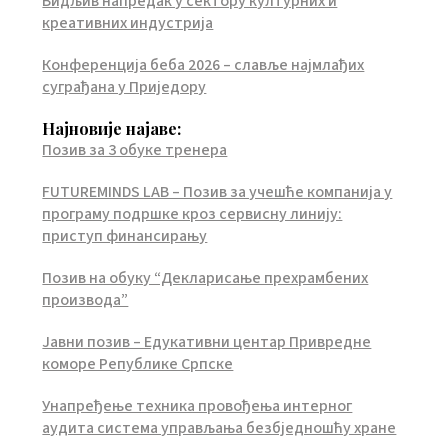
Видљив напредак у сектору културних и
креативних индустрија
Конференција беба 2026 – славље најмлађих
суграђана у Приједору
Најновије најаве:
Позив за 3 обуке тренера
FUTUREMINDS LAB – Позив за учешће компанија у
програму подршке кроз сервисну линију:
приступ финансирању
Позив на обуку “Декларисање прехрамбених
производа”
Јавни позив – Едукативни центар Привредне
коморе Републике Српске
Унапређење техника провођења интерног
аудита система управљања безбједношћу хране