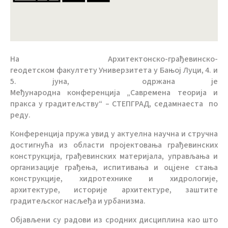
На
Архитектонско-грађевинско-
г
еодетск
ом
факултет
у
Универзитета у Бањој Луци
, 4. и
5. јуна, одржана је
Међународна
конференциј
а
„Савремена теорија и
пракса у градитељству“ – СТЕПГРАД
, седамнаеста
по
реду
.
Конференција
пружа увид у актуелна научна и стручна
достигнућа из области
пројектовања грађевинских
конструкција, грађевинских материјала, управљања и
организације грађења, испитивања и оцјене стања
конструкције, хидротехнике и хидрологије,
архитектуре, историје архитектуре, заштите
градитељског насљеђа и урбанизма.
Објављени су радови из сродних дисциплина као што