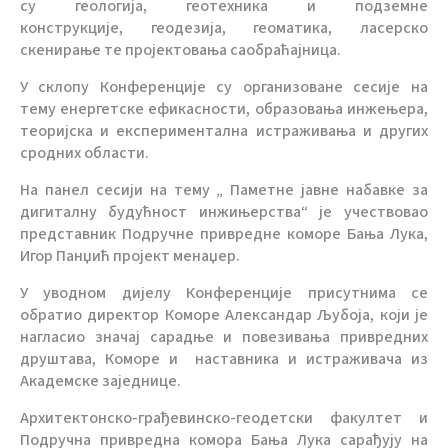
су геологија,
геотехника и подземне
конструкције,
геодезија,
геоматика, ласерско
скенирање те пројектовања саобраћајница.
У склопу Конференције су организоване сесије на
тему
енергетске ефикасности,
образовања инжењера
,
теоријска и експериментална истраживања
и других
сродних области.
На панел сесији на тему „ Паметне јавне набавке за
дигиталну будућност инжињерства“ је учествовао
представник Подручне привредне коморе Бања Лука,
Игор Панџић пројект менаџер.
У уводном дијелу Конференције присутнима се
обратио директор Коморе Александар Љубоја, који је
нагласио значај сарадње и повезивања привредних
друштава, Коморе и наставника и истраживача из
Академске заједнице.
Архитектонско-грађевинско-
г
еодетс
ки
факултет
и
Подручна привредна комора Бања
Лука сарађују на