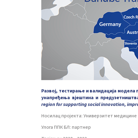
Развој, тестирање и валидација модела 
унапређења вјештина и предузетништв
region for supporting social innovation, im
Носилац пројекта: Универзитет медицине и
Улога ППК БЛ: партнер