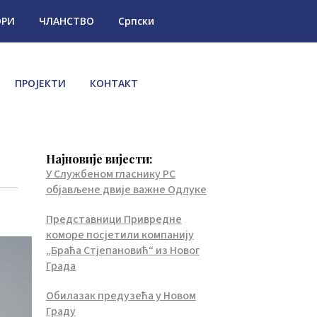
ОРИ
ЧЛАНСТВО
Српски
ПРОЈЕКТИ
КОНТАКТ
Најновије вијести:
У Службеном гласнику РС
објављене двије важне Одлуке
Представници Привредне
коморе посјетили компанију
„Браћа Стјепановић“ из Новог
Града
Обилазак предузећа у Новом
Граду