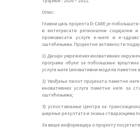
Трајање:: 2020 – 2022.
Опис:
Главни циљ пројекта D-CARE је побољшати 
и интегрисати регионални социјални и
промовисати услуге е-његе и е-здрав
оштећењима. Пројектне активности подије
1) Дизајн умрежених иновативних окружења
програма обуке за побољшање вјештина 
услуга његе (иновативни модели паметне њ
2) Увођење пилот пројеката паметне нег
иновативних услуга паметне неге за с
оштећењима;
3) успостављање Центра за транснациона
ширење резултата и знања ствараоцима п
За више информација о пројекту посјетит