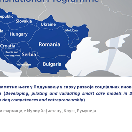
паметне његе у Подунављу у сврху развоја социјалних инов
а (
Developing, piloting and validating smart care models in 
proving competences and entrepreneurship
)
 фармације Иулиу Хаţиегану, Клуж, Румунија