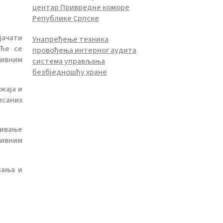
центар Привредне коморе
Републике Српске
јачати
Унапређење техника
 ће се
провођења интерног аудита
тивним
система управљања
безбједношћу хране
жаја и
исаних
ђивање
тивним
нања и