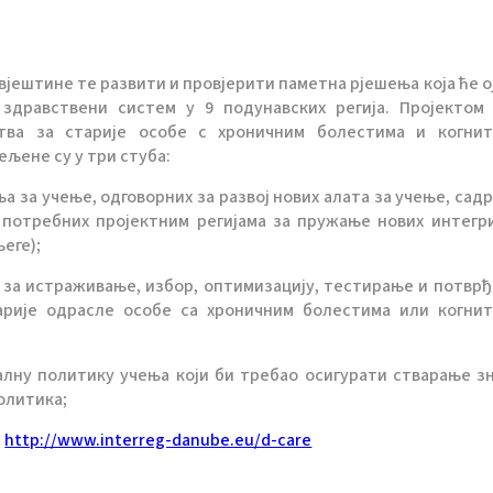
вјештине те развити и провјерити паметна рјешења која ће о
 здравствени систем у 9 подунавских регија. Пројектом
ства за старије особе с хроничним болестима и когни
љене су у три стуба:
 за учење, одговорних за развој нових алата за учење, садр
потребних пројектним регијама за пружање нових интегр
еге);
е за истраживање, избор, оптимизацију, тестирање и потвр
тарије одрасле особе са хроничним болестима или когни
лну политику учења који би требао осигурати стварање з
олитика;
е
http://www.interreg-danube.eu/d-care