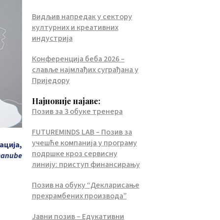
Видљив напредак у сектору
културних и креативних
индустрија
Конференција беба 2026 –
славље најмлађих суграђана у
Приједору
Најновије најаве:
Позив за 3 обуке тренера
FUTUREMINDS LAB – Позив за
учешће компанија у програму
ација,
подршке кроз сервисну
Danube
линију: приступ финансирању
Позив на обуку “Декларисање
прехрамбених производа”
Јавни позив – Едукативни