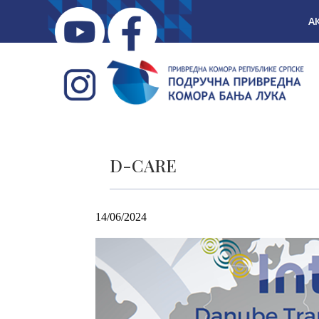
А
D-CARE
14/06/2024