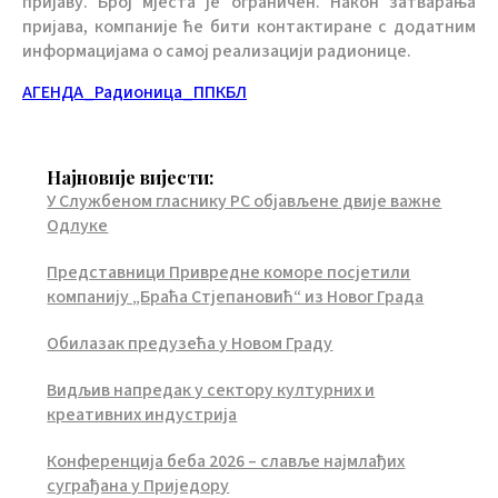
пријаву. Број мјеста је ограничен. Након затварања
пријава, компаније ће бити контактиране с додатним
информацијама о самој реализацији радионице.
АГЕНДА_Радионица_ППКБЛ
Најновије вијести:
У Службеном гласнику РС објављене двије важне
Одлуке
Представници Привредне коморе посјетили
компанију „Браћа Стјепановић“ из Новог Града
Обилазак предузећа у Новом Граду
Видљив напредак у сектору културних и
креативних индустрија
Конференција беба 2026 – славље најмлађих
суграђана у Приједору