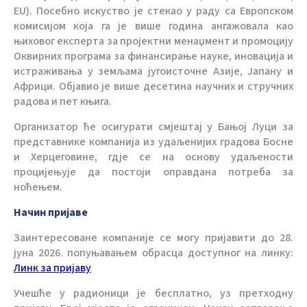
EU). Посебно искуство је стекао у раду са Европском
комисијом која га је више година ангажовала као
њиховог експерта за пројектни менаџмент и промоцију
Оквирних програма за финансирање науке, иновација и
истраживања у земљама југоисточне Азије, Јапану и
Африци. Објавио је више десетина научних и стручних
радова и пет књига.
Организатор ће осигурати смјештај у Бањој Луци за
представнике компанија из удаљенијих градова Босне
и Херцеговине, гдје се на основу удаљености
процијењује да постоји оправдана потреба за
ноћењем.
Начин пријаве
Заинтересоване компаније се могу пријавити до 28.
јуна 2026. попуњавањем обрасца доступног на линку:
Линк за пријаву
Учешће у радионици је бесплатно, уз претходну