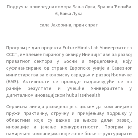
Подручна привредна комора Бања Лука, Бранка Ћопића
6, Бања Лука
сала Јахорина, први спрат
Програм је дио пројекта FutureMinds Lab Универзитета
СССТ, имплементираног у оквиру Иницијативе за развој
приватног сектора у Босни и Херцеговини, коју
суфинансиране од стране Европске уније и Савезног
министарства за економску сарадњу и развој Њемачке
(БМЗ). Активности се проводе надовезујући се на
раније резултате и учешће Универзитета у
Дигиталном иновацијском hubu its4health.
Сервисна линија развијена је с циљем да компанијама
пружи практичну, стручну и примјењиву подршку у
областима које су важне за њихов даљи развој,
иновације и јачање конкурентности. Програм је
намијењен компанијама које желе боље структурирати