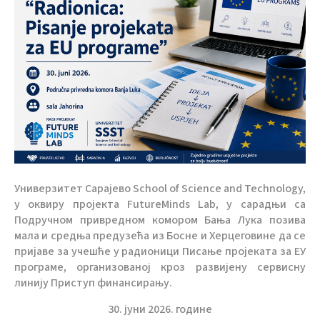
Универзитет Сарајево School of Science and Technology,
у оквиру пројекта FutureMinds Lab, у сарадњи са
Подручном привредном комором Бања Лука позива
мала и средња предузећа из Босне и Херцеговине да се
пријаве за учешће у радионици Писање пројеката за ЕУ
програме, организованој кроз развијену сервисну
линију Приступ финансирању.
30. jуни 2026. године