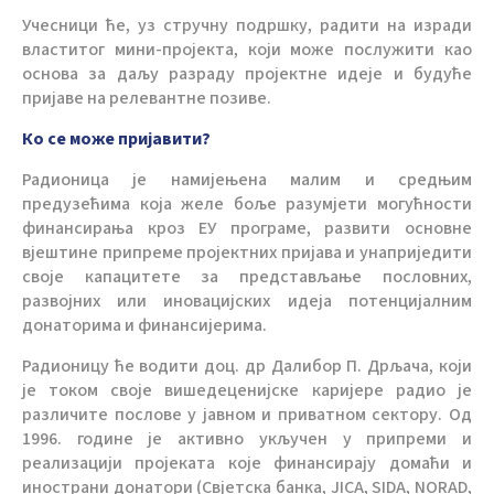
Учесници ће, уз стручну подршку, радити на изради
властитог мини-пројекта, који може послужити као
основа за даљу разраду пројектне идеје и будуће
пријаве на релевантне позиве.
Ко се може пријавити?
Радионица је намијењена малим и средњим
предузећима која желе боље разумјети могућности
финансирања кроз ЕУ програме, развити основне
вјештине припреме пројектних пријава и унаприједити
своје капацитете за представљање пословних,
развојних или иновацијских идеја потенцијалним
донаторима и финансијерима.
Радионицу ће водити доц. др Далибор П. Дрљача, који
је током своје вишедеценијске каријере радио је
различите послове у јавном и приватном сектору. Од
1996. године је активно укључен у припреми и
реализацији пројеката које финансирају домаћи и
инострани донатори (Свјетска банка, JICA, SIDA, NORAD,