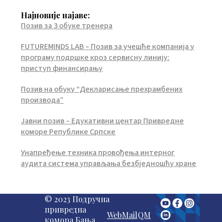
Најновије најаве:
Позив за 3 обуке тренера
FUTUREMINDS LAB – Позив за учешће компанија у
програму подршке кроз сервисну линију:
приступ финансирању
Позив на обуку “Декларисање прехрамбених
производа”
Јавни позив – Едукативни центар Привредне
коморе Републике Српске
Унапређење техника провођења интерног
аудита система управљања безбједношћу хране
© 2023 Подручна
привредна
WebMail
QM
комора Бања