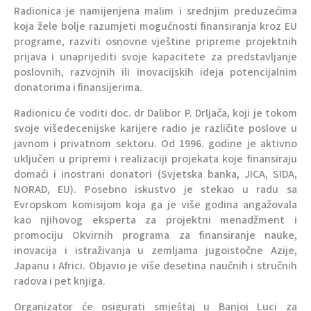
Radionica je namijenjena malim i srednjim preduzećima
koja žele bolje razumjeti mogućnosti finansiranja kroz EU
programe, razviti osnovne vještine pripreme projektnih
prijava i unaprijediti svoje kapacitete za predstavljanje
poslovnih, razvojnih ili inovacijskih ideja potencijalnim
donatorima i finansijerima.
Radionicu će voditi doc. dr Dalibor P. Drljača, koji je tokom
svoje višedecenijske karijere radio je različite poslove u
javnom i privatnom sektoru. Od 1996. godine je aktivno
uključen u pripremi i realizaciji projekata koje finansiraju
domaći i inostrani donatori (Svjetska banka, JICA, SIDA,
NORAD, EU). Posebno iskustvo je stekao u radu sa
Evropskom komisijom koja ga je više godina angažovala
kao njihovog eksperta za projektni menadžment i
promociju Okvirnih programa za finansiranje nauke,
inovacija i istraživanja u zemljama jugoistočne Azije,
Japanu i Africi. Objavio je više desetina naučnih i stručnih
radova i pet knjiga.
Organizator će osigurati smještaj u Banjoj Luci za