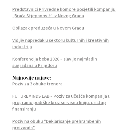
Predstavnici Privredne komore posjetili kompaniju
„Braća Stjepanović“ iz Novog Grada
Obilazak preduzeća u Novom Gradu
Vidljiv napredak u sektoru kulturnih i kreativnih
industrija
Konferencija beba 2026 – slavlje najmlađih
sugrađana u Prijedoru
Najnovije najave:
Poziv za 3 obuke trenera
FUTUREMINDS LAB – Poziv za učešće kompanija u
programu podrške kroz servisnu liniju: pristup
finansiranju
Poziv na obuku “Deklarisanje prehrambenih
proizvoda”