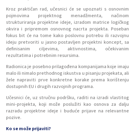
Kroz praktičan rad, učesnici će se upoznati s osnovnim
pojmovima projektnog menadžmenta, načinom
strukturiranja projektne ideje, izradom matrice logičkog
okvira i pripremom osnovnog nacrta projekta. Poseban
fokus bit će na tome kako poslovnu potrebu ili razvojnu
ideju pretvoriti u jasno postavljen projektni koncept, sa
definisanim ciljevima, aktivnostima, očekivanim
rezultatima i potrebnim resursima.
Radionica je posebno prilagođena kompanijama koje imaju
malo ili nimalo prethodnog iskustva u pisanju projekata, ali
žele napraviti prve konkretne korake prema korištenju
dostupnih EU i drugih razvojnih programa.
Učesnici će, uz stručnu podršku, raditi na izradi vlastitog
mini-projekta, koji može poslužiti kao osnova za dalju
razradu projektne ideje i buduće prijave na relevantne
pozive.
Ko se može prijaviti?