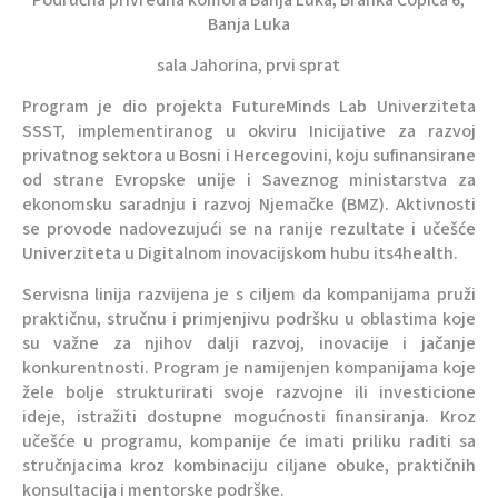
Područna privredna komora Banja Luka, Branka Ćopića 6,
Banja Luka
sala Jahorina, prvi sprat
Program je dio projekta FutureMinds Lab Univerziteta
SSST, implementiranog u okviru Inicijative za razvoj
privatnog sektora u Bosni i Hercegovini, koju sufinansirane
od strane Evropske unije i Saveznog ministarstva za
ekonomsku saradnju i razvoj Njemačke (BMZ). Aktivnosti
se provode nadovezujući se na ranije rezultate i učešće
Univerziteta u Digitalnom inovacijskom hubu its4health.
Servisna linija razvijena je s ciljem da kompanijama pruži
praktičnu, stručnu i primjenjivu podršku u oblastima koje
su važne za njihov dalji razvoj, inovacije i jačanje
konkurentnosti. Program je namijenjen kompanijama koje
žele bolje strukturirati svoje razvojne ili investicione
ideje, istražiti dostupne mogućnosti finansiranja. Kroz
učešće u programu, kompanije će imati priliku raditi sa
stručnjacima kroz kombinaciju ciljane obuke, praktičnih
konsultacija i mentorske podrške.