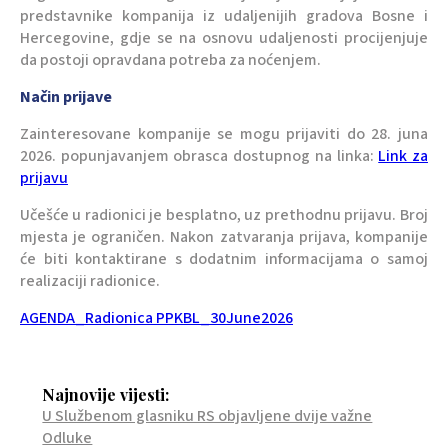
predstavnike kompanija iz udaljenijih gradova Bosne i
Hercegovine, gdje se na osnovu udaljenosti procijenjuje
da postoji opravdana potreba za noćenjem.
Način prijave
Zainteresovane kompanije se mogu prijaviti do 28. juna
2026. popunjavanjem obrasca dostupnog na linka:
Link za
prijavu
Učešće u radionici je besplatno, uz prethodnu prijavu. Broj
mjesta je ograničen. Nakon zatvaranja prijava, kompanije
će biti kontaktirane s dodatnim informacijama o samoj
realizaciji radionice.
AGENDA_Radionica PPKBL_30June2026
Najnovije vijesti:
U Službenom glasniku RS objavljene dvije važne
Odluke