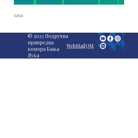
sasa
© 2023 Подручна
привредна
WebMail
QM
комора Бања
Лука