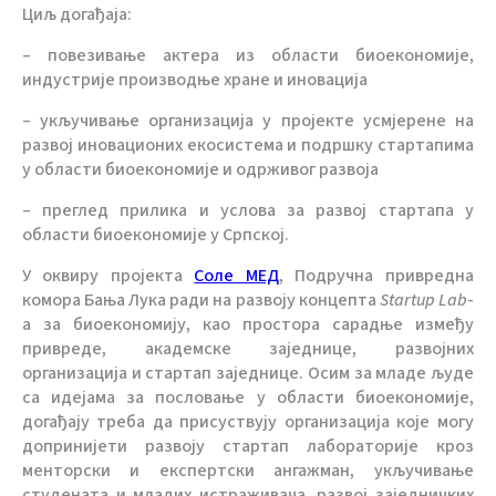
Циљ догађаја:
– повезивање актера из области биоекономије,
индустрије производње хране и иновација
– укључивање организација у пројекте усмјерене на
развој иновационих екосистема и подршку стартапима
у области биоекономије и одрживог развоја
– преглед прилика и услова за развој стартапа у
области биоекономије у Српској.
У оквиру пројекта
Соле МЕД
, Подручна привредна
комора Бања Лука ради на развоју концепта
Startup Lab
-
а за биоекономију, као простора сарадње између
привреде, академске заједнице, развојних
организација и стартап заједнице. Осим за младе људе
са идејама за пословање у области биоекономије,
догађају треба да присуствују организација које могу
допринијети развоју стартап лабораторије кроз
менторски и експертски ангажман, укључивање
студената и младих истраживача, развој заједничких