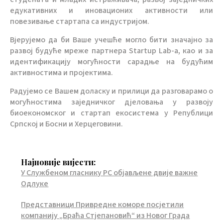
едукативних и иновационих активности или
повезивање стартапа са индустријом.
Вјерујемо да би Ваше учешће могло бити значајно за
развој будуће мреже партнера Startup Lab-а, као и за
идентификацију могућности сарадње на будућим
активностима и пројектима.
Радујемо се Вашем доласку и прилици да разговарамо о
могућностима заједничког дјеловања у развоју
биоекономског и стартап екосистема у Републици
Српској и Босни и Херцеговини.
Најновије вијести:
У Службеном гласнику РС објављене двије важне
Одлуке
Представници Привредне коморе посјетили
компанију „Браћа Стјепановић“ из Новог Града