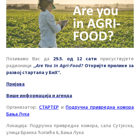
Позивамо Вас да
29.5. од 12
сати
присуствујете
радионици
„
Are You In Agri-Food?
Откријте прилике за
развој стартапа у БиХ“.
Пријава
Више информација и агенда
Организатор:
СТАРТЕР
и
Подручна привредна комора
Бања Лука
Локација: Подручна привредна комора, сала Сутјеска,
улица Бранка Ћопића 6, Бања Лука