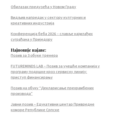
Обилазак предузећа у Новом Граду
Видљив напредак у сектору културних и
креативних индустрија
Конференција беба 2026 – славље најмлађих
суграђана у Приједору
Најновије најаве:
Позив за 3 обуке тренера
FUTUREMINDS LAB – Позив за учешће компанија у
програму подршке кроз сервисну линију:
приступ финансирању
Позив на обуку “Декларисање прехрамбених
производа”
Јавни позив – Едукативни центар Привредне
коморе Републике Српске