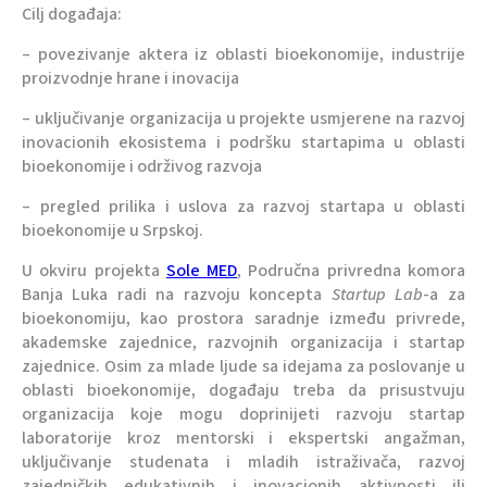
Cilj događaja:
– povezivanje aktera iz oblasti bioekonomije, industrije
proizvodnje hrane i inovacija
– uključivanje organizacija u projekte usmjerene na razvoj
inovacionih ekosistema i podršku startapima u oblasti
bioekonomije i održivog razvoja
– pregled prilika i uslova za razvoj startapa u oblasti
bioekonomije u Srpskoj.
U okviru projekta
Sole MED
, Područna privredna komora
Banja Luka radi na razvoju koncepta
Startup Lab
-a za
bioekonomiju, kao prostora saradnje između privrede,
akademske zajednice, razvojnih organizacija i startap
zajednice. Osim za mlade ljude sa idejama za poslovanje u
oblasti bioekonomije, događaju treba da prisustvuju
organizacija koje mogu doprinijeti razvoju startap
laboratorije kroz mentorski i ekspertski angažman,
uključivanje studenata i mladih istraživača, razvoj
zajedničkih edukativnih i inovacionih aktivnosti ili