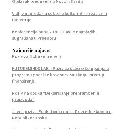
Obilazak preduzeća u Novom Gradu
Vidljiv napredak u sektoru kulturnih i kreativnih
industrija
Konferencija beba 2026 – slavlje najmlađih
sugrađana u Prijedoru
Najnovije najave:
Poziv za 3 obuke trenera
FUTUREMINDS LAB – Poziv za učešće kompanija u
programu podrške kroz servisnu liniju: pristup
finansiranju
Poziv na obuku “Deklarisanje prehrambenih
proizvoda”
Javni poziv – Edukativni centar Privredne komore
Republike Srpske