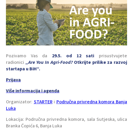
Pozivamo Vas da
29.5. od 12
sati
prisustvujete
radionici
„
Are You In Agri-Food?
Otkrijte prilike za razvoj
startapa u BiH“.
Prijava
Više informacija i agenda
Organizator:
STARTER
i
Područna privredna komora Banja
Luka
Lokacija: Područna privredna komora, sala Sutjeska, ulica
Branka Ćopića 6, Banja Luka