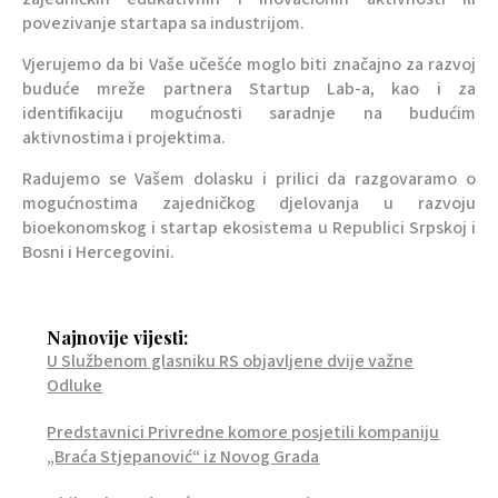
povezivanje startapa sa industrijom.
Vjerujemo da bi Vaše učešće moglo biti značajno za razvoj
buduće mreže partnera Startup Lab-a, kao i za
identifikaciju mogućnosti saradnje na budućim
aktivnostima i projektima.
Radujemo se Vašem dolasku i prilici da razgovaramo o
mogućnostima zajedničkog djelovanja u razvoju
bioekonomskog i startap ekosistema u Republici Srpskoj i
Bosni i Hercegovini.
Najnovije vijesti:
U Službenom glasniku RS objavljene dvije važne
Odluke
Predstavnici Privredne komore posjetili kompaniju
„Braća Stjepanović“ iz Novog Grada