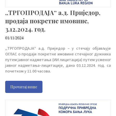
,,ТРГОПРОДАЈА“ а.д. Приједор,
продаја покретне имовине,
3.12.2024. год.
01/11/2024
,,ТРГОПРОДАЈА“ а.д. Приједор – у стечају објављује
ОГЛАС о продаји покретне имовине стечајног дужника
путем јавног надметања (ИИ лицитација) путем усменог
јавног надметања-лицитације, дана 03.12.2024. год. са
почетком у 11.00 часова.
Прочитај више