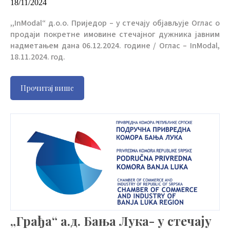
18/11/2024
,,InModal“ д.о.о. Приједор – у стечају објављује Оглас о
продаји покретне имовине стечајног дужника јавним
надметањем дана 06.12.2024. године / Оглас – InModal,
18.11.2024. год.
Прочитај више
„Грађа“ а.д. Бања Лука- у стечају