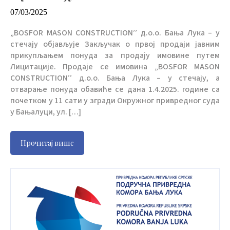
07/03/2025
„BOSFOR MASON CONSTRUCTION’’ д.о.о. Бања Лука – у
стечају објављује Закључак о првој продаји јавним
прикупљањем понуда за продају имовине путем
Лицитације. Продаје се имовина „BOSFOR MASON
CONSTRUCTION’’ д.о.о. Бања Лука – у стечају, а
отварање понуда обавиће се дана 1.4.2025. године са
почетком у 11 сати у згради Окружног привредног суда
у Бањалуци, ул. […]
Прочитај више