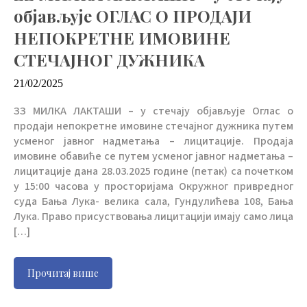
објављује ОГЛАС О ПРОДАЈИ
НЕПОКРЕТНЕ ИМОВИНЕ
СТЕЧАЈНОГ ДУЖНИКА
21/02/2025
ЗЗ МИЛКА ЛАКТАШИ – у стечају објављује Оглас о
продаји непокретне имовине стечајног дужника путем
усменог јавног надметања – лицитације. Продаја
имовине обавиће се путем усменог јавног надметања –
лицитације дана 28.03.2025 године (петак) са почетком
у 15:00 часова у просторијама Окружног привредног
суда Бања Лука- велика сала, Гундулићева 108, Бања
Лука. Право присуствовања лицитацији имају само лица
[…]
Прочитај више