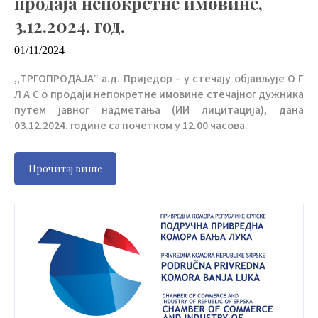
продаја непокретне имовине,
3.12.2024. год.
01/11/2024
,,ТРГОПРОДАЈА“ а.д. Приједор – у стечају објављује О Г
Л А С о продаји непокретне имовине стечајног дужника
путем јавног надметања (ИИ лицитација), дана
03.12.2024. године са почетком у 12.00 часова.
Прочитај више