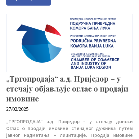
„Тргопродаја“ а.д. Приједор – у
стечају објављује оглас о продаји
имовине
27/02/2025
„ТРГОПРОДАЈА“ а.д. Приједор – у стечају доноси
Оглас о продаји имовине стечајног дужника путем
јавног надметања – лицитације. Продаја имовине