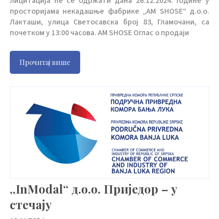
лицитација ће се одржати дана 26.12.2024. године у
просторијама некадашње фабрике „AM SHOSE“ д.о.о.
Лакташи, улица Светосавска број 83, Гламочани, са
почетком у 13:00 часова. AM SHOSE Оглас о продаји
Прочитај више
,,InModal“ д.о.о. Приједор – у
стечају