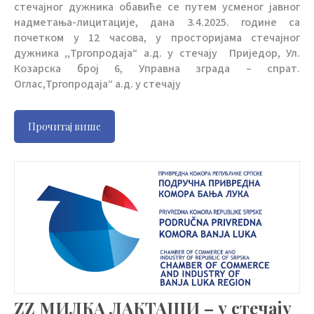
стечајног дужника обавиће се путем усменог јавног
надметања-лицитације, дана 3.4.2025. године са
почетком у 12 часова, у просторијама стечајног
дужника ,,Тргопродаја“ а.д. у стечају Приједор, Ул.
Козарска број 6, Управна зграда – спрат.
Оглас,Тргопродаја“ а.д. у стечају
Прочитај више
ZZ МИЛКА ЛАКТАШИ – у стечају