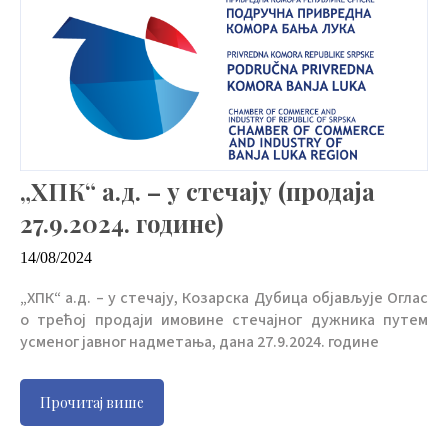
„ХПК“ а.д. – у стечају (продаја
27.9.2024. године)
14/08/2024
„ХПК“ а.д. – у стечају, Козарска Дубица објављује Оглас
о трећој продаји имовине стечајног дужника путем
усменог јавног надметања, дана 27.9.2024. године
Прочитај више