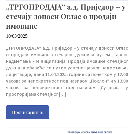
„ТРГОПРОДАЈА“ а.д. Приједор – у
стечају доноси Оглас о продаји
имовине
10/03/2025
„ТРГОПРОДАЈА“ а.д. Приједор – у стечају доноси Оглас
о продаји имовине стечајног дужника путем ј авног
надметања – И лицитација. Продаја имовине стечајног
дужника обавиће се путем усменог јавног надметања-
лицитације, дана 11.04.2025. године са почетком у 12.00
часова за непокретност под називом ,,Поклон“ и у 13.00
часова за непокретност под називом ,,Сутјеска“, у
просторијама стечајног […]
Прочитај више