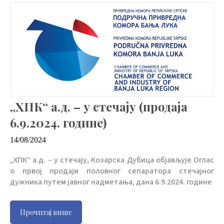
„ХПК“ а.д. – у стечају (продаја
6.9.2024. године)
14/08/2024
„ХПК“ а.д. – у стечају, Козарска Дубица објављује Оглас
о првој продаји половног сепаратора стечајног
дужника путем јавног надметања, дана 6.9.2024. године
Прочитај више