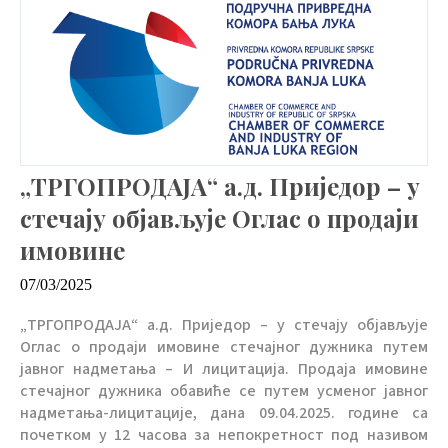
„ТРГОПРОДАЈА“ а.д. Приједор – у
стечају објављује Оглас о продаји
имовине
07/03/2025
„ТРГОПРОДАЈА“ а.д. Приједор – у стечају објављује
Оглас о продаји имовине стечајног дужника путем
јавног надметања – И лицитација. Продаја имовине
стечајног дужника обавиће се путем усменог јавног
надметања-лицитације, дана 09.04.2025. године са
почетком у 12 часова за непокретност под називом