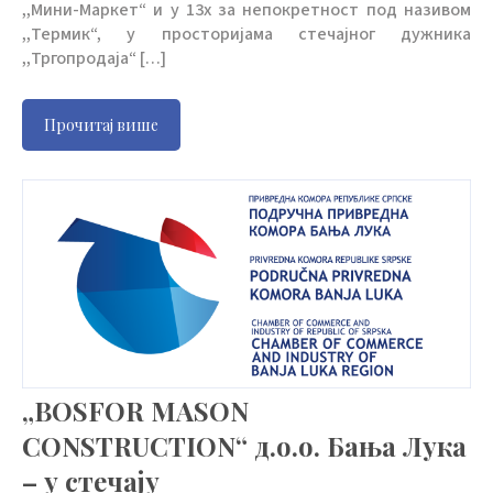
,,Мини-Маркет“ и у 13х за непокретност под називом
,,Термик“, у просторијама стечајног дужника
,,Тргопродаја“ […]
Прочитај више
„BOSFOR MASON
CONSTRUCTION“ д.о.о. Бања Лука
– у стечају