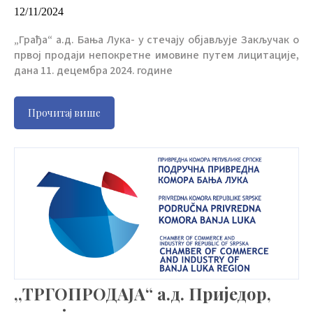
12/11/2024
„Грађа“ а.д. Бања Лука- у стечају објављује Закључак о
првој продаји непокретне имовине путем лицитације,
дана 11. децембра 2024. године
Прочитај више
,,ТРГОПРОДАЈА“ а.д. Приједор,