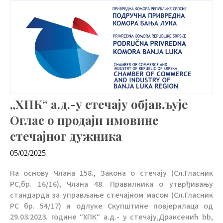
„ХПК“ а.д.-у стечају објављује
Оглас о продаји имовине
стечајног дужника
05/02/2025
На основу Члана 158., Закона о стечају (Сл.Гласник
РС,бр. 16/16), Члана 48. Правилника о утврђивању
стандарда за управљање стечајном масом (Сл.Гласник
РС бр. 54/17) и одлуке Скупштине повјерилаца од
29.03.2023. године “ХПК“ а.д.- у стечају,Драксенић bb,