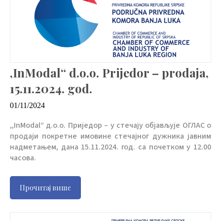
,InModal“ d.o.o. Prijedor – prodaja,
15.11.2024. god.
01/11/2024
,,InModal“ д.о.о. Приједор – у стечају објављује ОГЛАС о
продаји покретне имовине стечајног дужника јавним
надметањем, дана 15.11.2024. год. са почетком у 12.00
часова.
Прочитај више