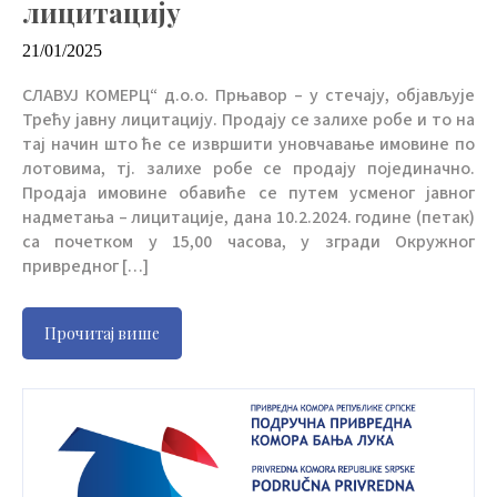
лицитацију
21/01/2025
СЛАВУЈ КОМЕРЦ“ д.о.о. Прњавор – у стечају, објављује
Трећу јавну лицитацију. Продају се залихе робе и то на
тај начин што ће се извршити уновчавање имовине по
лотовима, тј. залихе робе се продају појединачно.
Продаја имовине обавиће се путем усменог јавног
надметања – лицитације, дана 10.2.2024. године (петак)
са почетком у 15,00 часова, у згради Окружног
привредног […]
Прочитај више