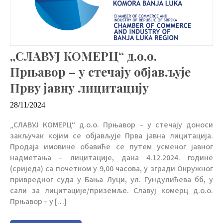
„СЛАВУЈ КОМЕРЦ“ д.о.о.
Прњавор – у стечају објављује
Прву јавну лицитацију
28/11/2024
„СЛАВУЈ КОМЕРЦ“ д.о.о. Прњавор – у стечају доноси
закључак којим се објављује Прва јавна лицитација.
Продаја имовине обавиће се путем усменог јавног
надметања – лицитације, дана 4.12.2024. године
(сриједа) са почетком у 9,00 часова, у згради Окружног
привредног суда у Бања Луци, ул. Гундулићева бб, у
сали за лицитације/приземље. Славуј комерц д.о.о.
Прњавор – у […]