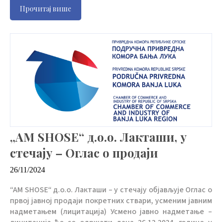
Прочитај више
„AM SHOSE“ д.о.о. Лакташи, у
стечају – Оглас о продаји
26/11/2024
“AM SHOSE“ д.о.о. Лакташи – у стечају објављује Оглас о
првој јавној продаји покретних ствари, усменим јавним
надметањем (лицитација) Усмено јавно надметање –