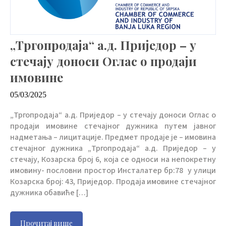
„Тргопродаја“ а.д. Приједор – у
стечају доноси Оглас о продаји
имовине
05/03/2025
„Тргопродаја“ а.д. Приједор – у стечају доноси Оглас о
продаји имовине стечајног дужника путем јавног
надметања – лицитације. Предмет продаје је – имовина
стечајног дужника „Тргопродаја“ а.д. Приједор – у
стечају, Козарска број 6, која се односи на непокретну
имовину- пословни простор Инсталатер бр:78 у улици
Козарска број: 43, Приједор. Продаја имовине стечајног
дужника обавиће […]
Прочитај више