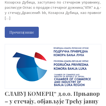
Козарска Дубица, заступано по стечајном управнику,
расписује Оглас о продаји стечајног дужника,“ХПК“ а.д.-
у стечају,Драксенић bb, Козарска Дубица, као правног
[…]
Прочитај више
СЛАВУЈ КОМЕРЦ“ д.о.о. Прњавор
– у стечају, објављује Трећу јавну