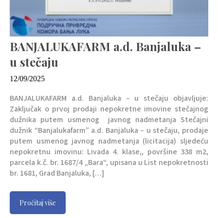
BANJALUKAFARM a.d. Banjaluka –
u stečaju
12/09/2025
BANJALUKAFARM a.d. Banjaluka – u stečaju objavljuje:
Zaključak o prvoj prodaji nepokretne imovine stečajnog
dužnika putem usmenog javnog nadmetanja Stečajni
dužnik “Banjalukafarm” a.d. Banjaluka – u stečaju, prodaje
putem usmenog javnog nadmetanja (licitacija) sljedeću
nepokretnu imovinu: Livada 4. klase,, površine 338 m2,
parcela k.č. br. 1687/4 „Bara“, upisana u List nepokretnosti
br. 1681, Grad Banjaluka, […]
Pročitaj više