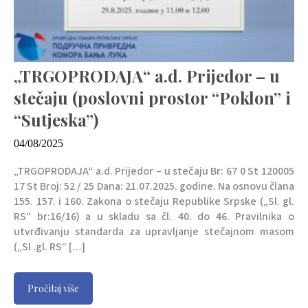
„TRGOPRODAJA“ a.d. Prijedor – u
stečaju (poslovni prostor “Poklon” i
“Sutjeska”)
04/08/2025
„TRGOPRODAJA“ a.d. Prijedor – u stečaju Br: 67 0 St 120005
17 St Broj: 52 / 25 Dana: 21.07.2025. godine. Na osnovu člana
155. 157. i 160. Zakona o stečaju Republike Srpske („Sl. gl.
RS“ br:16/16) a u skladu sa čl. 40. do 46. Pravilnika o
utvrđivanju standarda za upravljanje stečajnom masom
(„Sl .gl. RS“ […]
Pročitaj više