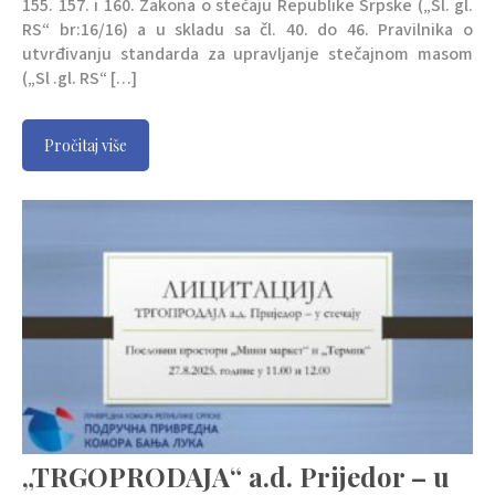
155. 157. i 160. Zakona o stečaju Republike Srpske („Sl. gl.
RS“ br:16/16) a u skladu sa čl. 40. do 46. Pravilnika o
utvrđivanju standarda za upravljanje stečajnom masom
(„Sl .gl. RS“ […]
Pročitaj više
„TRGOPRODAJA“ a.d. Prijedor – u