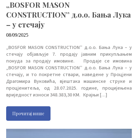
„BOSFOR MASON
CONSTRUCTION’’ д.о.о. Бања Лука
– у стечају
08/09/2025
„BOSFOR MASON CONSTRUCTION’’ д.о.о. Бања Лука – у
стечају објављује 7. продају јавним прикупљањем
понуда за продају имовине. Продаје се имовина
„BOSFOR MASON CONSTRUCTION’’ д.о.о. Бања Лука – у
стечају, и то покретне ствари, наведене у Процјени
Драгомира Вуковића, вјештака машинске струке и
процјенитеља, од 28.07.2025. године, процијењена
вриједност износи 348.383,30 КМ. Крајњи […]
Прочитај више