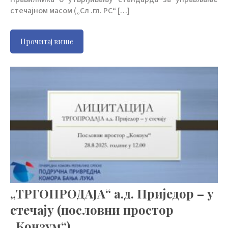
стечајном масом („Сл .гл. РС“ […]
Прочитај више
„ТРГОПРОДАЈА“ а.д. Приједор – у
стечају (пословни простор
„Конзум“)