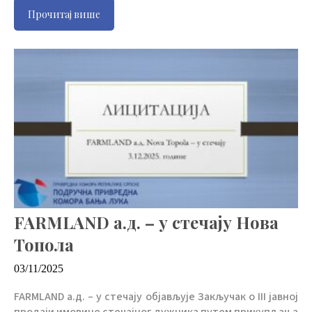
Прочитај више
FARMLAND а.д. – у стечају Нова
Топола
03/11/2025
FARMLAND а.д. – у стечају објављује Закључак о III јавној