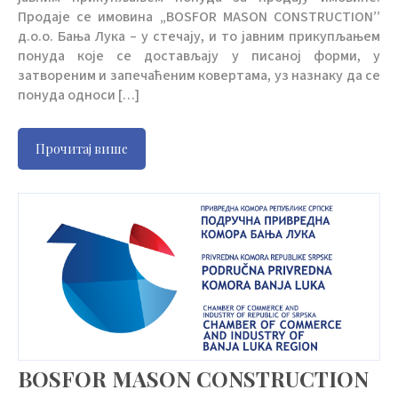
Продаје се имовина „BOSFOR MASON CONSTRUCTION’’
д.о.о. Бања Лука – у стечају, и то јавним прикупљањем
понуда које се достављају у писаној форми, у
затвореним и запечаћеним ковертама, уз назнаку да се
понуда односи […]
Прочитај више
BOSFOR MASON CONSTRUCTION