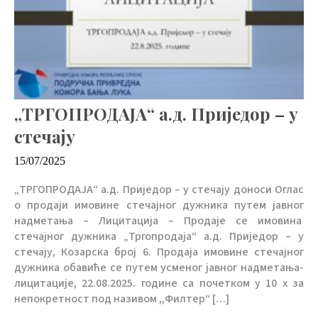
„ТРГОПРОДАЈА“ а.д. Приједор – у
стечају
15/07/2025
„ТРГОПРОДАЈА“ а.д. Приједор – у стечају доноси Оглас
о продаји имовине стечајног дужника путем јавног
надметања – Лицитација – Продаје се имовина
стечајног дужника „Тргопродаја“ а.д. Приједор – у
стечају, Козарска број 6. Продаја имовине стечајног
дужника обавиће се путем усменог јавног надметања-
лицитације, 22.08.2025. године са почетком у 10 х за
непокретност под називом ,,Филтер“ […]