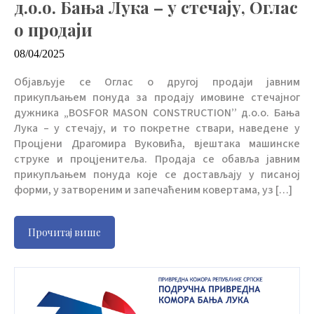
д.о.о. Бања Лука – у стечају, Оглас
о продаји
08/04/2025
Објављује се Оглас о другој продаји јавним
прикупљањем понуда за продају имовине стечајног
дужника „BOSFOR MASON CONSTRUCTION’’ д.о.о. Бања
Лука – у стечају, и то покретне ствари, наведене у
Процјени Драгомира Вуковића, вјештака машинске
струке и процјенитеља. Продаја се обавља јавним
прикупљањем понуда које се достављају у писаној
форми, у затвореним и запечаћеним ковертама, уз […]
Прочитај више