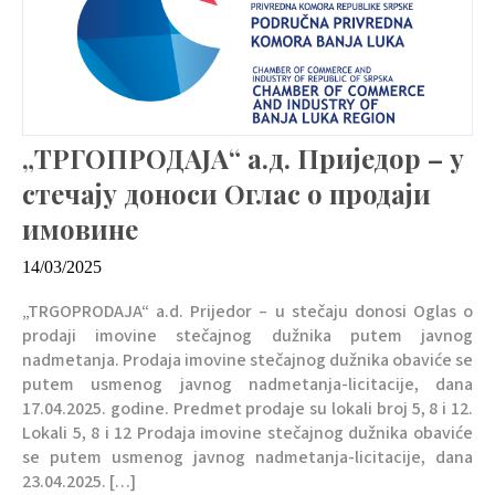
„ТРГОПРОДАЈА“ а.д. Приједор – у
стечају доноси Оглас о продаји
имовине
14/03/2025
„TRGOPRODAJA“ a.d. Prijedor – u stečaju donosi Oglas o
prodaji imovine stečajnog dužnika putem javnog
nadmetanja. Prodaja imovine stečajnog dužnika obaviće se
putem usmenog javnog nadmetanja-licitacije, dana
17.04.2025. godine. Predmet prodaje su lokali broj 5, 8 i 12.
Lokali 5, 8 i 12 Prodaja imovine stečajnog dužnika obaviće
se putem usmenog javnog nadmetanja-licitacije, dana
23.04.2025. […]