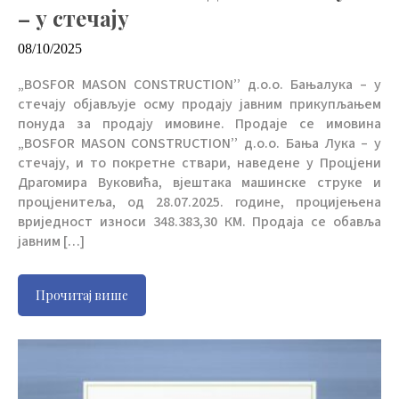
– у стечају
08/10/2025
„BOSFOR MASON CONSTRUCTION’’ д.о.о. Бањалука – у
стечају објављује осму продају јавним прикупљањем
понуда за продају имовине. Продаје се имовина
„BOSFOR MASON CONSTRUCTION’’ д.о.о. Бања Лука – у
стечају, и то покретне ствари, наведене у Процјени
Драгомира Вуковића, вјештака машинске струке и
процјенитеља, од 28.07.2025. године, процијењена
вриједност износи 348.383,30 КМ. Продаја се обавља
јавним […]
Прочитај више