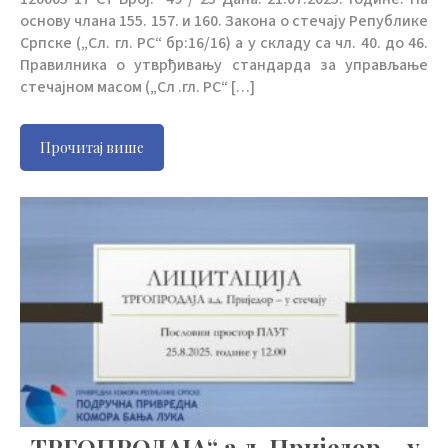
основу члана 155. 157. и 160. Закона о стечају Републике
Српске („Сл. гл. РС“ бр:16/16) а у складу са чл. 40. до 46.
Правилника о утврђивању стандарда за управљање
стечајном масом („Сл .гл. РС“ […]
Прочитај више
„ТРГОПРОДАЈА“ а.д. Приједор – у