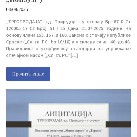
04/08/2025
„ТРГОПРОДАЈА“ а.д. Приједор – у стечају Бр: 67 0 Ст
120005 17 Ст Број: 51 / 25 Дана: 21.07.2025. године. На
основу члана 155. 157. и 160. Закона о стечају Републике
Српске („Сл. гл. РС“ бр:16/16) а у складу са чл. 40. до 46.
Правилника о утврђивању стандарда за управљање
стечајном масом („Сл .гл. РС“ […]
Прочитај више