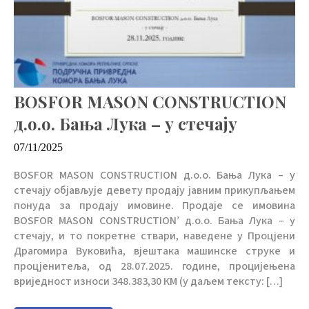
BOSFOR MASON CONSTRUCTION
д.о.о. Бања Лука – у стечају
07/11/2025
BOSFOR MASON CONSTRUCTION д.о.о. Бања Лука – у
стечају објављује девету продају јавним прикупљањем
понуда за продају имовине. Продаје се имовина
BOSFOR MASON CONSTRUCTION’ д.о.о. Бања Лука – у
стечају, и то покретне ствари, наведене у Процјени
Драгомира Вуковића, вјештака машинске струке и
процјенитеља, од 28.07.2025. године, процијењена
вриједност износи 348.383,30 КМ (у даљем тексту: […]