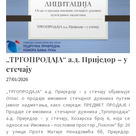
„ТРГОПРОДАЈА“ а.д. Приједор – у
стечају
27/01/2026
„ТРГОПРОДАЈА“ а.д. Приједор – у стечају објављује
Оглас о продаји имовине стечајног дужника путем
јавног надметања, како слиједи: ПРЕДМЕТ ПРОДАЈЕ I
Продаје се имовина стечајног дужника „Тргопродаја“
а.д. Приједор – у стечају, Козарска број 6, која се
односи на: Имовина – пословни простор „Поклон“ бр: 20
у улици Проте Матије Ненадовића бб, Приједор.