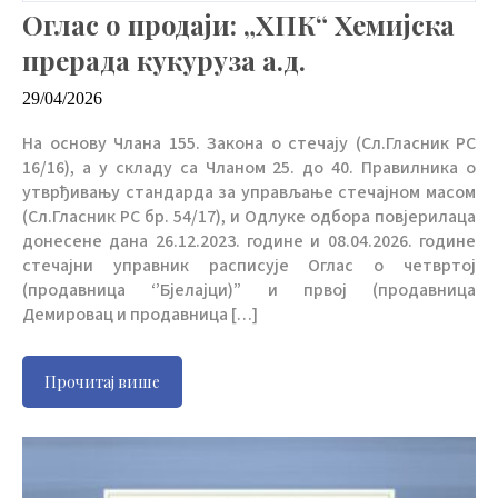
Оглас о продаји: „ХПК“ Хемијска
прерада кукуруза а.д.
29/04/2026
На основу Члана 155. Закона о стечају (Сл.Гласник РС
16/16), а у складу са Чланом 25. до 40. Правилника о
утврђивању стандарда за управљање стечајном масом
(Сл.Гласник РС бр. 54/17), и Одлуке одбора повјерилаца
донесене дана 26.12.2023. године и 08.04.2026. године
стечајни управник расписује Оглас о четвртој
(продавница ‘’Бјелајци)” и првој (продавница
Демировац и продавница […]
Прочитај више