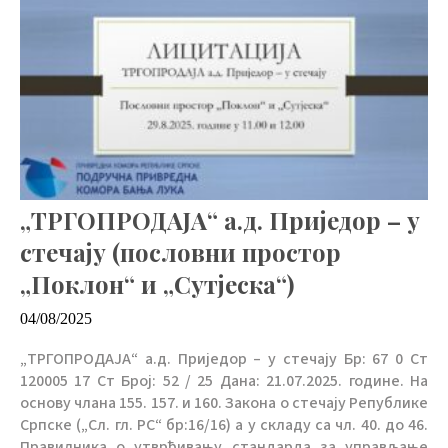
„ТРГОПРОДАЈА“ а.д. Приједор – у
стечају (пословни простор
„Поклон“ и „Сутјеска“)
04/08/2025
„ТРГОПРОДАЈА“ а.д. Приједор – у стечају Бр: 67 0 Ст
120005 17 Ст Број: 52 / 25 Дана: 21.07.2025. године. На
основу члана 155. 157. и 160. Закона о стечају Републике
Српске („Сл. гл. РС“ бр:16/16) а у складу са чл. 40. до 46.
Правилника о утврђивању стандарда за управљање