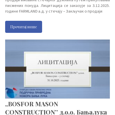
продаји имовине стечајног дужника путем прикупљања
писмених понуда. Лицитација се заказује за 3.12.2025.
године FARMLAND а.д. у стечају – Закључак о продаји
Прочитај више
„BOSFOR MASON
CONSTRUCTION’’ д.о.о. Бањалука