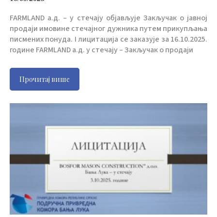
FARMLAND а.д. – у стечају објављује Закључак о јавној
продаји имовине стечајног дужника путем прикупљања
писмених понуда. I лицитација се заказује за 16.10.2025.
године FARMLAND а.д. у стечају – Закључак о продаји
Прочитај више