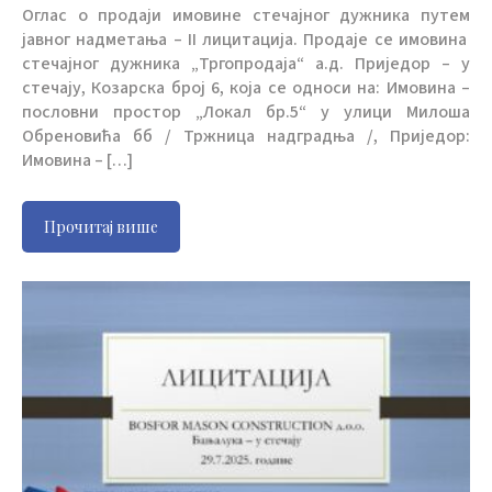
Оглас о продаји имовине стечајног дужника путем
јавног надметања – II лицитација. Продаје се имовина
стечајног дужника „Тргопродаја“ а.д. Приједор – у
стечају, Козарска број 6, која се односи на: Имовина –
пословни простор „Локал бр.5“ у улици Милоша
Обреновића бб / Тржница надградња /, Приједор:
Имовина – […]
Прочитај више