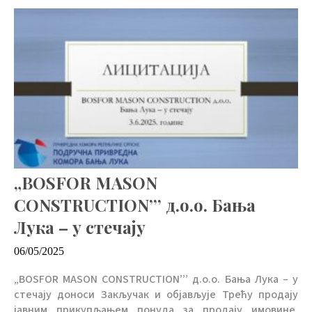
„BOSFOR MASON
CONSTRUCTION’’’ д.о.о. Бања
Лука – у стечају
06/05/2025
„BOSFOR MASON CONSTRUCTION’’’ д.о.о. Бања Лука – у
стечају доноси Закључак и објављује Трећу продају
јавним прикупљањем понуда за продају имовине.