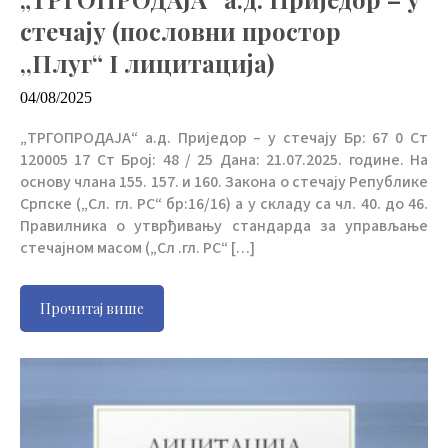
стечају (пословни простор
,,Плуг“ I лицитација)
04/08/2025
„ТРГОПРОДАЈА“ а.д. Приједор – у стечају Бр: 67 0 Ст
120005 17 Ст Број: 48 / 25 Дана: 21.07.2025. године. На
основу члана 155. 157. и 160. Закона о стечају Републике
Српске („Сл. гл. РС“ бр:16/16) а у складу са чл. 40. до 46.
Правилника о утврђивању стандарда за управљање
стечајном масом („Сл .гл. РС“ […]
Прочитај више