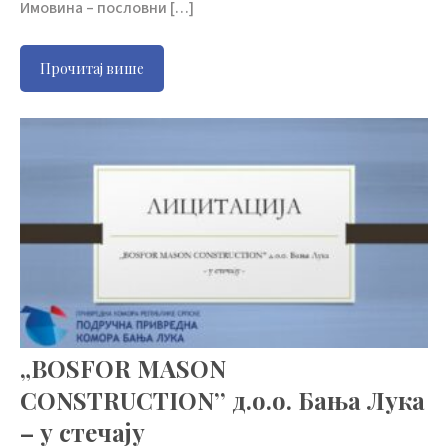
Имовина – пословни […]
Прочитај више
„BOSFOR MASON
CONSTRUCTION’’ д.о.о. Бања Лука
– у стечају