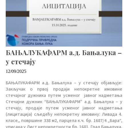
БАЊАЛУКАФАРМ a.д. Бањалука –
у стечају
12/09/2025
БАЊАЛУКАФАРМ a.д. Бањалука – у стечају објављује:
Закључак о првој продаји непокретне имовине
стечајног дужника путем усменог јавног надметања
Стечајни дужник “БАЊАЛУКАФАРМ” а.д. Бањалука – у
стечају, продаје путем усменог јавног надметања
(лицитација) сљедећу непокретну имовину: Ливада 4.
класе,, површине 338 м2, парцела к.ч. бр. 1687/4 „Бара“,
уписана у Лист непокретности бр. 1681, Град Бањалука,