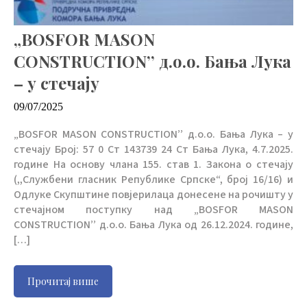
„BOSFOR MASON
CONSTRUCTION’’ д.о.о. Бања Лука
– у стечају
09/07/2025
„BOSFOR MASON CONSTRUCTION’’ д.о.о. Бања Лука – у
стечају Број: 57 0 Ст 143739 24 Ст Бања Лука, 4.7.2025.
године На основу члана 155. став 1. Закона о стечају
(,,Службени гласник Републике Српске“, број 16/16) и
Одлуке Скупштине повјерилаца донесене на рочишту у
стечајном поступку над „BOSFOR MASON
CONSTRUCTION’’ д.о.о. Бања Лука од 26.12.2024. године,
[…]
Прочитај више