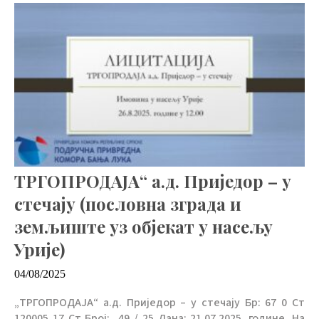
ТРГОПРОДАЈА“ а.д. Приједор – у
стечају (пословна зграда и
земљиште уз објекат у насељу
Урије)
04/08/2025
„ТРГОПРОДАЈА“ а.д. Приједор – у стечају Бр: 67 0 Ст
120005 17 Ст Број: 49 / 25 Дана: 21.07.2025. године. На