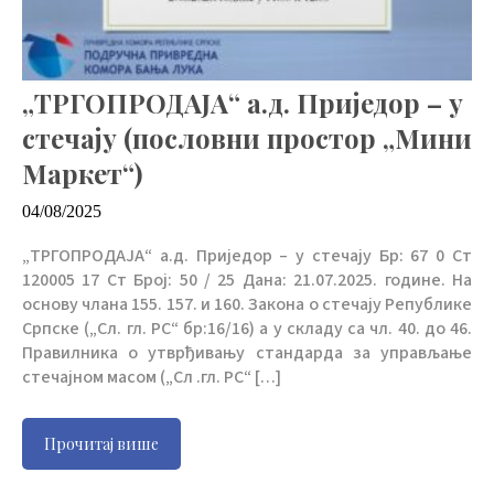
„ТРГОПРОДАЈА“ а.д. Приједор – у
стечају (пословни простор „Мини
Маркет“)
04/08/2025
„ТРГОПРОДАЈА“ а.д. Приједор – у стечају Бр: 67 0 Ст
120005 17 Ст Број: 50 / 25 Дана: 21.07.2025. године. На
основу члана 155. 157. и 160. Закона о стечају Републике
Српске („Сл. гл. РС“ бр:16/16) а у складу са чл. 40. до 46.
Правилника о утврђивању стандарда за управљање
стечајном масом („Сл .гл. РС“ […]
Прочитај више