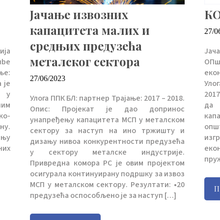
Јачање извозних
К
капацитета малих и
27/0
средњих предузећа
ија
Јач
металског сектора
ube
ОП
ње:
еко
27/06/2023
 је
Уло
а у
2017
Улога ППК БЛ: партнер Трајање: 2017 – 2018.
ним
да 
Опис: Пројекат је дао допринос
ко-
кап
унапређењу капацитета МСП у металском
ну.
опш
сектору за наступ на ино тржишту и
ењу
изг
дизању нивоа конкурентности предузећа
них
еко
у сектору металске индустрије.
пру
Привредна комора РС је овим пројектом
осигурала континуирану подршку за извоз
МСП у металском сектору. Резултати: •20
П
предузећа оспособљено је за наступ […]