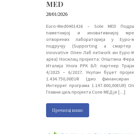
MED
28/01/2026
Euro-Med0401426 – Sole MED Подр
паметнијој и иновативнијој мр
отворених лабораторија у Еуро-
подручју (Supporting а смарте
innovative Опен Лаб network ин Еуро-
ареа) Носилац пројекта: Општина Фера
Италија Улога PPK БЛ: партнер Траја
4/2025 – 6/2027. Укупан буџет пројек
1.434.750,00EUR (дио финансиран
Интеррег програма 1.147.800,00EUR) Оп
Главни циљ пројекта Соле МЕД је […]
Прочитај више