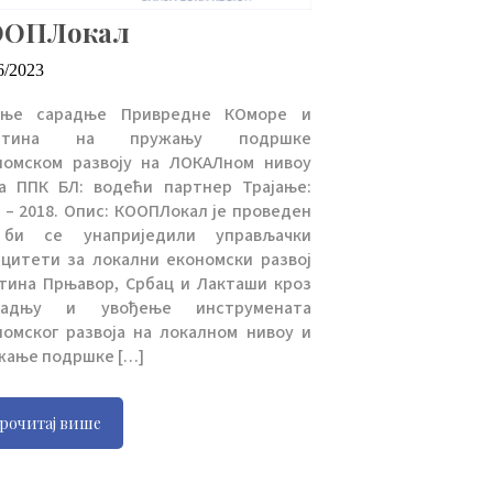
ООПЛокал
6/2023
ање сарадње Привредне КОморе и
штина на пружању подршке
номском развоју на ЛОКАЛном нивоу
га ППК БЛ: водећи партнер Трајање:
 – 2018. Опис: КООПЛокал је проведен
би се унаприједили управљачки
ацитети за локални економски развој
тина Прњавор, Србац и Лакташи кроз
радњу и увођење инструмената
номског развоја на локалном нивоу и
жање подршке […]
рочитај више