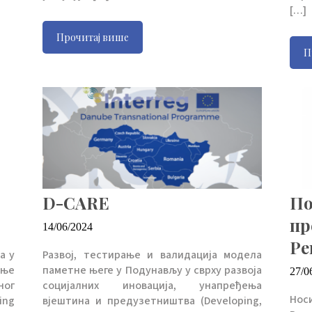
[…]
Прочитај више
П
D-CARE
По
пр
14/06/2024
Ре
а у
Развој, тестирање и валидација модела
ање
паметне његе у Подунављу у сврху развоја
27/0
ог
социјалних иновација, унапређења
Нос
ing
вјештина и предузетништва (Developing,