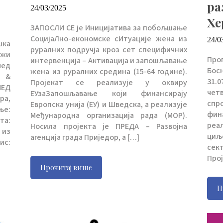
ра
24/03/2025
Хе
ЗАПОСЛИ СЕ је Иницијатива за побољшање
СоцијаЛно-економске сИтуације жена из
24/0
шка
руралних подручја кроз сет специфичних
ежи
Про
интервенција – Активација и запошљавање
мед
Бос
жена из руралних средина (15-64 године).
р &
31.
Пројекат се реализује у оквиру
МЕД
чет
ЕУзаЗапошљавање који финансирају
ра,
спр
Европска унија (ЕУ) и Шведска, а реализује
ње:
фин
Међународна организација рада (МОР).
та:
реал
Носила пројекта је ПРЕДА – Развојна
 из
циљ
агенција града Приједор, а […]
ис:
сект
Прој
Прочитај више
П