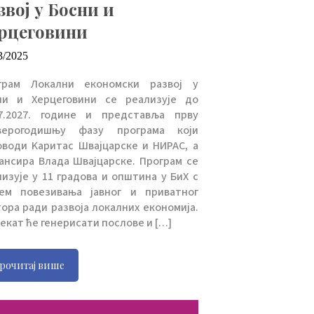
звој у Босни и
рцеговини
3/2025
грам Локални економски развој у
ни и Херцеговини се реализује до
07.2027. године и представља прву
верогодишњу фазу програма који
оводи Kаритас Швajцарске и НИРАС, а
ансира Влада Швajцарске. Програм се
изује у 11 градова и општина у БиХ с
ем повезивања јавног и приватног
ора ради развоја локалних економија.
екат ће генерисати послове и […]
рочитај више