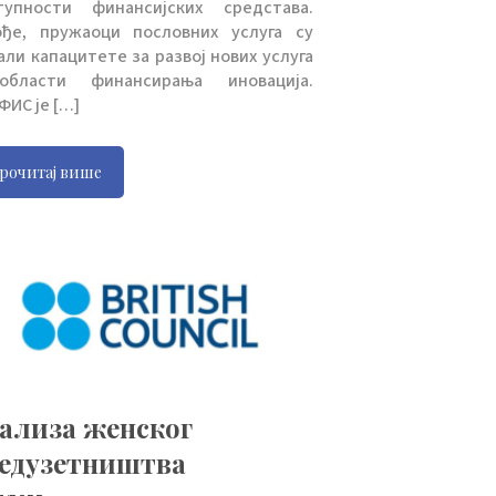
тупности финансијских средстава.
ође, пружаоци пословних услуга су
али капацитете за развој нових услуга
бласти финансирања иновација.
ИС је […]
рочитај више
ализа женског
едузетништва