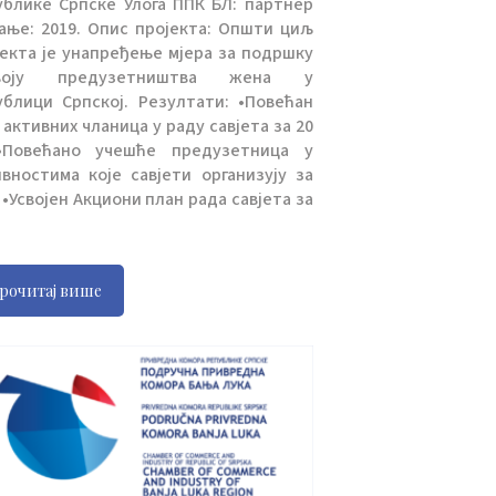
ублике Српске Улога ППК БЛ: партнер
јање: 2019. Опис пројекта: Општи циљ
јекта је унапређење мјера за подршку
звоју предузетништва жена у
ублици Српској. Резултати: •Повећан
 активних чланица у раду савјета за 20
Повећано учешће предузетница у
ивностима које савјети организују за
•Усвојен Акциони план рада савјета за
рочитај више