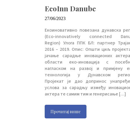
EcoInn Danube
27/06/2023
Екоиновативно повезана дунавска рег
(Eco-innovatively connected Dan
Region) Улога ППК БЛ: партнер Траја
2016 – 2019. Опис: Општи циљ пројекта
јачање сарадње иновационих актер
области еко-иновација с посеб
нагласком на развој и примјену е
технологија у Дунавском регио
Пројекат је дао допринос унапређ
услова за сарадњу између иновацио
актера те самим тим и генерисање […]
Прочитај више