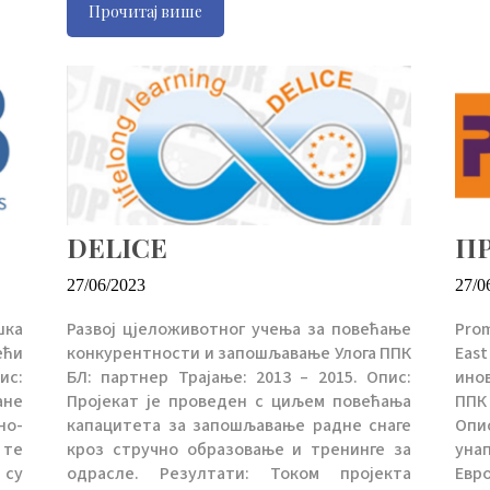
Прочитај више
DELICE
П
27/06/2023
27/0
шка
Развој цјеложивотног учења за повећање
Prom
ећи
конкурентности и запошљавање Улога ППК
Eas
ис:
БЛ: партнер Трајање: 2013 – 2015. Опис:
ино
ане
Пројекат је проведен с циљем повећања
ППК
но-
капацитета за запошљавање радне снаге
Оп
 те
кроз стручно образовање и тренинге за
уна
 су
одрасле. Резултати: Током пројекта
Евр