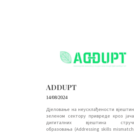
ADDUPT
14/08/2024
Д‌јеловање на неусклађености вјештин
зеленом сектору привреде кроз јач
дигиталних вјештина стручн
образовања (Addressing skills mismatch