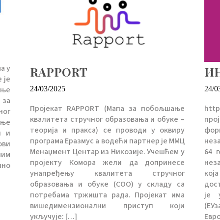
а у
RAPPORT
И
 је
24/03/2025
24/0
ање
 за
Пројекат RAPPORT (Мапа за побољшање
htt
ног
квалитета стручног образовања и обуке –
про
ање
теорија и пракса) се проводи у оквиру
фор
и и
програма Еразмус а водећи партнер је ММЦ
нез
ови
Менаџмент Центар из Никозије. Учешћем у
64 
ним
пројекту Комора жели да допринесе
нез
лно
унапређењу квалитета стручног
која
]
образовања и обуке (СОО) у складу са
дос
потребама тржишта рада. Пројекат има
је 
вишедимензионални приступ који
(ЕУ
укључује: […]
Евро