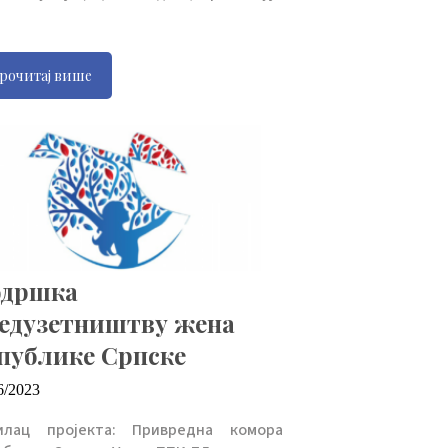
рочитај више
дршка
едузетништву жена
публике Српске
6/2023
илац пројекта: Привредна комора