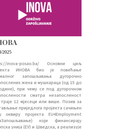
НОВА
3/2025
ps://inova-posao.ba/ Основни циљ
јекта ИНОВА био је повећање
малног запошљавања дугорочно
апослених жена и мушкараца (од 15 до
године), при чему се под дугорочном
апослености сматра незапосленост
 траје 12 мјесеци или више. Позив за
тављање приједлога пројекта сачињен
у оквиру пројекта EU4Employment
заЗапошљавање) који финансирају
пска унија (ЕУ) и Шведска, а реализује