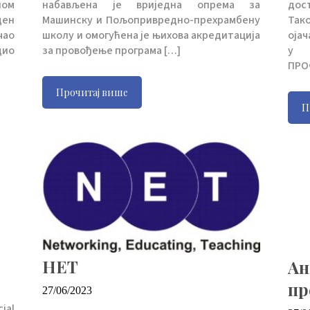
ном
набављена је вриједна опрема за
дос
ден
Машинску и Пољопривредно-прехрамбену
Так
чао
школу и омогућена је њихова акредитација
ојач
дио
за провођење програма […]
у о
ПРОФ
Прочитај више
П
НЕТ
Ан
пр
27/06/2023
ial