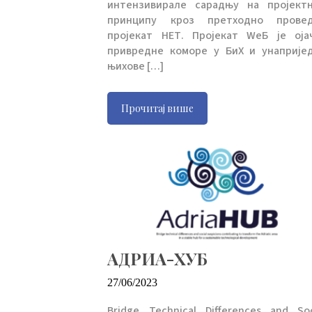
интензивирале сарадњу на пројект
принципу кроз претходно прове
пројекат НЕТ. Пројекат WеБ је оја
привредне коморе у БиХ и унаприје
њихове […]
Прочитај више
АДРИА-ХУБ
27/06/2023
Bridge Technical Differences and Soc