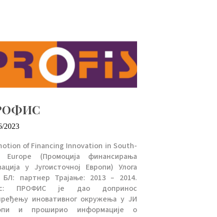
РОФИС
6/2023
otion of Financing Innovation in South-
t Europe (Промоција финансирања
вација у Југоисточној Европи) Улога
 БЛ: партнер Трајање: 2013 – 2014.
ис: ПРОФИС је дао допринос
пређењу иновативног окружења у ЈИ
опи и проширио информације о