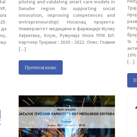
Реп
tal
piloting and validating smart care models in
Тра
УР,
Danube region for supporting social
про
ога
innovation, improving competences and
ра
25.
entrepreneurship) Носилац пројекта:
Реп
 да
Универзитет медицине и фармације Иулиу
број
ку,
Хаţиегану, Клуж, Румунија Улога ППК БЛ:
% •
њу
партнер Трајање:: 2020 – 2022. Опис: Главни
акт
[…]
10% 
[…]
Прочитај више
П