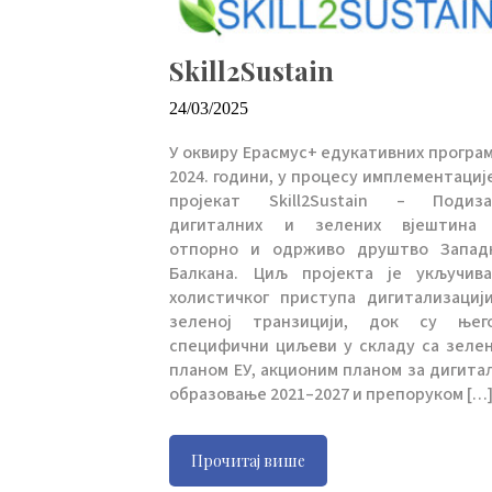
Skill2Sustain
24/03/2025
У оквиру Ерасмус+ едукативних програм
2024. години, у процесу имплементације
пројекат Skill2Sustain – Подиз
дигиталних и зелених вјештина
отпорно и одрживо друштво Запад
Балкана. Циљ пројекта је укључив
холистичког приступа дигитализациј
зеленој транзицији, док су њег
специфични циљеви у складу са зеле
планом ЕУ, акционим планом за дигита
образовање 2021–2027 и препоруком […
Прочитај више