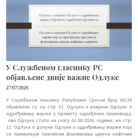
У Службеном гласнику РС
објављене двије важне Одлуке
27/07/2026
У Службеном гласнику Републике Српске број 69/26
објављене су: на стр. 11. Одлука о измјени Одлуке о
одређивању марже у промету одређених производа,
ова Одлука ступа на снагу 01.08.2026. године; на стр.
12. Одлука о допуни Одлуке о одређивању марже која
се примјењује приликом формирања цијена нафтних