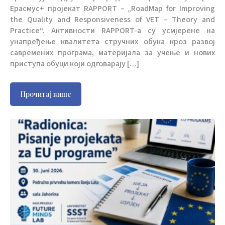
Ерасмус+ пројекат RAPPORT – „RoadMap for Improving
the Quality and Responsiveness of VET – Theory and
Practice“. Активности RAPPORT-a су усмјерене на
унапређење квалитета стручних обука кроз развој
савремених програма, материјала за учење и нових
приступа обуци који одговарају […]
Прочитај више