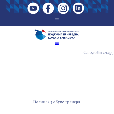
Сљедећи слајд
Позив за 3 обуке тренера