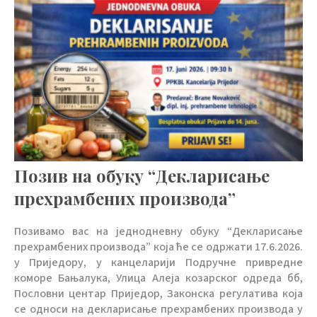
Позив на обуку “Декларисање
прехрамбених производа”
Позивамо вас на једнодневну обуку “Декларисање
прехрамбених производа” која ће се одржати 17.6.2026.
у Приједору, у канцеларији Подручне привредне
коморе Бањалука, Улица Алеја козарског одреда бб,
Пословни центар Приједор, Законска регулатива која
се односи на декларисање прехрамбених производа у