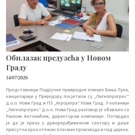
Обилазак предузећа у Новом
Граду
14/07/2026
Представници Подручне привредне коморе Бања Лука,
канцеларије у Приједору посјетили су „Лигнопрогрес“
д.о.о. Нови Град и ПЗ „Агројапра“ Нови Град. У копанији
„Лигнопрогрес“ д.о.о. Нови Град разговор је обављен са
Ранком Антонићем, директором компаније. Потврдио
је да је криза у дрворерађивачком сектору и даље
присутна кроз отежан пласман производа и пад цијена.