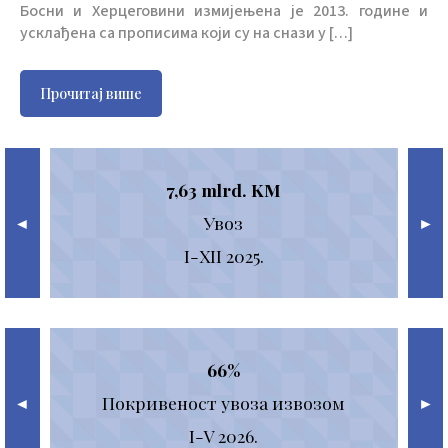
Босни и Херцеговини измијењена је 2013. године и
усклађена са прописима који су на снази у […]
Прочитај више
7,63 mlrd. KM
Увоз
◄
►
п
I-XII 2025.
66%
2
м
Покривеност увоза извозом
◄
►
I-V 2026.