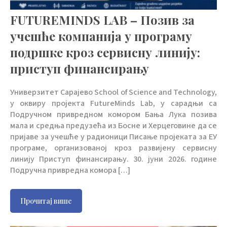
FUTUREMINDS LAB – Позив за
учешће компанија у програму
подршке кроз сервисну линију:
приступ финансирању
Универзитет Сарајево School of Science and Technology,
у оквиру пројекта FutureMinds Lab, у сарадњи са
Подручном привредном комором Бања Лука позива
мала и средња предузећа из Босне и Херцеговине да се
пријаве за учешће у радионици Писање пројеката за ЕУ
програме, организованој кроз развијену сервисну
линију Приступ финансирању. 30. jуни 2026. године
Подручна привредна комора […]
Прочитај више