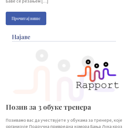
Баве се резањем […]
Прочитај више
Најаве
Позив за 3 обуке тренера
Позивамо вас да учествујете у обукама за тренере, које
организује Подручна привредна комора Бања Лука кроз