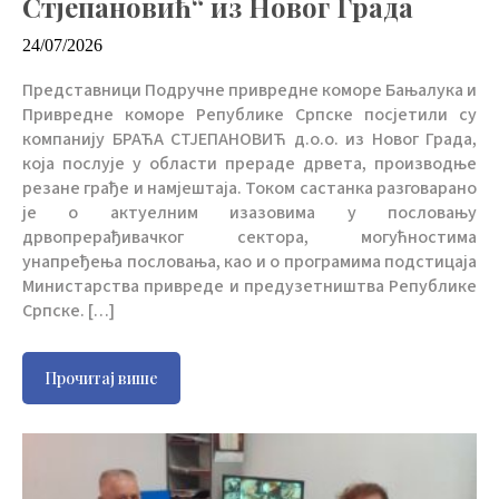
Стјепановић“ из Новог Града
24/07/2026
Представници Подручне привредне коморе Бањалука и
Привредне коморе Републике Српске посјетили су
компанију БРАЋА СТЈЕПАНОВИЋ д.о.о. из Новог Града,
која послује у области прераде дрвета, производње
резане грађе и намјештаја. Током састанка разговарано
је о актуелним изазовима у пословању
дрвопрерађивачког сектора, могућностима
унапређења пословања, као и о програмима подстицаја
Министарства привреде и предузетништва Републике
Српске. […]
Прочитај више