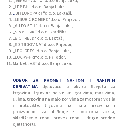
„MIPEX – AUTO“d.o.o.Banja Luka,
„LPP BH“ d.o.o. Banja Luka,
„
BH EUROPART“d.o.o. Laktaši,
„LEBURIĆ KOMERC“d.o.o. Prnjavor,
„AUTO STIL“ d.o.o. Banja Luka,
„SIMPO SIK“ d.o.o. Gradiška,
„BIOTREJD“ d.o.o. Laktaši,
„RD TRGOVINA“ d.o.o. Prijedor,
„LEO-GRES“d.o.o. Banja Luka,
„LUCKY-PRI“d.o.o. Prijedor,
Market „AS“ d.o.o. Banja Luka.
ODBOR ZA PROMET NAFTOM I NAFTNIM
DERIVATIMA
djelovaće u okviru Savjeta za
trgovinu
:
trgovina na veliko, gorivima, mazivima,
uljima, trgovinu na malo gorivima za motorna vozila
i motocikle, trgovinu na malo mazivima i
proizvodima za hlađenje za motorna vozila,
skladištenje robe, prevoz robe i druge srodne
djelatnosti.