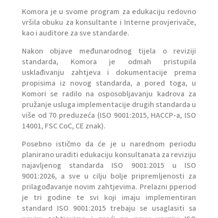
Komora je u svome program za edukaciju redovno
vršila obuku za konsultante i Interne provjerivače,
kao i auditore za sve standarde.
Nakon objave međunarodnog tijela o reviziji
standarda, Komora je odmah pristupila
usklađivanju zahtjeva i dokumentacije prema
propisima iz novog standarda, a pored toga, u
Komori se radilo na osposobljavanju kadrova za
pružanje usluga implementacije drugih standarda u
više od 70 preduzeća (ISO 9001:2015, HACCP-a, ISO
14001, FSC CoC, CE znak).
Posebno ističmo da će je u narednom periodu
planirano uraditi edukaciju konsultanata za reviziju
najavljenog standarda ISO 9001:2015 u ISO
9001:2026, a sve u cilju bolje pripremljenosti za
prilagođavanje novim zahtjevima. Prelazni pperiod
je tri godine te svi koji imaju implementiran
standard ISO 9001:2015 trebaju se usaglasiti sa