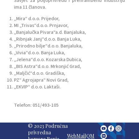
Savjet za poljoprivredu i prehrambenu industriju
ima 11 članova.
„Mira“ d.o.o. Prijedor,
MI „Trivas“d.o.o. Prnjavor,
„Banjalučka Pivara“a.d. Banjaluka,
„Ribnjak Janj“d.o.o. Banja Luka,
„Prirodno bilje“d.o.o. Banjaluka,
„Vivia“d.o.o. Banja Luka,
„Jelena“d.o.o. Kozarska Dubica,
„BIS Astra“d.o.o. Mrkonjić Grad,
„Maljčić“d.o.o. Gradiška,
PZ“ Agrojapra“ Novi Grad,
„EKVIP“ d.o.o. Laktaši.
Telefon: 051/493-105
© 2023 Područna
privredna
WebMail
QM
komora Banja