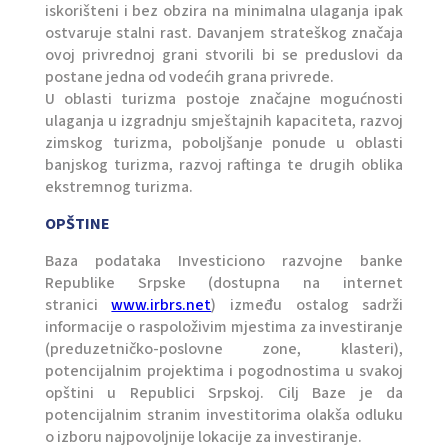
iskorišteni i bez obzira na minimalna ulaganja ipak
ostvaruje stalni rast. Davanjem strateškog značaja
ovoj privrednoj grani stvorili bi se preduslovi da
postane jedna od vodećih grana privrede.
U oblasti turizma postoje značajne mogućnosti
ulaganja u izgradnju smještajnih kapaciteta, razvoj
zimskog turizma, poboljšanje ponude u oblasti
banjskog turizma, razvoj raftinga te drugih oblika
ekstremnog turizma.
OPŠTINE
Baza podataka Investiciono razvojne banke
Republike Srpske (dostupna na internet
stranici
www.irbrs.net
) između ostalog sadrži
informacije o raspoloživim mjestima za investiranje
(preduzetničko-poslovne zone, klasteri),
potencijalnim projektima i pogodnostima u svakoj
opštini u Republici Srpskoj. Cilj Baze je da
potencijalnim stranim investitorima olakša odluku
o izboru najpovoljnije lokacije za investiranje.