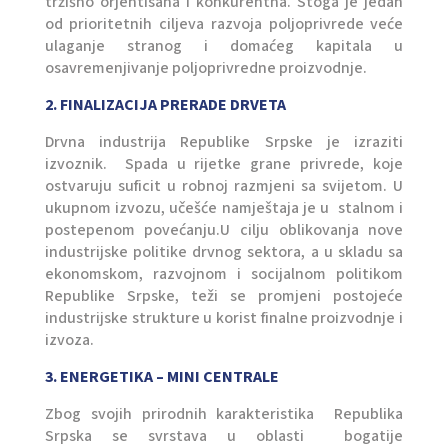
tržišno orjentisana i konkurentna. Stoga je jedan
od prioritetnih ciljeva razvoja poljoprivrede veće
ulaganje stranog i domaćeg kapitala u
osavremenjivanje poljoprivredne proizvodnje.
2. FINALIZACIJA PRERADE DRVETA
Drvna industrija Republike Srpske je izraziti
izvoznik. Spada u rijetke grane privrede, koje
ostvaruju suficit u robnoj razmjeni sa svijetom. U
ukupnom izvozu, učešće namještaja je u stalnom i
postepenom povećanju.U cilju oblikovanja nove
industrijske politike drvnog sektora, a u skladu sa
ekonomskom, razvojnom i socijalnom politikom
Republike Srpske, teži se promjeni postojeće
industrijske strukture u korist finalne proizvodnje i
izvoza.
3. ENERGETIKA – MINI CENTRALE
Zbog svojih prirodnih karakteristika Republika
Srpska se svrstava u oblasti bogatije