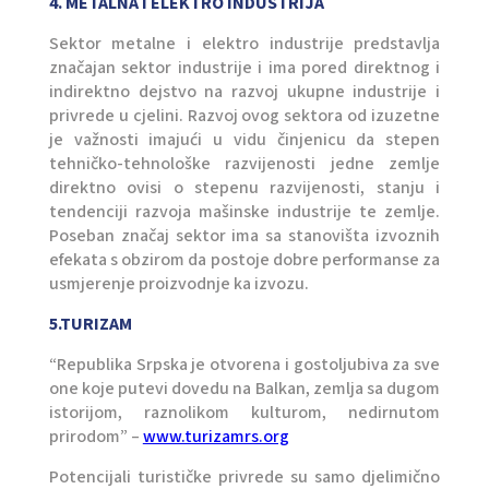
4. METALNA I ELEKTRO INDUSTRIJA
Sektor metalne i elektro industrije predstavlja
značajan sektor industrije i ima pored direktnog i
indirektno dejstvo na razvoj ukupne industrije i
privrede u cjelini. Razvoj ovog sektora od izuzetne
je važnosti imajući u vidu činjenicu da stepen
tehničko-tehnološke razvijenosti jedne zemlje
direktno ovisi o stepenu razvijenosti, stanju i
tendenciji razvoja mašinske industrije te zemlje.
Poseban značaj sektor ima sa stanovišta izvoznih
efekata s obzirom da postoje dobre performanse za
usmjerenje proizvodnje ka izvozu.
5.TURIZAM
“Republika Srpska je otvorena i gostoljubiva za sve
one koje putevi dovedu na Balkan, zemlja sa dugom
istorijom, raznolikom kulturom, nedirnutom
prirodom” –
www.turizamrs.org
Potencijali turističke privrede su samo djelimično