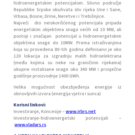
hidroenergetskim potencijalom. Slivno područje
Republike Srpske obuhvata sliv rijeka Une i Sane,
Vrbasa, Bosne, Drine, Neretve i i Trebišnjice.
Najveći dio neiskorišćenog potencijala pripada
energetskim objektima snaga većih od 10 MW, ali
postoji i značajan potencijal u hidroenergetskim
objektima snage do 10MW. Prema istraživanjima
koja su provedena 80-tih godina definisano je oko
120 lokacija za izgradnju malih hidroelektrana
(među kojima su neke na graničnim rijekama)
ukupne instalisane snage oko 340 MW i prosječne
godišnje proizvodnje 1400 GWh.
Velika mogućnost obezbjeđenja energije iz
obnovljivih izvora (energija vjetra i sunca)
Korisni linkovi:
Investiranje, Koncesije –
www.irbrs.net
Investiranje-hidroenergetski potencijali –
www.vladars.rs