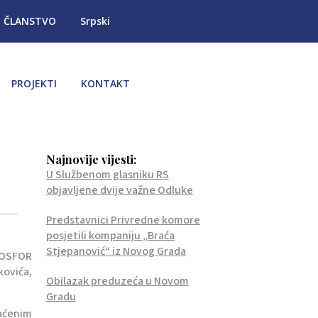
ČLANSTVO
Srpski
PROJEKTI
KONTAKT
Najnovije vijesti:
U Službenom glasniku RS
objavljene dvije važne Odluke
Predstavnici Privredne komore
posjetili kompaniju „Braća
Stjepanović“ iz Novog Grada
„BOSFOR
kovića,
Obilazak preduzeća u Novom
Gradu
čaćenim