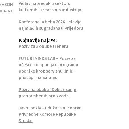
Vidljiv napredak u sektoru
 MASON
kulturnih i kreativnih industrija
UDA-NE
Konferencija beba 2026 – slavlje
najmlađih sugrađana u Prijedoru
Najnovije najave:
Poziv za 3 obuke trenera
FUTUREMINDS LAB – Poziv za
učešće kompanija u programu
podrške kroz servisnu liniju:
pristup finansiranju
Poziv na obuku “Deklarisanje
prehrambenih proizvoda”
Javni poziv – Edukativni centar
Privredne komore Republike
Srpske