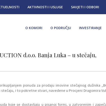
KTUELNOSTI
AKTIVNOSTI I USLUGE
SAVJETI I ODBORI
O KOMORI
O PODRUČJU
INVESTIRANJE
ON d.o.o. Banja Luka – u stečaju,
m prikupljanjem ponuda za prodaju imovine stečajnog dužnika 
stečaju, i to pokretne stvari, navedene u Procjeni Dragomira Vu
nuda koje se dostavljaju u pisanoj formi, u zatvorenim i zape