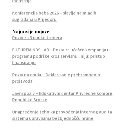
industrija
Konferencija beba 2026 – slavlje najmlađih
sugrađana u Prijedoru
Najnovije najave:
Poziv za 3 obuke trenera
FUTUREMINDS LAB – Poziv za učešće kompanija u
programu podrške kroz servisnu liniju: pristup
finansiranju
Poziv na obuku “Deklarisanje prehrambenih
proizvoda”
Javni poziv – Edukativni centar Privredne komore
Republike Srpske
Unapređenje tehnika provođenja internog audita
sistema upravljanja bezbjednošću hrane