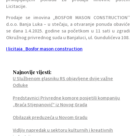
Licitacije.
Prodaje se imovina „BOSFOR MASON CONSTRUCTION’’
d.o.o. Banja Luka – u stečaju, a otvaranje ponuda obaviće
se dana 1.4.2025. godine sa početkom u 11 sati u zgradi
Okružnog privrednog suda u Banjaluci, ul. Gundulićeva 108.
I licitaja_Bosfor mason construction
Najnovije vijesti:
U Službenom glasniku RS objavljene dvije važne
Odluke
Predstavnici Privredne komore posjetili kompaniju
„Braća Stjepanović“ iz Novog Grada
Obilazak preduzeća u Novom Gradu
Vidljiv napredak u sektoru kulturnih i kreativnih