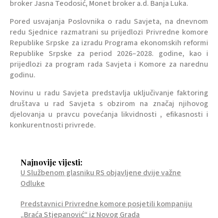
broker Jasna Teodosić, Monet broker a.d. Banja Luka.
Pored usvajanja Poslovnika o radu Savjeta, na dnevnom
redu Sjednice razmatrani su prijedlozi Privredne komore
Republike Srpske za izradu Programa ekonomskih reformi
Republike Srpske za period 2026–2028. godine, kao i
prijedlozi za program rada Savjeta i Komore za narednu
godinu.
Novinu u radu Savjeta predstavlja uključivanje faktoring
društava u rad Savjeta s obzirom na značaj njihovog
djelovanja u pravcu povećanja likvidnosti , efikasnosti i
konkurentnosti privrede.
Najnovije vijesti:
U Službenom glasniku RS objavljene dvije važne
Odluke
Predstavnici Privredne komore posjetili kompaniju
„Braća Stjepanović“ iz Novog Grada