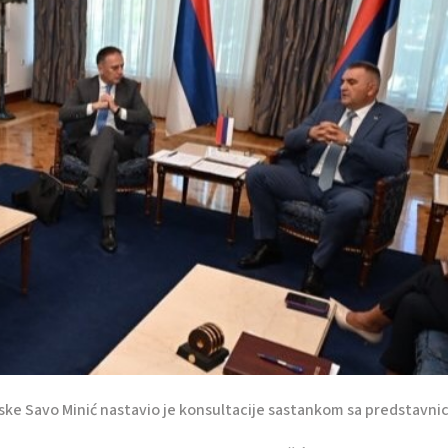
ske Savo Minić nastavio je konsultacije sastankom sa predstavni