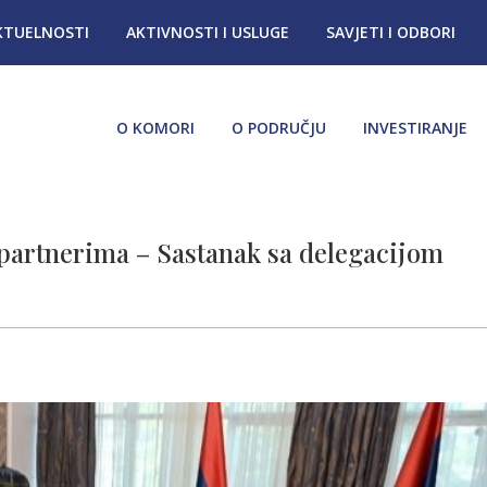
KTUELNOSTI
AKTIVNOSTI I USLUGE
SAVJETI I ODBORI
O KOMORI
O PODRUČJU
INVESTIRANJE
 partnerima – Sastanak sa delegacijom