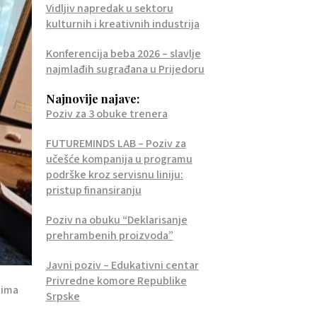
Vidljiv napredak u sektoru
kulturnih i kreativnih industrija
Konferencija beba 2026 – slavlje
najmlađih sugrađana u Prijedoru
Najnovije najave:
Poziv za 3 obuke trenera
FUTUREMINDS LAB – Poziv za
učešće kompanija u programu
podrške kroz servisnu liniju:
pristup finansiranju
Poziv na obuku “Deklarisanje
prehrambenih proizvoda”
Javni poziv – Edukativni centar
Privredne komore Republike
cima
Srpske