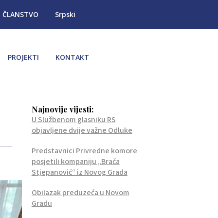
ČLANSTVO
Srpski
PROJEKTI
KONTAKT
Najnovije vijesti:
U Službenom glasniku RS
objavljene dvije važne Odluke
Predstavnici Privredne komore
posjetili kompaniju „Braća
Stjepanović“ iz Novog Grada
Obilazak preduzeća u Novom
Gradu