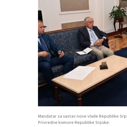
Mandatar za sastav nove vlade Republike Srp
Privredne komore Republike Srpske.