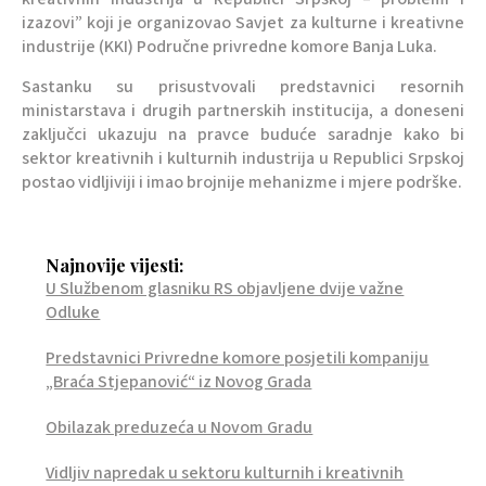
izazovi” koji je organizovao Savjet za kulturne i kreativne
industrije (KKI) Područne privredne komore Banja Luka.
Sastanku su prisustvovali predstavnici resornih
ministarstava i drugih partnerskih institucija, a doneseni
zaključci ukazuju na pravce buduće saradnje kako bi
sektor kreativnih i kulturnih industrija u Republici Srpskoj
postao vidljiviji i imao brojnije mehanizme i mjere podrške.
Najnovije vijesti:
U Službenom glasniku RS objavljene dvije važne
Odluke
Predstavnici Privredne komore posjetili kompaniju
„Braća Stjepanović“ iz Novog Grada
Obilazak preduzeća u Novom Gradu
Vidljiv napredak u sektoru kulturnih i kreativnih