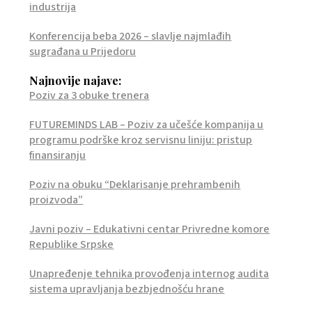
industrija
Konferencija beba 2026 – slavlje najmlađih
sugrađana u Prijedoru
Najnovije najave:
Poziv za 3 obuke trenera
FUTUREMINDS LAB – Poziv za učešće kompanija u
programu podrške kroz servisnu liniju: pristup
finansiranju
Poziv na obuku “Deklarisanje prehrambenih
proizvoda”
Javni poziv – Edukativni centar Privredne komore
Republike Srpske
Unapređenje tehnika provođenja internog audita
sistema upravljanja bezbjednošću hrane