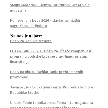
Vidljiv napredak u sektoru kulturnih i kreativnih
industrija
Konferencija beba 2026 – slavlje najmlađih
sugrađana u Prijedoru
Najnovije najave:
Poziv za 3 obuke trenera
FUTUREMINDS LAB – Poziv za učešće kompanija u
programu podrške kroz servisnu liniju: pristup
finansiranju
Poziv na obuku “Deklarisanje prehrambenih
proizvoda”
Javni poziv – Edukativni centar Privredne komore
Republike Srpske
Unapređenje tehnika provođenja internog audita