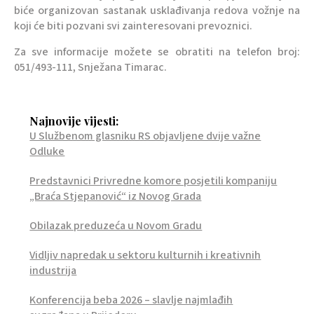
biće organizovan sastanak usklađivanja redova vožnje na
koji će biti pozvani svi zainteresovani prevoznici.
Za sve informacije možete se obratiti na telefon broj:
051/493-111, Snježana Timarac.
Najnovije vijesti:
U Službenom glasniku RS objavljene dvije važne
Odluke
Predstavnici Privredne komore posjetili kompaniju
„Braća Stjepanović“ iz Novog Grada
Obilazak preduzeća u Novom Gradu
Vidljiv napredak u sektoru kulturnih i kreativnih
industrija
Konferencija beba 2026 – slavlje najmlađih