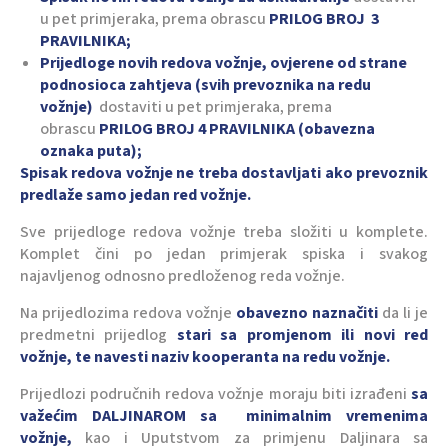
u pet primjeraka, prema obrascu
PRILOG BROJ 3
PRAVILNIKA;
Prijedloge novih redova vožnje, ovjerene od strane
podnosioca zahtjeva (svih prevoznika na redu
vožnje)
dostaviti u pet primjeraka, prema
obrascu
PRILOG BROJ 4 PRAVILNIKA (obavezna
oznaka puta);
Spisak redova vožnje ne treba dostavljati ako prevoznik
predlaže samo jedan red vožnje.
Sve prijedloge redova vožnje treba složiti u komplete.
Komplet čini po jedan primjerak spiska i svakog
najavljenog odnosno predloženog reda vožnje.
Na prijedlozima redova vožnje
obavezno naznačiti
da li je
predmetni prijedlog
stari sa promjenom ili novi red
vožnje, te navesti naziv kooperanta na redu vožnje.
Prijedlozi područnih redova vožnje moraju biti izrađeni
sa
važećim DALJINAROM sa minimalnim vremenima
vožnje,
kao i Uputstvom za primjenu Daljinara sa