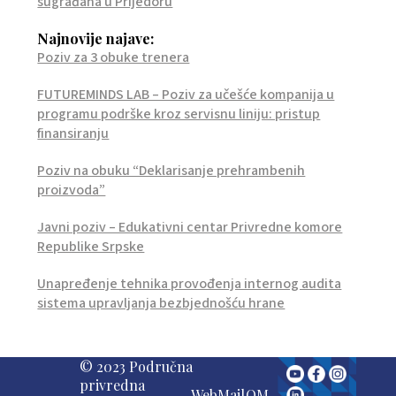
sugrađana u Prijedoru
Najnovije najave:
Poziv za 3 obuke trenera
FUTUREMINDS LAB – Poziv za učešće kompanija u
programu podrške kroz servisnu liniju: pristup
finansiranju
Poziv na obuku “Deklarisanje prehrambenih
proizvoda”
Javni poziv – Edukativni centar Privredne komore
Republike Srpske
Unapređenje tehnika provođenja internog audita
sistema upravljanja bezbjednošću hrane
© 2023 Područna
privredna
WebMail
QM