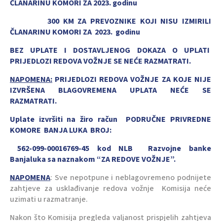
ČLANARINU KOMORI ZA 2023. godinu
300 KM ZA PREVOZNIKE KOJI NISU IZMIRILI
ČLANARINU KOMORI ZA 2023. godinu
BEZ UPLATE I DOSTAVLJENOG DOKAZA O UPLATI
PRIJEDLOZI REDOVA VOŽNJE SE NEĆE RAZMATRATI.
NAPOMENA:
PRIJEDLOZI REDOVA VOŽNJE ZA KOJE NIJE
IZVRŠENA BLAGOVREMENA UPLATA NEĆE SE
RAZMATRATI.
Uplate izvršiti na žiro račun PODRUČNE PRIVREDNE
KOMORE BANJA LUKA BROJ:
562-099-00016769-45 kod NLB Razvojne banke
Banjaluka sa naznakom “ZA REDOVE VOŽNJE”.
NAPOMENA
: Sve nepotpune i neblagovremeno podnijete
zahtjeve za usklađivanje redova vožnje Komisija neće
uzimati u razmatranje.
Nakon što Komisija pregleda valjanost prispjelih zahtjeva