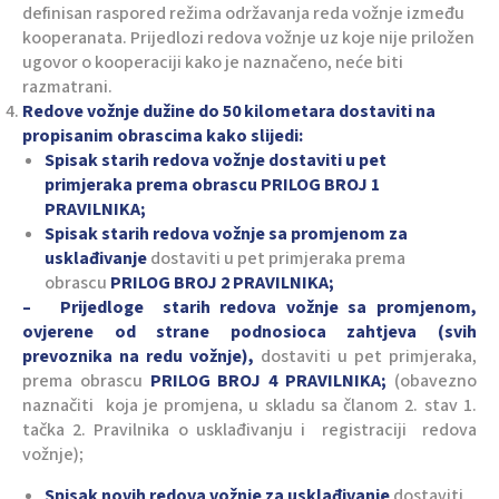
definisan raspored režima održavanja reda vožnje između
kooperanata. Prijedlozi redova vožnje uz koje nije priložen
ugovor o kooperaciji kako je naznačeno, neće biti
razmatrani.
Redove vožnje dužine do 50 kilometara dostaviti na
propisanim obrascima kako slijedi:
Spisak starih redova vožnje dostaviti u pet
primjeraka prema obrascu PRILOG BROJ 1
PRAVILNIKA;
Spisak starih redova vožnje sa promjenom za
usklađivanje
dostaviti u pet primjeraka prema
obrascu
PRILOG BROJ 2 PRAVILNIKA;
– Prijedloge starih redova vožnje sa promjenom,
ovjerene od strane podnosioca zahtjeva (svih
prevoznika na redu vožnje),
dostaviti u pet primjeraka,
prema obrascu
PRILOG BROJ 4 PRAVILNIKA;
(obavezno
naznačiti koja je promjena, u skladu sa članom 2. stav 1.
tačka 2. Pravilnika o usklađivanju i registraciji redova
vožnje);
Spisak novih redova vožnje za usklađivanje
dostaviti