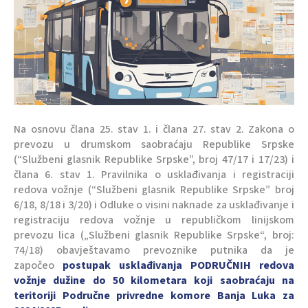
Na osnovu člana 25. stav 1. i člana 27. stav 2. Zakona o
prevozu u drumskom saobraćaju Republike Srpske
(“Službeni glasnik Republike Srpske”, broj 47/17 i 17/23) i
člana 6. stav 1. Pravilnika o usklađivanja i registraciji
redova vožnje (“Službeni glasnik Republike Srpske” broj
6/18, 8/18 i 3/20) i Odluke o visini naknade za usklađivanje i
registraciju redova vožnje u republičkom linijskom
prevozu lica („Službeni glasnik Republike Srpske“, broj:
74/18) obavještavamo prevoznike putnika da je
započeo
postupak usklađivanja PODRUČNIH redova
vožnje dužine do 50 kilometara koji saobraćaju na
teritoriji Područne privredne komore Banja Luka za