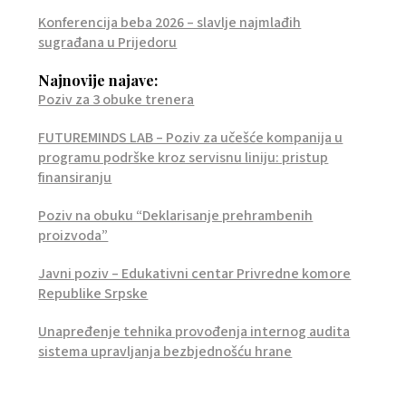
Konferencija beba 2026 – slavlje najmlađih
sugrađana u Prijedoru
Najnovije najave:
Poziv za 3 obuke trenera
FUTUREMINDS LAB – Poziv za učešće kompanija u
programu podrške kroz servisnu liniju: pristup
finansiranju
Poziv na obuku “Deklarisanje prehrambenih
proizvoda”
Javni poziv – Edukativni centar Privredne komore
Republike Srpske
Unapređenje tehnika provođenja internog audita
sistema upravljanja bezbjednošću hrane