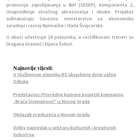
promocije zapošljavanja u BiH (SEDEP), komponenta 2,
Unapređenje stručnog obrazovanja i obuke. Projekat
sufinansiraju Savezno ministarstvo za ekonomsku
saradnju i razvoj Njemačke i Vlada Švajcarske.
U obuci učestvuje 24 polaznika, a certifikovani treneri su
Dragana Graonić i Dijana Šobot.
Najnovije vijesti:
U Službenom glasniku RS objavljene dvije važne
Odluke
Predstavnici Privredne komore posjetili kompaniju
„Braća Stjepanović“ iz Novog Grada
Obilazak preduzeća u Novom Gradu
Vidljiv napredak u sektoru kulturnih i kreativnih
industrija