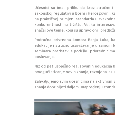
Učesnici su imali priliku da kroz stručne 
zakonskoj regulativi u Bosni i Hercegovini, k
na praktičnoj primjeni standarda u svakodn
konkurentnost na tržištu. Veliko interesov
značaj ove teme, koju su upravo oni i predloži
Područna privredna komora Banja Luka, ka
edukacije i stručno usavršavanje u samom fo
seminara predstavlja podršku privrednicim
poslovanja.
Niz od pet uspješno realizovanih edukacija b
omogući sticanje novih znanja, razmjena isk
Zahvaljujemo svim učesnicima na aktivnom uč
znanja doprinijeti daljem unapređenju standa