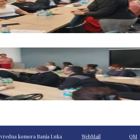
ivredna komora Banja Luka
WebMail
QM