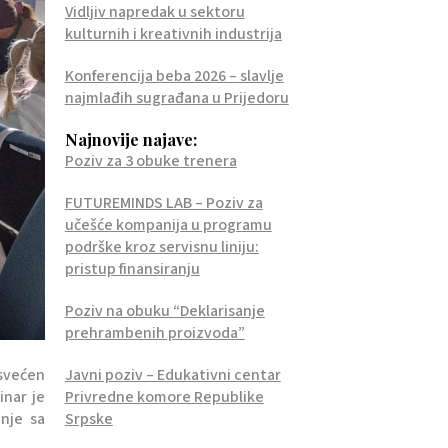
Vidljiv napredak u sektoru
kulturnih i kreativnih industrija
Konferencija beba 2026 – slavlje
najmlađih sugrađana u Prijedoru
Najnovije najave:
Poziv za 3 obuke trenera
FUTUREMINDS LAB – Poziv za
učešće kompanija u programu
podrške kroz servisnu liniju:
pristup finansiranju
Poziv na obuku “Deklarisanje
prehrambenih proizvoda”
osvećen
Javni poziv – Edukativni centar
inar je
Privredne komore Republike
anje sa
Srpske