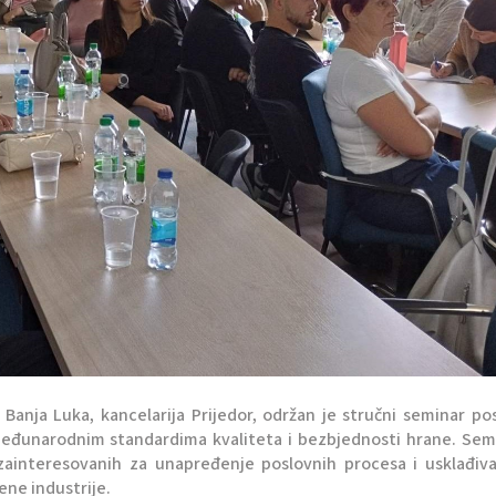
Banja Luka, kancelarija Prijedor, održan je stručni seminar p
međunarodnim standardima kvaliteta i bezbjednosti hrane. Sem
a zainteresovanih za unapređenje poslovnih procesa i usklađiv
ne industrije.