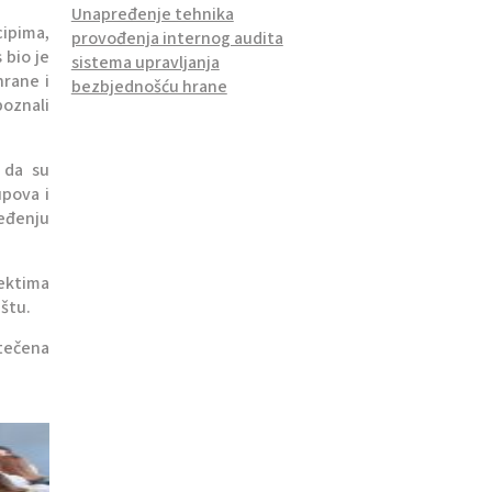
Unapređenje tehnika
ipima,
provođenja internog audita
 bio je
sistema upravljanja
hrane i
bezbjednošću hrane
poznali
 da su
upova i
eđenju
jektima
štu.
stečena