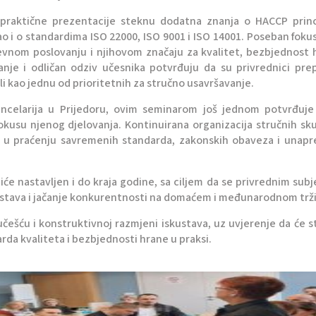
i praktične prezentacije steknu dodatna znanja o HACCP princ
ao i o standardima ISO 22000, ISO 9001 i ISO 14001. Poseban fokus
evnom poslovanju i njihovom značaju za kvalitet, bezbjednost 
anje i odličan odziv učesnika potvrđuju da su privrednici pre
li kao jednu od prioritetnih za stručno usavršavanje.
ncelarija u Prijedoru, ovim seminarom još jednom potvrđuje
kusu njenog djelovanja. Kontinuirana organizacija stručnih sk
a u praćenju savremenih standarda, zakonskih obaveza i unapr
iće nastavljen i do kraja godine, sa ciljem da se privrednim sub
ustava i jačanje konkurentnosti na domaćem i međunarodnom trži
ešću i konstruktivnoj razmjeni iskustava, uz uvjerenje da će 
rda kvaliteta i bezbjednosti hrane u praksi.