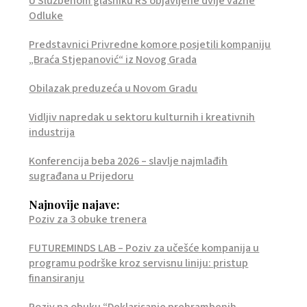
U Službenom glasniku RS objavljene dvije važne
Odluke
Predstavnici Privredne komore posjetili kompaniju
„Braća Stjepanović“ iz Novog Grada
Obilazak preduzeća u Novom Gradu
Vidljiv napredak u sektoru kulturnih i kreativnih
industrija
Konferencija beba 2026 – slavlje najmlađih
sugrađana u Prijedoru
Najnovije najave:
Poziv za 3 obuke trenera
FUTUREMINDS LAB – Poziv za učešće kompanija u
programu podrške kroz servisnu liniju: pristup
finansiranju