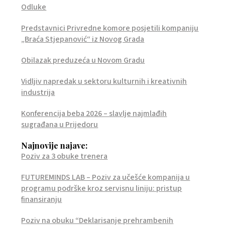
Odluke
Predstavnici Privredne komore posjetili kompaniju
„Braća Stjepanović“ iz Novog Grada
Obilazak preduzeća u Novom Gradu
Vidljiv napredak u sektoru kulturnih i kreativnih
industrija
Konferencija beba 2026 – slavlje najmlađih
sugrađana u Prijedoru
Najnovije najave:
Poziv za 3 obuke trenera
FUTUREMINDS LAB – Poziv za učešće kompanija u
programu podrške kroz servisnu liniju: pristup
finansiranju
Poziv na obuku “Deklarisanje prehrambenih