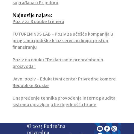
sugrađana u Prijedoru
Najnovije najave:
Poziv za 3 obuke trenera
FUTUREMINDS LAB – Poziv za učešće kompanija u
programu podrške kroz servisnu liniju: pristup
finansiranju
Poziv na obuku “Deklarisanje prehrambenih
proizvoda”
Javni poziv – Edukativni centar Privredne komore
Republike Srpske
Unapređenje tehnika provođenja internog audita
sistema upravljanja bezbjednošću hrane
© 2023 Područna
privredna