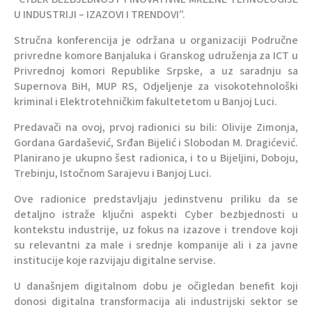
U INDUSTRIJI – IZAZOVI I TRENDOVI”.
Stručna konferencija je održana u organizaciji Područne
privredne komore Banjaluka i Granskog udruženja za ICT u
Privrednoj komori Republike Srpske, a uz saradnju sa
Supernova BiH, MUP RS, Odjeljenje za visokotehnološki
kriminal i Elektrotehničkim fakultetetom u Banjoj Luci.
Predavači na ovoj, prvoj radionici su bili: Olivije Zimonja,
Gordana Gardašević, Srđan Bijelić i Slobodan M. Dragićević.
Planirano je ukupno šest radionica, i to u Bijeljini, Doboju,
Trebinju, Istočnom Sarajevu i Banjoj Luci.
Ove radionice predstavljaju jedinstvenu priliku da se
detaljno istraže ključni aspekti Cyber bezbjednosti u
kontekstu industrije, uz fokus na izazove i trendove koji
su relevantni za male i srednje kompanije ali i za javne
institucije koje razvijaju digitalne servise.
U današnjem digitalnom dobu je očigledan benefit koji
donosi digitalna transformacija ali industrijski sektor se