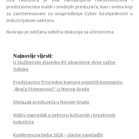
Ova radionica je bila namijenjena rukovodiocima i
predstavnicima malih i srednjih preduzeća, kao i svima koji
su zainteresovani za unapređenje Cyber bezbjednosti u
industrijskom sektoru.
Na kraju je održana odlična diskusija sa učesnicima.
Najnovije vijesti:
U Službenom glasniku RS objavljene dvije važne
Odluke
Predstavnici Privredne komore posjetili kompaniju
„Braća Stjepanović“ iz Novog Grada
Obilazak preduzeća u Novom Gradu
Vidljiv napredak u sektoru kulturnih i kreativnih
industrija
Konferencija beba 2026 – slavlje najmlađih