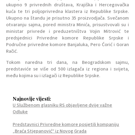
ukupno 9 privrednih društava, Krajiška i Hercegovačka
kuća te tri poljoprivredna klastera iz Republike Srpske.
Ukupno na štandu je prisutno 35 proizvodjača. Svečanom
otvaranju sajma, pored ministra Minića, prisustvovali su i
ministar privrede i preduzetništva Vojin Mitrović te
predsjednici Privredne komore Republike Srpske i
Područne privredne komore Banjaluka, Pero Ćorić i Goran
Račić.
Tokom naredna tri dana, na Beogradskom sajmu,
predstaviće se više od 500 izlagača iz regiona i svijeta,
među kojima su i izlagači iz Republike Srpske.
Najnovije vijesti:
U Službenom glasniku RS objavljene dvije važne
Odluke
Predstavnici Privredne komore posjetili kompaniju
„Braća Stjepanović“ iz Novog Grada