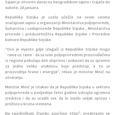
Sajam je otvoren danas na beogradskom sajmu i trajaće do
subote, 28.januara.
Republika Srpska je uzela učešće na ovom veoma
značajnom sajmu u organizaciji Ministarstva poljoprivrede,
šumarstva i vodoprivrede Republike Srpske , Ministarstva
privrede i preduzetništva Republike Srpske i Privredne
komore Republike Srpske.
“Ovo je mjesto gdje izlagači iz Republike Srpske mogu
`rame uz rame` da sa svim poljoprivrednim proizvođačima
iz regiona pokušaju dati doprinos i pokazati da su spremni
za jednu veliku utakmicu koja predstoji, a to je
proizvodnja hrane i energije”, rekao je ministar Minić na
otvaranju.
Ministar Minić je istakao da je Republika Srpska u sektoru
poljoprivrede u posljednje četiri godine izdvojila ogromna
sredstva i da su uradili sve da bi srpski seljak opstao i
preživio u krizna vremena.
Na zajedničkom štandu, površine 102m², predstavilo se