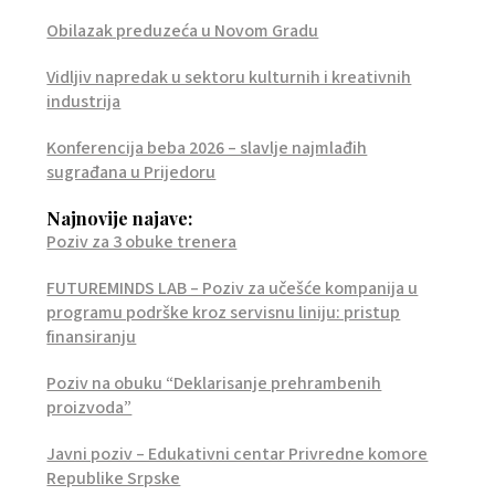
Obilazak preduzeća u Novom Gradu
Vidljiv napredak u sektoru kulturnih i kreativnih
industrija
Konferencija beba 2026 – slavlje najmlađih
sugrađana u Prijedoru
Najnovije najave:
Poziv za 3 obuke trenera
FUTUREMINDS LAB – Poziv za učešće kompanija u
programu podrške kroz servisnu liniju: pristup
finansiranju
Poziv na obuku “Deklarisanje prehrambenih
proizvoda”
Javni poziv – Edukativni centar Privredne komore
Republike Srpske