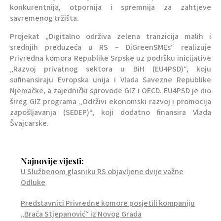
konkurentnija, otpornija i spremnija za zahtjeve
savremenog tržišta.
Projekat „Digitalno održiva zelena tranzicija malih i
srednjih preduzeća u RS – DiGreenSMEs“ realizuje
Privredna komora Republike Srpske uz podršku inicijative
„Razvoj privatnog sektora u BiH (EU4PSD)“, koju
sufinansiraju Evropska unija i Vlada Savezne Republike
Njemačke, a zajednički sprovode GIZ i OECD. EU4PSD je dio
šireg GIZ programa „Održivi ekonomski razvoj i promocija
zapošljavanja (SEDEP)“, koji dodatno finansira Vlada
Švajcarske.
Najnovije vijesti:
U Službenom glasniku RS objavljene dvije važne
Odluke
Predstavnici Privredne komore posjetili kompaniju
„Braća Stjepanović“ iz Novog Grada