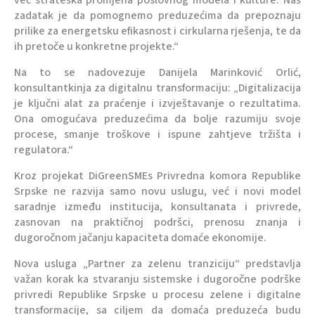
već strateška promjena poslovnog modela i kulture. Naš
zadatak je da pomognemo preduzećima da prepoznaju
prilike za energetsku efikasnost i cirkularna rješenja, te da
ih pretoče u konkretne projekte.“
Na to se nadovezuje Danijela Marinković Orlić,
konsultantkinja za digitalnu transformaciju: „Digitalizacija
je ključni alat za praćenje i izvještavanje o rezultatima.
Ona omogućava preduzećima da bolje razumiju svoje
procese, smanje troškove i ispune zahtjeve tržišta i
regulatora.“
Kroz projekat DiGreenSMEs Privredna komora Republike
Srpske ne razvija samo novu uslugu, već i novi model
saradnje između institucija, konsultanata i privrede,
zasnovan na praktičnoj podršci, prenosu znanja i
dugoročnom jačanju kapaciteta domaće ekonomije.
Nova usluga „Partner za zelenu tranziciju“ predstavlja
važan korak ka stvaranju sistemske i dugoročne podrške
privredi Republike Srpske u procesu zelene i digitalne
transformacije, sa ciljem da domaća preduzeća budu