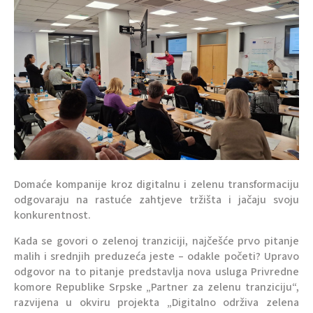
Domaće kompanije kroz digitalnu i zelenu transformaciju
odgovaraju na rastuće zahtjeve tržišta i jačaju svoju
konkurentnost.
Kada se govori o zelenoj tranziciji, najčešće prvo pitanje
malih i srednjih preduzeća jeste – odakle početi? Upravo
odgovor na to pitanje predstavlja nova usluga Privredne
komore Republike Srpske „Partner za zelenu tranziciju“,
razvijena u okviru projekta „Digitalno održiva zelena