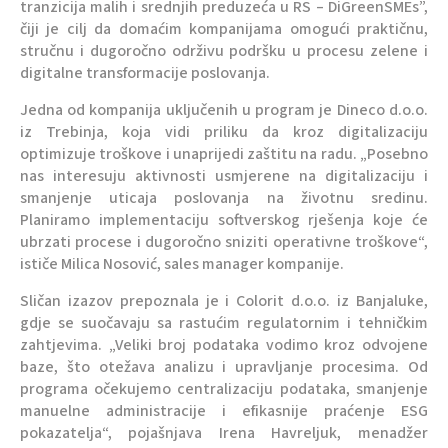
tranzicija malih i srednjih preduzeća u RS – DiGreenSMEs”,
čiji je cilj da domaćim kompanijama omogući praktičnu,
stručnu i dugoročno održivu podršku u procesu zelene i
digitalne transformacije poslovanja.
Jedna od kompanija uključenih u program je Dineco d.o.o.
iz Trebinja, koja vidi priliku da kroz digitalizaciju
optimizuje troškove i unaprijedi zaštitu na radu. „Posebno
nas interesuju aktivnosti usmjerene na digitalizaciju i
smanjenje uticaja poslovanja na životnu sredinu.
Planiramo implementaciju softverskog rješenja koje će
ubrzati procese i dugoročno sniziti operativne troškove“,
ističe Milica Nosović, sales manager kompanije.
Sličan izazov prepoznala je i Colorit d.o.o. iz Banjaluke,
gdje se suočavaju sa rastućim regulatornim i tehničkim
zahtjevima. „Veliki broj podataka vodimo kroz odvojene
baze, što otežava analizu i upravljanje procesima. Od
programa očekujemo centralizaciju podataka, smanjenje
manuelne administracije i efikasnije praćenje ESG
pokazatelja“, pojašnjava Irena Havreljuk, menadžer