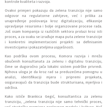
kontrole kvaliteta i razvoja.
Ovakvi primjeri pokazuju da zelena tranzicija nije samo
odgovor na regulatorne zahtjeve, već i prilika za
unapređenje poslovanja kroz digitalizaciju, efikasnije
upravljanje resursima i bolje organizovane procese rada.
Još osam kompanija iz različitih sektora prolazi kroz isti
proces, a za svaku se izrađuje mapa puta zelene tranzicije
i konkretni implementacioni projekti sa definisanim
investicijama i pokazateljima uspješnosti.
Kao podrška ovom procesu, Komora razvija i mrežu
obučenih konsultanata za zelenu i digitalnu tranziciju,
čime se dugoročno jača lokalni sistem podrške privredi.
Njihova uloga je da kroz rad sa preduzećima pomognu u
analizi, identifikaciji mjera i pripremi projekata,
osiguravajući da tranzicija bude strukturisana, mjerljiva i
održiva.
Kako ističe Brankica Gegić, konsultantica za zelenu
tranziciju, „zelena tranzicija nije samo tehnički proces,