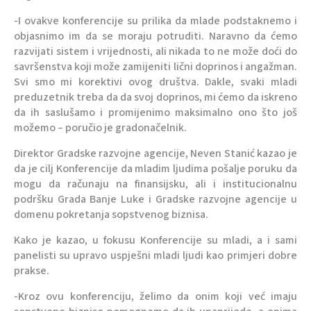
-I ovakve konferencije su prilika da mlade podstaknemo i
objasnimo im da se moraju potruditi. Naravno da ćemo
razvijati sistem i vrijednosti, ali nikada to ne može doći do
savršenstva koji može zamijeniti lični doprinos i angažman.
Svi smo mi korektivi ovog društva. Dakle, svaki mladi
preduzetnik treba da da svoj doprinos, mi ćemo da iskreno
da ih saslušamo i promijenimo maksimalno ono što još
možemo – poručio je gradonačelnik.
Direktor Gradske razvojne agencije, Neven Stanić kazao je
da je cilj Konferencije da mladim ljudima pošalje poruku da
mogu da računaju na finansijsku, ali i institucionalnu
podršku Grada Banje Luke i Gradske razvojne agencije u
domenu pokretanja sopstvenog biznisa.
Kako je kazao, u fokusu Konferencije su mladi, a i sami
panelisti su upravo uspješni mladi ljudi kao primjeri dobre
prakse.
-Kroz ovu konferenciju, želimo da onim koji već imaju