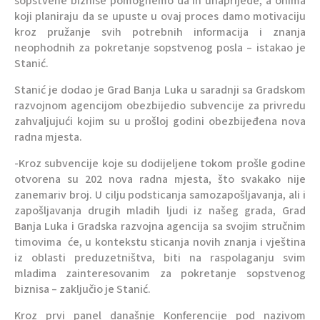
sopstvene biznise pomognemo da ih unaprijede, a onima
koji planiraju da se upuste u ovaj proces damo motivaciju
kroz pružanje svih potrebnih informacija i znanja
neophodnih za pokretanje sopstvenog posla – istakao je
Stanić.
Stanić je dodao je Grad Banja Luka u saradnji sa Gradskom
razvojnom agencijom obezbijedio subvencije za privredu
zahvaljujući kojim su u prošloj godini obezbijeđena nova
radna mjesta.
-Kroz subvencije koje su dodijeljene tokom prošle godine
otvorena su 202 nova radna mjesta, što svakako nije
zanemariv broj. U cilju podsticanja samozapošljavanja, ali i
zapošljavanja drugih mladih ljudi iz našeg grada, Grad
Banja Luka i Gradska razvojna agencija sa svojim stručnim
timovima će, u kontekstu sticanja novih znanja i vještina
iz oblasti preduzetništva, biti na raspolaganju svim
mladima zainteresovanim za pokretanje sopstvenog
biznisa – zaključio je Stanić.
Kroz prvi panel današnje Konferencije pod nazivom