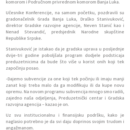
komorom i Područnom privrednom komorom Banja Luka.
Učesnike Konferencije, na samom početku, pozdravili su
gradonačelnik Grada Banja Luka, Draško Stanivuković,
direktor Gradske razvojne agencije, Neven Stanić kao i
Nenad Stevandić, predsjednik Narodne skupštine
Republike Srpske.
Stanivuković je istakao da je gradska uprava u posljednje
dvije-tri godine poboljšala program dodjele podsticaja
preduzetnicima da bude što više u korist onih koji tek
započinju posao.
-Dajemo subvencije za one koji tek počinju ili imaju manji
zanat koji treba malo da ga modifikuju ili da kupe novu
opremu. Na novom programu subvencija mnogo smo radili,
zajedno naša odjeljenja, Preduzetnički centar i Gradska
razvojna agencija – kazao je on.
Uz svu institucionalnu i finansijsku podršku, kako je
naglasio potrebno je da svi daju doprinos svojim trudom i
angažmanom.