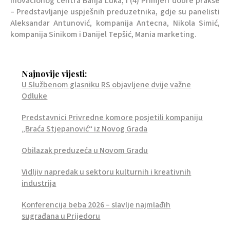
Inovacionog centra Banja Luka, i (4) Primjeri dobre prakse
– Predstavljanje uspješnih preduzetnika, gdje su panelisti
Aleksandar Antunović, kompanija Antecna, Nikola Simić,
kompanija Sinikom i Danijel Tepšić, Mania marketing.
Najnovije vijesti:
U Službenom glasniku RS objavljene dvije važne
Odluke
Predstavnici Privredne komore posjetili kompaniju
„Braća Stjepanović“ iz Novog Grada
Obilazak preduzeća u Novom Gradu
Vidljiv napredak u sektoru kulturnih i kreativnih
industrija
Konferencija beba 2026 – slavlje najmlađih
sugrađana u Prijedoru