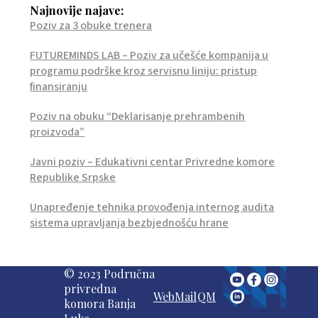
Najnovije najave:
Poziv za 3 obuke trenera
FUTUREMINDS LAB – Poziv za učešće kompanija u
programu podrške kroz servisnu liniju: pristup
finansiranju
Poziv na obuku “Deklarisanje prehrambenih
proizvoda”
Javni poziv – Edukativni centar Privredne komore
Republike Srpske
Unapređenje tehnika provođenja internog audita
sistema upravljanja bezbjednošću hrane
© 2023 Područna
privredna
WebMail
QM
komora Banja