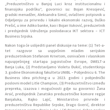
„Preduzetništvo u Banjoj Luci kroz institucionalnu i
finansijsku podršku“, govornici su: Bojan Kresojević,
gradski menadžer, Aleksandra Simić, ovlašteni potpisnik u
Odjeljenju za privredu i lokalni ekonomski razvoj, Duško
Prešić, u ime Adiko banke, kao i Bojan Vuković, preduzetnik
i predsjednik Udruženja poslodavaca IKT sektora – ICT
Business Srpska.
Nakon toga će uslijediti panel diskusije na teme: (1) Tet-a-
tet razgovor sa uspješnim mladim serijskim
preduzetnikom Stefanom Krnetom, osnivačem i vlasnikom
najuspješnijeg startapa jugoistočne Evrope, DWELT-a
Banja Luka, (2) Predstavljamo Violetu Đukić, studentkinju
3. godine Ekonomskog fakulteta UNIBL – Pobjednicu 6. The
Business idea pitching-a u 2023. godini i pobjednički
poslovni model Litle Champion, (3) Preduzetništvo između
prepreka, izazova i mogućnosti gdje su govornici Žana
Arsić, predsjednik Zanatsko preduzetničke komore regije
Banjaluka, Rajko Lajić, Ministarstvo privrede i
preduzetništva Republike Srpske, Drago Gverić, direktor