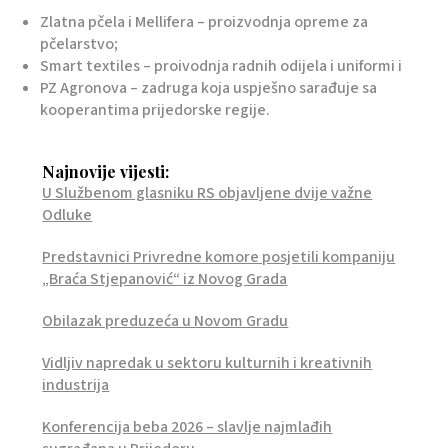
Zlatna pčela i Mellifera – proizvodnja opreme za
pčelarstvo;
Smart textiles – proivodnja radnih odijela i uniformi i
PZ Agronova – zadruga koja uspješno sarađuje sa
kooperantima prijedorske regije.
Najnovije vijesti:
U Službenom glasniku RS objavljene dvije važne
Odluke
Predstavnici Privredne komore posjetili kompaniju
„Braća Stjepanović“ iz Novog Grada
Obilazak preduzeća u Novom Gradu
Vidljiv napredak u sektoru kulturnih i kreativnih
industrija
Konferencija beba 2026 – slavlje najmlađih