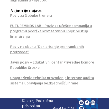
sugrađana u Prijedoru
Najnovije najave:
Poziv za 3 obuke trenera
FUTUREMINDS LAB – Poziv za učešće kompanija u
programu podrške kroz servisnu liniju: pristup
finansiranju
Poziv na obuku “Deklarisanje prehrambenih
proizvoda”
Javni poziv – Edukativni centar Privredne komore
Republike Srpske
Unapređenje tehnika provođenja internog audita
sistema upravljanja bezbjednošću hrane
© 2023 Područna
privredna
WebMail
QM