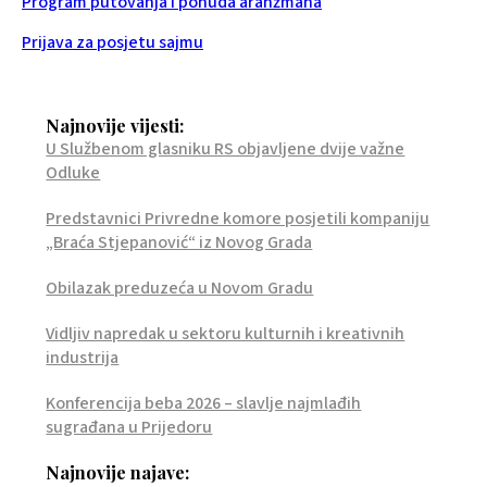
Program putovanja i ponuda aranžmana
Prijava za posjetu sajmu
Najnovije vijesti:
U Službenom glasniku RS objavljene dvije važne
Odluke
Predstavnici Privredne komore posjetili kompaniju
„Braća Stjepanović“ iz Novog Grada
Obilazak preduzeća u Novom Gradu
Vidljiv napredak u sektoru kulturnih i kreativnih
industrija
Konferencija beba 2026 – slavlje najmlađih
sugrađana u Prijedoru
Najnovije najave: