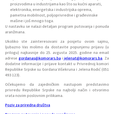
proizvodima u industrijama kao što su kućni aparati,
elektronika, energetska i industrijska oprema,
pametna mobilnost, poljoprivredne i građevinske
mašine i još mnogo toga.
U nastavku se nalazi detaljan program putovanja i ponuda
aranžmana.
Ukoliko ste zainteresovani za posjetu ovom sajmu,
ljubazno Vas molimo da dostavite popunjenu prijavu (u
prilogu) najkasnije do 25. avgusta 2025. godine na email
adrese
gordanas@komorars.ba
i
jelenat@komorars.ba
. Za
dodatne informacije i prijave kontakt u Privrednoj komori
Republike Srpske su Gordana Višekruna i Jelena Rodić (051
493 123).
Očekujemo da zajedničkim nastupom predstavimo
privredu Republike Srpske na najbolji način i otvorimo
vrata novim poslovnim prilikama.
Poziv za priredna društva