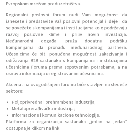
Evropskom mrežom preduzetništva.
Regionalni poslovni forum nudi Vam mogućnost da
iznesete i predstavite Vaš poslovni potencijal i ideje i da
se povežete s kompanijama i institucijama koje podržavaju
razvoj poslovne klime i priliv novih investicija.
Međunarodni događaj pruža dodatnu podršku
kompanijama da pronađu međunarodnog partnera.
Učesnicima će biti ponuđena mogućnost zakazivanja i
održavanja B2B sastanaka s kompanijama i institucijama
učesnicima Foruma prema sopstvenim potrebama, a na
osnovu informacija o registrovanim učesnicima.
Akcenat na ovogodišnjem forumu biće stavljen na sledeće
sektore:
Poljoprivredna i prehrambena industrija;
Metaloprerađivačka industrija;
Informacione i komunikacione tehnologije.
Platforma za organizaciju sastanaka „jedan na jedan”
dostupna je klikom na link: