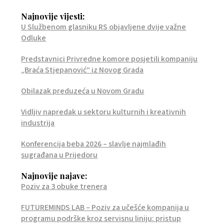
Najnovije vijesti:
U Službenom glasniku RS objavljene dvije važne
Odluke
Predstavnici Privredne komore posjetili kompaniju
„Braća Stjepanović“ iz Novog Grada
Obilazak preduzeća u Novom Gradu
Vidljiv napredak u sektoru kulturnih i kreativnih
industrija
Konferencija beba 2026 – slavlje najmlađih
sugrađana u Prijedoru
Najnovije najave:
Poziv za 3 obuke trenera
FUTUREMINDS LAB – Poziv za učešće kompanija u
programu podrške kroz servisnu liniju: pristup