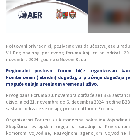
Poštovani privrednici, pozivamo Vas da učestvujete u radu
VII Regionalnog poslovnog foruma koji će se održati 20.
novembra 2024. godine u Novom Sadu.
Regionalni poslovni forum biće organizovan kao
kombinovani (hibridni) događaj, a praćenje događaja je
moguće onlajn u realnom vremenu i uživo.
Prvog dana Foruma 20. novembra održaće se i B2B sastanci
uživo, a od 21. novembra do 6. decembra 2024. godine B2B
sastanci održaće se onlajn, preko platforme Foruma.
Organizatori Foruma su Autonomna pokrajina Vojvodina i
Skupština evropskih regija u saradnji s Privrednom
komorom Vojvodine, Razvojnom agencijom Vojvodine i