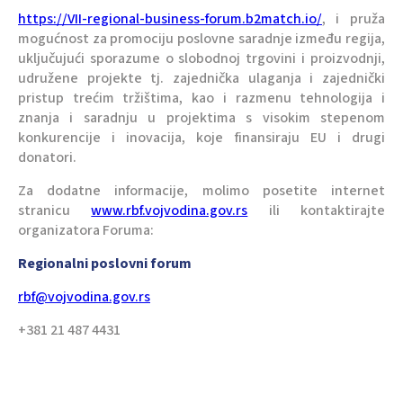
https://VII-regional-business-forum.b2match.io/
, i pruža
mogućnost za promociju poslovne saradnje između regija,
uključujući sporazume o slobodnoj trgovini i proizvodnji,
udružene projekte tj. zajednička ulaganja i zajednički
pristup trećim tržištima, kao i razmenu tehnologija i
znanja i saradnju u projektima s visokim stepenom
konkurencije i inovacija, koje finansiraju EU i drugi
donatori.
Za dodatne informacije, molimo posetite internet
stranicu
www.rbf.vojvodina.gov.rs
ili kontaktirajte
organizatora Foruma:
Regionalni poslovni forum
rbf@vojvodina.gov.rs
+381 21 487 4431