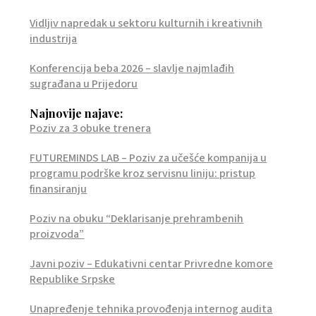
Vidljiv napredak u sektoru kulturnih i kreativnih
industrija
Konferencija beba 2026 – slavlje najmlađih
sugrađana u Prijedoru
Najnovije najave:
Poziv za 3 obuke trenera
FUTUREMINDS LAB – Poziv za učešće kompanija u
programu podrške kroz servisnu liniju: pristup
finansiranju
Poziv na obuku “Deklarisanje prehrambenih
proizvoda”
Javni poziv – Edukativni centar Privredne komore
Republike Srpske
Unapređenje tehnika provođenja internog audita