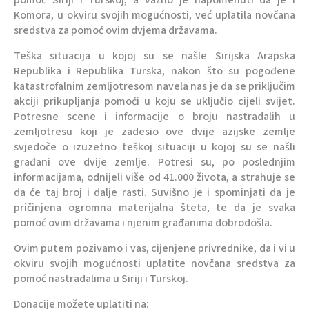
pomoć Siriji i Turskoj, a važno je napomenuti da je i
Komora, u okviru svojih mogućnosti, već uplatila novčana
sredstva za pomoć ovim dvjema državama.
Teška situacija u kojoj su se našle Sirijska Arapska
Republika i Republika Turska, nakon što su pogođene
katastrofalnim zemljotresom navela nas je da se priključim
akciji prikupljanja pomoći u koju se uključio cijeli svijet.
Potresne scene i informacije o broju nastradalih u
zemljotresu koji je zadesio ove dvije azijske zemlje
svjedoče o izuzetno teškoj situaciji u kojoj su se našli
građani ove dvije zemlje. Potresi su, po poslednjim
informacijama, odnijeli više od 41.000 života, a strahuje se
da će taj broj i dalje rasti. Suvišno je i spominjati da je
pričinjena ogromna materijalna šteta, te da je svaka
pomoć ovim državama i njenim građanima dobrodošla.
Ovim putem pozivamo i vas, cijenjene privrednike, da i vi u
okviru svojih mogućnosti uplatite novčana sredstva za
pomoć nastradalima u Siriji i Turskoj.
Donacije možete uplatiti na: