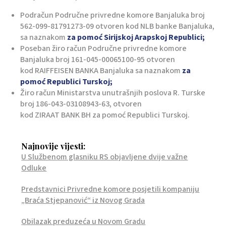
Podračun Područne privredne komore Banjaluka broj
562-099-81791273-09 otvoren kod NLB banke Banjaluka,
sa naznakom
za pomoć Sirijskoj Arapskoj Republici;
Poseban žiro račun Područne privredne komore
Banjaluka broj 161-045-00065100-95 otvoren
kod RAIFFEISEN BANKA Banjaluka sa naznakom
za
pomoć Republici Turskoj;
Žiro račun Ministarstva unutrašnjih poslova R. Turske
broj 186-043-03108943-63, otvoren
kod ZIRAAT BANK BH za pomoć Republici Turskoj.
Najnovije vijesti:
U Službenom glasniku RS objavljene dvije važne
Odluke
Predstavnici Privredne komore posjetili kompaniju
„Braća Stjepanović“ iz Novog Grada
Obilazak preduzeća u Novom Gradu