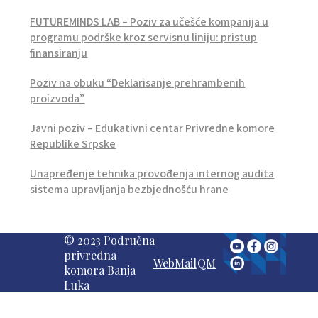
FUTUREMINDS LAB – Poziv za učešće kompanija u
programu podrške kroz servisnu liniju: pristup
finansiranju
Poziv na obuku “Deklarisanje prehrambenih
proizvoda”
Javni poziv – Edukativni centar Privredne komore
Republike Srpske
Unapređenje tehnika provođenja internog audita
sistema upravljanja bezbjednošću hrane
© 2023 Područna
privredna
WebMail
QM
komora Banja
Luka