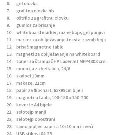
6.
gel olovka
7.
grafitna olovka hb
8.
oštrilo za grafitnu olovku
9.
gumica za brisanje
10.
whiteboard marker, razne boje, gel punjivi
11.
marker za obilježavanje teksta, raznih boja
12.
brisač magnetne table
13.
magneti za obilježavanje na whiteboard
14.
toner za štampač HP LaserJet MFP4303 crni
15.
municija za heftalicu, 24/6
16.
skalpel 18mm
17.
makaze, 21cm
18.
papir za flipchart, 68x99cm bijeli
19.
magnetna tabla, 100-150 x 150-200
20.
koverte A4 bijele
21.
selotejp manji
22.
selotejp obostrani
23.
samoljepljivi papirići 10x10mm ili veći
24.
USB stikovi 64 GB