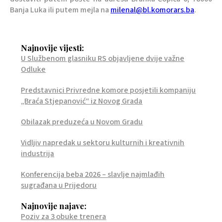
Banja Luka ili putem mejla na
milenal@bl.komorars.ba
.
Najnovije vijesti:
U Službenom glasniku RS objavljene dvije važne
Odluke
Predstavnici Privredne komore posjetili kompaniju
„Braća Stjepanović“ iz Novog Grada
Obilazak preduzeća u Novom Gradu
Vidljiv napredak u sektoru kulturnih i kreativnih
industrija
Konferencija beba 2026 – slavlje najmlađih
sugrađana u Prijedoru
Najnovije najave:
Poziv za 3 obuke trenera