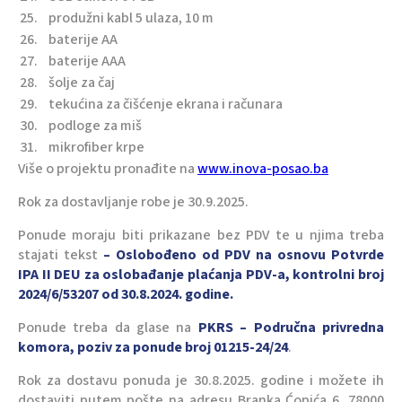
25.
produžni kabl 5 ulaza, 10 m
26.
baterije AA
27.
baterije AAA
28.
šolje za čaj
29.
tekućina za čišćenje ekrana i računara
30.
podloge za miš
31.
mikrofiber krpe
Više o projektu pronađite na
www.inova-posao.ba
Rok za dostavljanje robe je 30.9.2025.
Ponude moraju biti prikazane bez PDV te u njima treba
stajati tekst
– Oslobođeno od PDV na osnovu Potvrde
IPA II DEU za oslobađanje plaćanja PDV-a, kontrolni broj
2024/6/53207 od 30.8.2024. godine.
Ponude treba da glase na
PKRS – Područna privredna
komora, poziv za ponude broj 01215-24/24
.
Rok za dostavu ponuda je 30.8.2025. godine i možete ih
dostaviti putem pošte na adresu Branka Ćopića 6, 78000