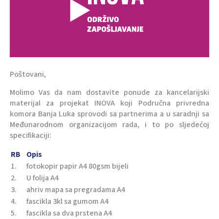
Poštovani,
Molimo Vas da nam dostavite ponude za kancelarijski
materijal za projekat INOVA koji Područna privredna
komora Banja Luka sprovodi sa partnerima a u saradnji sa
Međunarodnom organizacijom rada, i to po sljedećoj
specifikaciji:
RB
Opis
1.
fotokopir papir A4 80gsm bijeli
2.
U folija A4
3.
ahriv mapa sa pregradama A4
4.
fascikla 3kl sa gumom A4
5.
fascikla sa dva prstena A4