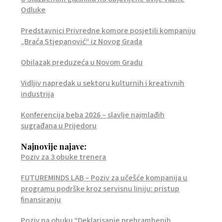
Odluke
Predstavnici Privredne komore posjetili kompaniju
„Braća Stjepanović“ iz Novog Grada
Obilazak preduzeća u Novom Gradu
Vidljiv napredak u sektoru kulturnih i kreativnih
industrija
Konferencija beba 2026 – slavlje najmlađih
sugrađana u Prijedoru
Najnovije najave:
Poziv za 3 obuke trenera
FUTUREMINDS LAB – Poziv za učešće kompanija u
programu podrške kroz servisnu liniju: pristup
finansiranju
Poziv na obuku “Deklarisanje prehrambenih