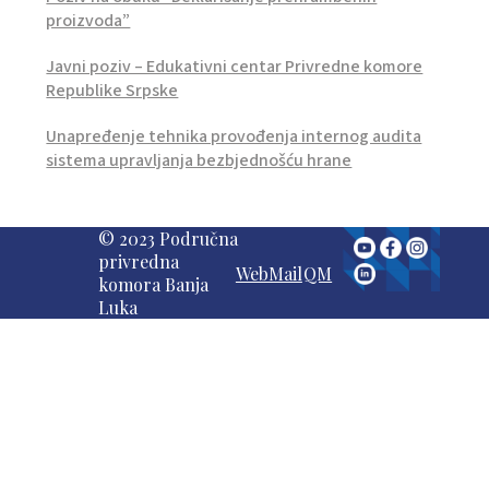
proizvoda”
Javni poziv – Edukativni centar Privredne komore
Republike Srpske
Unapređenje tehnika provođenja internog audita
sistema upravljanja bezbjednošću hrane
© 2023 Područna
privredna
WebMail
QM
komora Banja
Luka