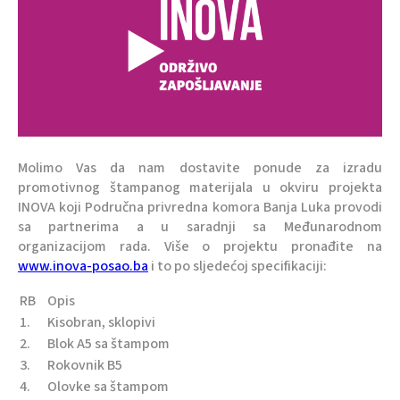
Molimo Vas da nam dostavite ponude za izradu
promotivnog štampanog materijala u okviru projekta
INOVA koji Područna privredna komora Banja Luka provodi
sa partnerima a u saradnji sa Međunarodnom
organizacijom rada. Više o projektu pronađite na
www.inova-posao.ba
i to po sljedećoj specifikaciji:
RB
Opis
1.
Kisobran, sklopivi
2.
Blok A5 sa štampom
3.
Rokovnik B5
4.
Olovke sa štampom