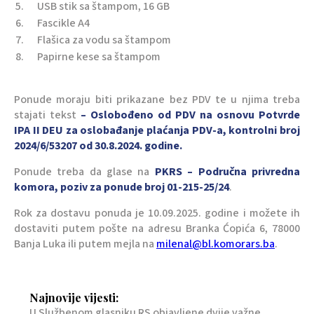
5.
USB stik sa štampom, 16 GB
6.
Fascikle A4
7.
Flašica za vodu sa štampom
8.
Papirne kese sa štampom
Ponude moraju biti prikazane bez PDV te u njima treba
stajati tekst
– Oslobođeno od PDV na osnovu Potvrde
IPA II DEU za oslobađanje plaćanja PDV-a, kontrolni broj
2024/6/53207 od 30.8.2024. godine.
Ponude treba da glase na
PKRS – Područna privredna
komora, poziv za ponude broj 01-215-25/24
.
Rok za dostavu ponuda je 10.09.2025. godine i možete ih
dostaviti putem pošte na adresu Branka Ćopića 6, 78000
Banja Luka ili putem mejla na
milenal@bl.komorars.ba
.
Najnovije vijesti:
U Službenom glasniku RS objavljene dvije važne