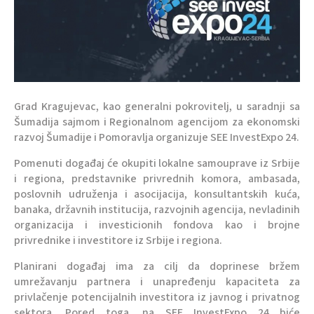
Grad Kragujevac, kao generalni pokrovitelj, u saradnji sa
Šumadija sajmom i Regionalnom agencijom za ekonomski
razvoj Šumadije i Pomoravlja organizuje SEE InvestExpo 24.
Pomenuti događaj će okupiti lokalne samouprave iz Srbije
i regiona, predstavnike privrednih komora, ambasada,
poslovnih udruženja i asocijacija, konsultantskih kuća,
banaka, državnih institucija, razvojnih agencija, nevladinih
organizacija i investicionih fondova kao i brojne
privrednike i investitore iz Srbije i regiona.
Planirani događaj ima za cilj da doprinese bržem
umrežavanju partnera i unapređenju kapaciteta za
privlačenje potencijalnih investitora iz javnog i privatnog
sektora. Pored toga, na SEE InvestExpo 24 biće