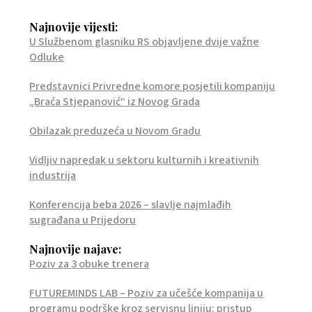
Najnovije vijesti:
U Službenom glasniku RS objavljene dvije važne
Odluke
Predstavnici Privredne komore posjetili kompaniju
„Braća Stjepanović“ iz Novog Grada
Obilazak preduzeća u Novom Gradu
Vidljiv napredak u sektoru kulturnih i kreativnih
industrija
Konferencija beba 2026 – slavlje najmlađih
sugrađana u Prijedoru
Najnovije najave:
Poziv za 3 obuke trenera
FUTUREMINDS LAB – Poziv za učešće kompanija u
programu podrške kroz servisnu liniju: pristup